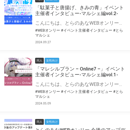
「駄菓子と唐揚げ、きみの青」イベント
主催者インタビュー-マルシェ編vol.2-
こんにちは、とらのあなWEBオンリー運営スタッフです。 新たにお届けする、イベント主催者インタビュー-マルシェ編-は、 とらのあなWEBオンリー「マルシェ」をご利用の主催様に 「マルシェ」を使ってイベントを開催した感想や心がけをお聞きする企画です。 今回は、WEBオンリー初開催「駄菓子と唐揚げ、きみの青」より、 主催のぎこ六屋様にお話を伺いました。 協力：ぎこ六屋様／イベント公式Twitter（@krkgwks） とらのあなWEBオンリー「マルシェ」とは？ WEBオンリーでリアルタイムでコミュニケーションがとれるオンライン会場です。
#WEBオンリー
#イベント主催者インタビュー
#とら
マルシェ
2024.09.27
同人
女性向け
「マレシルプラン – Online7 –」イベント
主催者インタビュー-マルシェ編vol.1-
こんにちは、とらのあなWEBオンリー運営スタッフです。 新たにお届けする、イベント主催者インタビュー-マルシェ編-は、 とらのあなWEBオンリー「マルシェ」をご利用した主催様に 「マルシェ」を使って開催した感想や心がけをお聞きする企画です。 今回は、WEBオンリー開催7回目迎えた「マレシルプラン – Online7 –」より、 主催の玉川うた様にお話を伺いました。 ▼マレシルプランのインタビュー前回記事 「イベント主催者インタビュー vol.6」はこちら 協力：玉川うた様（マレシルプラン実行委員会 代表）／イベント公式Twitter（@mallesil_plan） とらのあなWEBオンリー「マルシェ」とは？ WEBオンリーでリアルタイムでコミュニケーションがとれるオンライン会場です。
#WEBオンリー
#イベント主催者インタビュー
#とら
マルシェ
2024.05.09
同人
女性向け