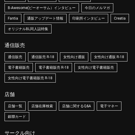
B-Awesome(ビーオーサム）インタビュー
今日のメルマガ
Fantia
通販アップデート情報
印刷所インタビュー
Creatia
オリジナルBL同人誌特集
通信販売
通信販売
通信販売 R-18
女性向け通販
女性向け通販 R-18
電子書籍販売
電子書籍販売 R-18
女性向け電子書籍販売
女性向け電子書籍販売 R-18
店舗
店舗一覧
店舗在庫検索
店舗に関するQ&A
電子マネー
銀聯カード
サークル向け