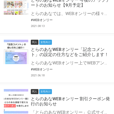
とらのあなWEBオンリー 今後のアップデ
ートのお知らせ【9月予定】
とらのあなでは、WEBオンリーの様々な支援を実施しています。 今回は2021年9月に実装を予定しているアップデート情報についてご紹介いたします。 とらのあなWEBオンリーサイトはこちら
#WEBオンリー
2021.08.13
同人
女性向け
とらのあなWEBオンリー「記念コメン
ト」の設定の仕方などをご紹介します！
とらのあなWEBオンリー上でWEBアンソロジーが作成できる「記念コメント」について、その使い方や作成手順を解説します！ 支援タイプを「サークル参加型」「サークル参加型・マルシェ(イベント会場)機能付き」でお申し込みいただいている主催者様はぜひご活用ください♪ とらのあなWEBオンリーサイトはこちら
#WEBオンリー
2021.06.18
同人
女性向け
とらのあなWEBオンリー 割引クーポン発
行のお知らせ
「とらのあなWEBオンリー」公式サイトでとらのあな通販の「割引クーポン」を配布中！ イベントごとに開催当日限定で使える割引クーポンのシリアルコードを発行します。 とらのあなWEBオンリーのページをチェックして、イベント当日にお得にお買い物を楽しみましょう♪ ※本キャンペーンは予告なく終了する場合がございます。 とらのあなWEBオンリーサイトはこちら