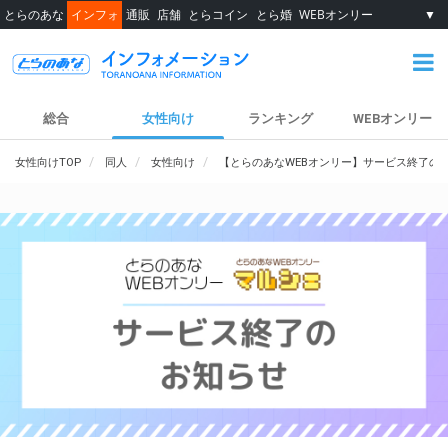
とらのあな
インフォ
通販
店舗
とらコイン
とら婚
WEBオンリー
▼
総合
女性向け
ランキング
WEBオンリー
女性向けTOP
同人
女性向け
【とらのあなWEBオンリー】サービス終了の