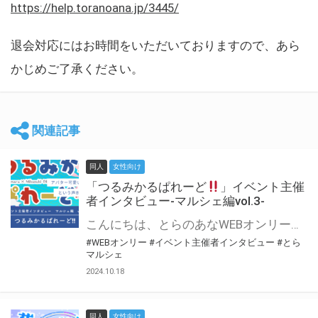
https://help.toranoana.jp/3445/
退会対応にはお時間をいただいておりますので、あら
かじめご了承ください。
関連記事
同人
女性向け
「つるみかるぱれーど
」イベント主催
者インタビュー-マルシェ編vol.3-
こんにちは、とらのあなWEBオンリー運営スタッフです。 新たにお届けする、イベント主催者インタビュー-マルシェ編-は、 とらのあなWEBオンリー「マルシェ」をご利用した主催様に 「マルシェ」を使って開催した感想や心がけをお聞きする企画です。 今回は、WEBオンリー初開催「つるみかるぱれーど
#WEBオンリー
#イベント主催者インタビュー
#とら
マルシェ
2024.10.18
同人
女性向け