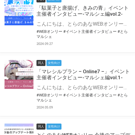
「駄菓子と唐揚げ、きみの青」イベント
主催者インタビュー-マルシェ編vol.2-
こんにちは、とらのあなWEBオンリー運営スタッフです。 新たにお届けする、イベント主催者インタビュー-マルシェ編-は、 とらのあなWEBオンリー「マルシェ」をご利用の主催様に 「マルシェ」を使ってイベントを開催した感想や心がけをお聞きする企画です。 今回は、WEBオンリー初開催「駄菓子と唐揚げ、きみの青」より、 主催のぎこ六屋様にお話を伺いました。 協力：ぎこ六屋様／イベント公式Twitter（@krkgwks） とらのあなWEBオンリー「マルシェ」とは？ WEBオンリーでリアルタイムでコミュニケーションがとれるオンライン会場です。
#WEBオンリー
#イベント主催者インタビュー
#とら
マルシェ
2024.09.27
同人
女性向け
「マレシルプラン – Online7 –」イベント
主催者インタビュー-マルシェ編vol.1-
こんにちは、とらのあなWEBオンリー運営スタッフです。 新たにお届けする、イベント主催者インタビュー-マルシェ編-は、 とらのあなWEBオンリー「マルシェ」をご利用した主催様に 「マルシェ」を使って開催した感想や心がけをお聞きする企画です。 今回は、WEBオンリー開催7回目迎えた「マレシルプラン – Online7 –」より、 主催の玉川うた様にお話を伺いました。 ▼マレシルプランのインタビュー前回記事 「イベント主催者インタビュー vol.6」はこちら 協力：玉川うた様（マレシルプラン実行委員会 代表）／イベント公式Twitter（@mallesil_plan） とらのあなWEBオンリー「マルシェ」とは？ WEBオンリーでリアルタイムでコミュニケーションがとれるオンライン会場です。
#WEBオンリー
#イベント主催者インタビュー
#とら
マルシェ
2024.05.09
同人
女性向け