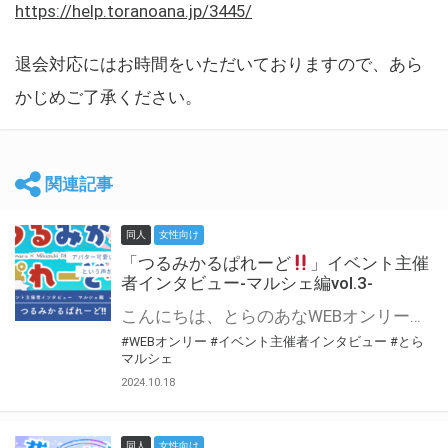
https://help.toranoana.jp/3445/
退会対応にはお時間をいただいておりますので、あら
かじめご了承ください。
関連記事
同人
女性向け
「つるみかるぱれーど
」イベント主催
者インタビュー-マルシェ編vol.3-
こんにちは、とらのあなWEBオンリー運営スタッフです。 新たにお届けする、イベント主催者インタビュー-マルシェ編-は、 とらのあなWEBオンリー「マルシェ」をご利用した主催様に 「マルシェ」を使って開催した感想や心がけをお聞きする企画です。 今回は、WEBオンリー初開催「つるみかるぱれーど
#WEBオンリー
#イベント主催者インタビュー
#とら
マルシェ
2024.10.18
同人
女性向け