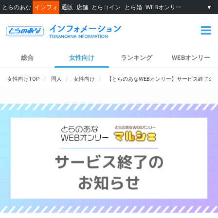
とらのあな
インフォ
通販
店舗
とらコイン
とら婚
WEBオンリー
▼
総合
女性向け
ランキング
WEBオンリー
女性向けTOP
同人
女性向け
【とらのあなWEBオンリー】サービス終了の