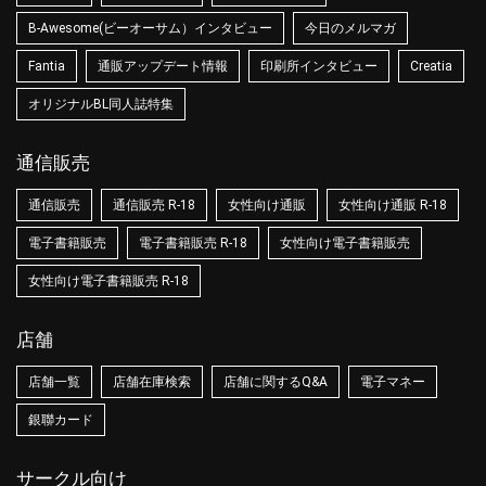
B-Awesome(ビーオーサム）インタビュー
今日のメルマガ
Fantia
通販アップデート情報
印刷所インタビュー
Creatia
オリジナルBL同人誌特集
通信販売
通信販売
通信販売 R-18
女性向け通販
女性向け通販 R-18
電子書籍販売
電子書籍販売 R-18
女性向け電子書籍販売
女性向け電子書籍販売 R-18
店舗
店舗一覧
店舗在庫検索
店舗に関するQ&A
電子マネー
銀聯カード
サークル向け