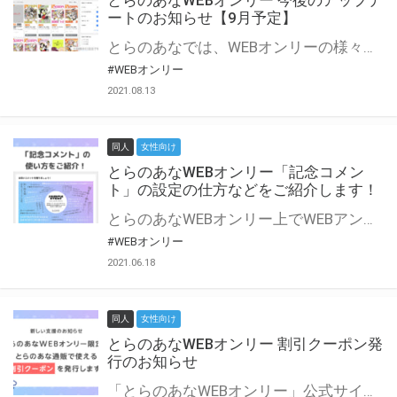
とらのあなWEBオンリー 今後のアップデ
ートのお知らせ【9月予定】
とらのあなでは、WEBオンリーの様々な支援を実施しています。 今回は2021年9月に実装を予定しているアップデート情報についてご紹介いたします。 とらのあなWEBオンリーサイトはこちら
#WEBオンリー
2021.08.13
同人
女性向け
とらのあなWEBオンリー「記念コメン
ト」の設定の仕方などをご紹介します！
とらのあなWEBオンリー上でWEBアンソロジーが作成できる「記念コメント」について、その使い方や作成手順を解説します！ 支援タイプを「サークル参加型」「サークル参加型・マルシェ(イベント会場)機能付き」でお申し込みいただいている主催者様はぜひご活用ください♪ とらのあなWEBオンリーサイトはこちら
#WEBオンリー
2021.06.18
同人
女性向け
とらのあなWEBオンリー 割引クーポン発
行のお知らせ
「とらのあなWEBオンリー」公式サイトでとらのあな通販の「割引クーポン」を配布中！ イベントごとに開催当日限定で使える割引クーポンのシリアルコードを発行します。 とらのあなWEBオンリーのページをチェックして、イベント当日にお得にお買い物を楽しみましょう♪ ※本キャンペーンは予告なく終了する場合がございます。 とらのあなWEBオンリーサイトはこちら