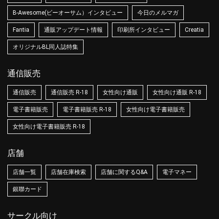
B-Awesome(ビーオーサム）インタビュー
今日のメルマガ
Fantia
通販アップデート情報
印刷所インタビュー
Creatia
オリジナルBL同人誌特集
通信販売
通信販売
通信販売 R-18
女性向け通販
女性向け通販 R-18
電子書籍販売
電子書籍販売 R-18
女性向け電子書籍販売
女性向け電子書籍販売 R-18
店舗
店舗一覧
店舗在庫検索
店舗に関するQ&A
電子マネー
銀聯カード
サークル向け