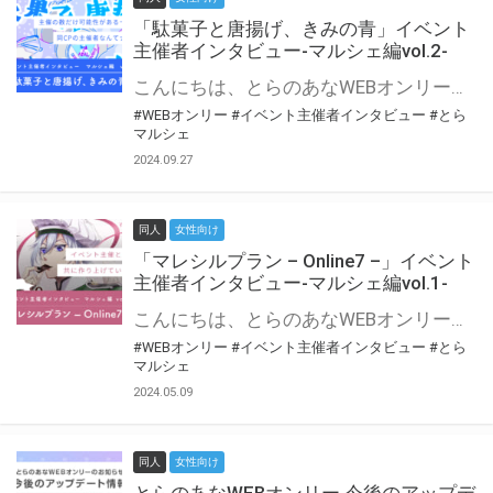
「駄菓子と唐揚げ、きみの青」イベント
主催者インタビュー-マルシェ編vol.2-
こんにちは、とらのあなWEBオンリー運営スタッフです。 新たにお届けする、イベント主催者インタビュー-マルシェ編-は、 とらのあなWEBオンリー「マルシェ」をご利用の主催様に 「マルシェ」を使ってイベントを開催した感想や心がけをお聞きする企画です。 今回は、WEBオンリー初開催「駄菓子と唐揚げ、きみの青」より、 主催のぎこ六屋様にお話を伺いました。 協力：ぎこ六屋様／イベント公式Twitter（@krkgwks） とらのあなWEBオンリー「マルシェ」とは？ WEBオンリーでリアルタイムでコミュニケーションがとれるオンライン会場です。
#WEBオンリー
#イベント主催者インタビュー
#とら
マルシェ
2024.09.27
同人
女性向け
「マレシルプラン – Online7 –」イベント
主催者インタビュー-マルシェ編vol.1-
こんにちは、とらのあなWEBオンリー運営スタッフです。 新たにお届けする、イベント主催者インタビュー-マルシェ編-は、 とらのあなWEBオンリー「マルシェ」をご利用した主催様に 「マルシェ」を使って開催した感想や心がけをお聞きする企画です。 今回は、WEBオンリー開催7回目迎えた「マレシルプラン – Online7 –」より、 主催の玉川うた様にお話を伺いました。 ▼マレシルプランのインタビュー前回記事 「イベント主催者インタビュー vol.6」はこちら 協力：玉川うた様（マレシルプラン実行委員会 代表）／イベント公式Twitter（@mallesil_plan） とらのあなWEBオンリー「マルシェ」とは？ WEBオンリーでリアルタイムでコミュニケーションがとれるオンライン会場です。
#WEBオンリー
#イベント主催者インタビュー
#とら
マルシェ
2024.05.09
同人
女性向け