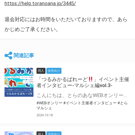
https://help.toranoana.jp/3445/
退会対応にはお時間をいただいておりますので、あら
かじめご了承ください。
関連記事
同人
女性向け
「つるみかるぱれーど
」イベント主催
者インタビュー-マルシェ編vol.3-
こんにちは、とらのあなWEBオンリー運営スタッフです。 新たにお届けする、イベント主催者インタビュー-マルシェ編-は、 とらのあなWEBオンリー「マルシェ」をご利用した主催様に 「マルシェ」を使って開催した感想や心がけをお聞きする企画です。 今回は、WEBオンリー初開催「つるみかるぱれーど
#WEBオンリー
#イベント主催者インタビュー
#とら
マルシェ
2024.10.18
同人
女性向け