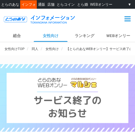
とらのあな
インフォ
通販
店舗
とらコイン
とら婚
WEBオンリー
▼
総合
女性向け
ランキング
WEBオンリー
女性向けTOP
同人
女性向け
【とらのあなWEBオンリー】サービス終了の