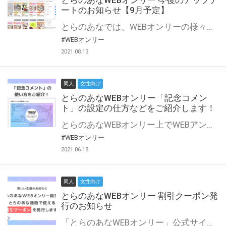
とらのあなWEBオンリー 今後のアップデ
ートのお知らせ【9月予定】
とらのあなでは、WEBオンリーの様々な支援を実施しています。 今回は2021年9月に実装を予定しているアップデート情報についてご紹介いたします。 とらのあなWEBオンリーサイトはこちら
#WEBオンリー
2021.08.13
同人
女性向け
とらのあなWEBオンリー「記念コメン
ト」の設定の仕方などをご紹介します！
とらのあなWEBオンリー上でWEBアンソロジーが作成できる「記念コメント」について、その使い方や作成手順を解説します！ 支援タイプを「サークル参加型」「サークル参加型・マルシェ(イベント会場)機能付き」でお申し込みいただいている主催者様はぜひご活用ください♪ とらのあなWEBオンリーサイトはこちら
#WEBオンリー
2021.06.18
同人
女性向け
とらのあなWEBオンリー 割引クーポン発
行のお知らせ
「とらのあなWEBオンリー」公式サイトでとらのあな通販の「割引クーポン」を配布中！ イベントごとに開催当日限定で使える割引クーポンのシリアルコードを発行します。 とらのあなWEBオンリーのページをチェックして、イベント当日にお得にお買い物を楽しみましょう♪ ※本キャンペーンは予告なく終了する場合がございます。 とらのあなWEBオンリーサイトはこちら