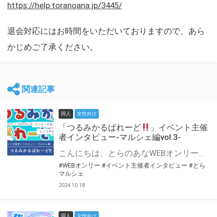
https://help.toranoana.jp/3445/
退会対応にはお時間をいただいておりますので、あら
かじめご了承ください。
関連記事
同人
女性向け
「つるみかるぱれーど
」イベント主催
者インタビュー-マルシェ編vol.3-
こんにちは、とらのあなWEBオンリー運営スタッフです。 新たにお届けする、イベント主催者インタビュー-マルシェ編-は、 とらのあなWEBオンリー「マルシェ」をご利用した主催様に 「マルシェ」を使って開催した感想や心がけをお聞きする企画です。 今回は、WEBオンリー初開催「つるみかるぱれーど
#WEBオンリー
#イベント主催者インタビュー
#とら
マルシェ
2024.10.18
同人
女性向け