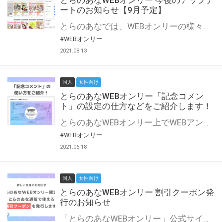
とらのあなWEBオンリー 今後のアップデ
ートのお知らせ【9月予定】
とらのあなでは、WEBオンリーの様々な支援を実施しています。 今回は2021年9月に実装を予定しているアップデート情報についてご紹介いたします。 とらのあなWEBオンリーサイトはこちら
#WEBオンリー
2021.08.13
同人
女性向け
とらのあなWEBオンリー「記念コメン
ト」の設定の仕方などをご紹介します！
とらのあなWEBオンリー上でWEBアンソロジーが作成できる「記念コメント」について、その使い方や作成手順を解説します！ 支援タイプを「サークル参加型」「サークル参加型・マルシェ(イベント会場)機能付き」でお申し込みいただいている主催者様はぜひご活用ください♪ とらのあなWEBオンリーサイトはこちら
#WEBオンリー
2021.06.18
同人
女性向け
とらのあなWEBオンリー 割引クーポン発
行のお知らせ
「とらのあなWEBオンリー」公式サイトでとらのあな通販の「割引クーポン」を配布中！ イベントごとに開催当日限定で使える割引クーポンのシリアルコードを発行します。 とらのあなWEBオンリーのページをチェックして、イベント当日にお得にお買い物を楽しみましょう♪ ※本キャンペーンは予告なく終了する場合がございます。 とらのあなWEBオンリーサイトはこちら