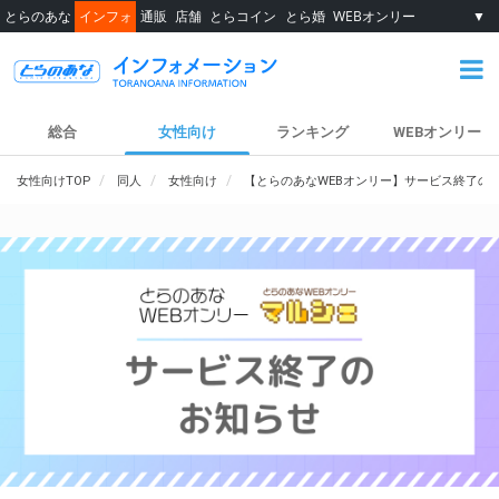
とらのあな
インフォ
通販
店舗
とらコイン
とら婚
WEBオンリー
▼
総合
女性向け
ランキング
WEBオンリー
女性向けTOP
同人
女性向け
【とらのあなWEBオンリー】サービス終了の