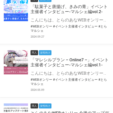
「駄菓子と唐揚げ、きみの青」イベント
主催者インタビュー-マルシェ編vol.2-
こんにちは、とらのあなWEBオンリー運営スタッフです。 新たにお届けする、イベント主催者インタビュー-マルシェ編-は、 とらのあなWEBオンリー「マルシェ」をご利用の主催様に 「マルシェ」を使ってイベントを開催した感想や心がけをお聞きする企画です。 今回は、WEBオンリー初開催「駄菓子と唐揚げ、きみの青」より、 主催のぎこ六屋様にお話を伺いました。 協力：ぎこ六屋様／イベント公式Twitter（@krkgwks） とらのあなWEBオンリー「マルシェ」とは？ WEBオンリーでリアルタイムでコミュニケーションがとれるオンライン会場です。
#WEBオンリー
#イベント主催者インタビュー
#とら
マルシェ
2024.09.27
同人
女性向け
「マレシルプラン – Online7 –」イベント
主催者インタビュー-マルシェ編vol.1-
こんにちは、とらのあなWEBオンリー運営スタッフです。 新たにお届けする、イベント主催者インタビュー-マルシェ編-は、 とらのあなWEBオンリー「マルシェ」をご利用した主催様に 「マルシェ」を使って開催した感想や心がけをお聞きする企画です。 今回は、WEBオンリー開催7回目迎えた「マレシルプラン – Online7 –」より、 主催の玉川うた様にお話を伺いました。 ▼マレシルプランのインタビュー前回記事 「イベント主催者インタビュー vol.6」はこちら 協力：玉川うた様（マレシルプラン実行委員会 代表）／イベント公式Twitter（@mallesil_plan） とらのあなWEBオンリー「マルシェ」とは？ WEBオンリーでリアルタイムでコミュニケーションがとれるオンライン会場です。
#WEBオンリー
#イベント主催者インタビュー
#とら
マルシェ
2024.05.09
同人
女性向け