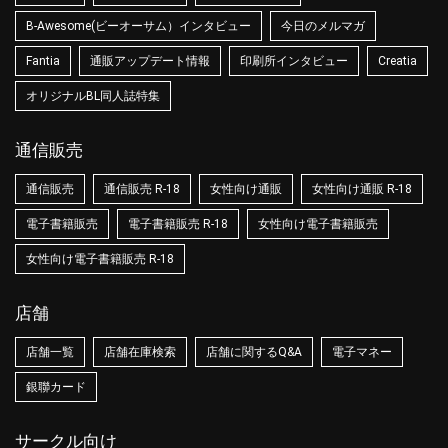
B-Awesome(ビーオーサム）インタビュー
今日のメルマガ
Fantia
通販アップデート情報
印刷所インタビュー
Creatia
オリジナルBL同人誌特集
通信販売
通信販売
通信販売 R-18
女性向け通販
女性向け通販 R-18
電子書籍販売
電子書籍販売 R-18
女性向け電子書籍販売
女性向け電子書籍販売 R-18
店舗
店舗一覧
店舗在庫検索
店舗に関するQ&A
電子マネー
銀聯カード
サークル向け