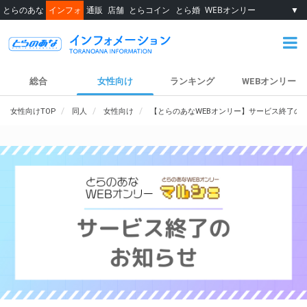
とらのあな
インフォ
通販
店舗
とらコイン
とら婚
WEBオンリー
▼
総合
女性向け
ランキング
WEBオンリー
女性向けTOP
同人
女性向け
【とらのあなWEBオンリー】サービス終了の