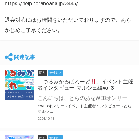
https://help.toranoana.jp/3445/
退会対応にはお時間をいただいておりますので、あら
かじめご了承ください。
関連記事
同人
女性向け
「つるみかるぱれーど
」イベント主催
者インタビュー-マルシェ編vol.3-
こんにちは、とらのあなWEBオンリー運営スタッフです。 新たにお届けする、イベント主催者インタビュー-マルシェ編-は、 とらのあなWEBオンリー「マルシェ」をご利用した主催様に 「マルシェ」を使って開催した感想や心がけをお聞きする企画です。 今回は、WEBオンリー初開催「つるみかるぱれーど
#WEBオンリー
#イベント主催者インタビュー
#とら
マルシェ
2024.10.18
同人
女性向け