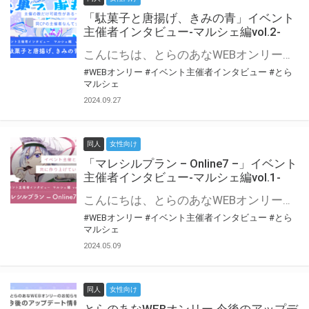
「駄菓子と唐揚げ、きみの青」イベント
主催者インタビュー-マルシェ編vol.2-
こんにちは、とらのあなWEBオンリー運営スタッフです。 新たにお届けする、イベント主催者インタビュー-マルシェ編-は、 とらのあなWEBオンリー「マルシェ」をご利用の主催様に 「マルシェ」を使ってイベントを開催した感想や心がけをお聞きする企画です。 今回は、WEBオンリー初開催「駄菓子と唐揚げ、きみの青」より、 主催のぎこ六屋様にお話を伺いました。 協力：ぎこ六屋様／イベント公式Twitter（@krkgwks） とらのあなWEBオンリー「マルシェ」とは？ WEBオンリーでリアルタイムでコミュニケーションがとれるオンライン会場です。
#WEBオンリー
#イベント主催者インタビュー
#とら
マルシェ
2024.09.27
同人
女性向け
「マレシルプラン – Online7 –」イベント
主催者インタビュー-マルシェ編vol.1-
こんにちは、とらのあなWEBオンリー運営スタッフです。 新たにお届けする、イベント主催者インタビュー-マルシェ編-は、 とらのあなWEBオンリー「マルシェ」をご利用した主催様に 「マルシェ」を使って開催した感想や心がけをお聞きする企画です。 今回は、WEBオンリー開催7回目迎えた「マレシルプラン – Online7 –」より、 主催の玉川うた様にお話を伺いました。 ▼マレシルプランのインタビュー前回記事 「イベント主催者インタビュー vol.6」はこちら 協力：玉川うた様（マレシルプラン実行委員会 代表）／イベント公式Twitter（@mallesil_plan） とらのあなWEBオンリー「マルシェ」とは？ WEBオンリーでリアルタイムでコミュニケーションがとれるオンライン会場です。
#WEBオンリー
#イベント主催者インタビュー
#とら
マルシェ
2024.05.09
同人
女性向け