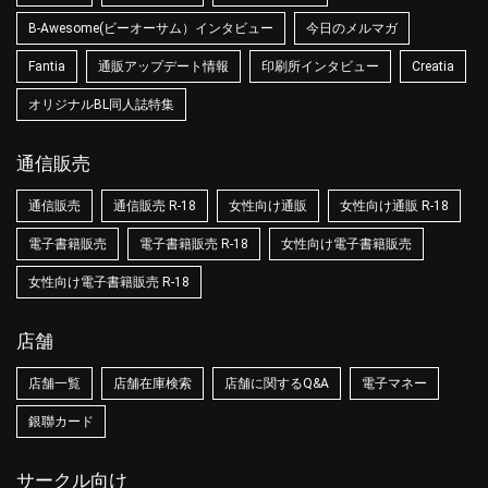
B-Awesome(ビーオーサム）インタビュー
今日のメルマガ
Fantia
通販アップデート情報
印刷所インタビュー
Creatia
オリジナルBL同人誌特集
通信販売
通信販売
通信販売 R-18
女性向け通販
女性向け通販 R-18
電子書籍販売
電子書籍販売 R-18
女性向け電子書籍販売
女性向け電子書籍販売 R-18
店舗
店舗一覧
店舗在庫検索
店舗に関するQ&A
電子マネー
銀聯カード
サークル向け