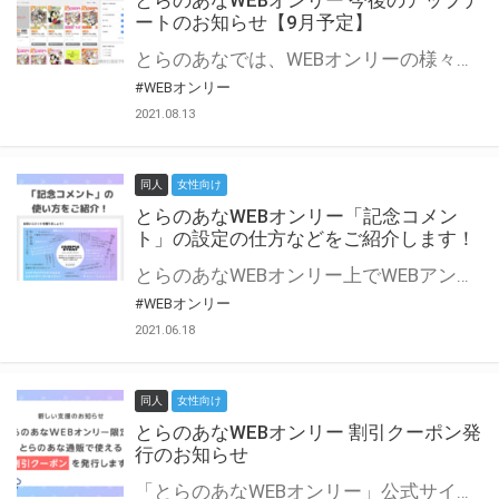
とらのあなWEBオンリー 今後のアップデ
ートのお知らせ【9月予定】
とらのあなでは、WEBオンリーの様々な支援を実施しています。 今回は2021年9月に実装を予定しているアップデート情報についてご紹介いたします。 とらのあなWEBオンリーサイトはこちら
#WEBオンリー
2021.08.13
同人
女性向け
とらのあなWEBオンリー「記念コメン
ト」の設定の仕方などをご紹介します！
とらのあなWEBオンリー上でWEBアンソロジーが作成できる「記念コメント」について、その使い方や作成手順を解説します！ 支援タイプを「サークル参加型」「サークル参加型・マルシェ(イベント会場)機能付き」でお申し込みいただいている主催者様はぜひご活用ください♪ とらのあなWEBオンリーサイトはこちら
#WEBオンリー
2021.06.18
同人
女性向け
とらのあなWEBオンリー 割引クーポン発
行のお知らせ
「とらのあなWEBオンリー」公式サイトでとらのあな通販の「割引クーポン」を配布中！ イベントごとに開催当日限定で使える割引クーポンのシリアルコードを発行します。 とらのあなWEBオンリーのページをチェックして、イベント当日にお得にお買い物を楽しみましょう♪ ※本キャンペーンは予告なく終了する場合がございます。 とらのあなWEBオンリーサイトはこちら