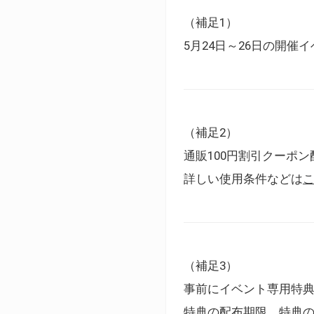
（補足1）
5月24日～26日の開
（補足2）
通販100円割引クーポン
詳しい使用条件などは
（補足3）
事前にイベント専用特
特典の配布期限、特典