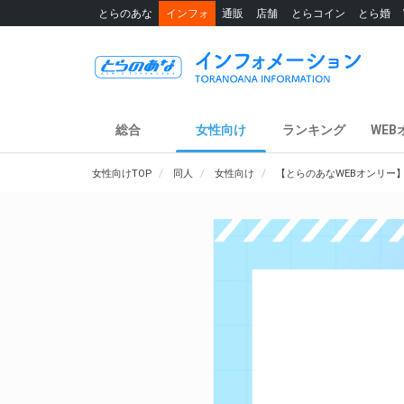
とらのあな
インフォ
通販
店舗
とらコイン
とら婚
総合
女性向け
ランキング
WEB
女性向けTOP
同人
女性向け
【とらのあなWEBオンリー