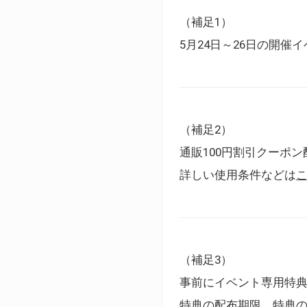
（補足1）
5月24日～26日の開
（補足2）
通販100円割引クーポン
詳しい使用条件などは
（補足3）
事前にイベント専用特
特典の配布期限、特典