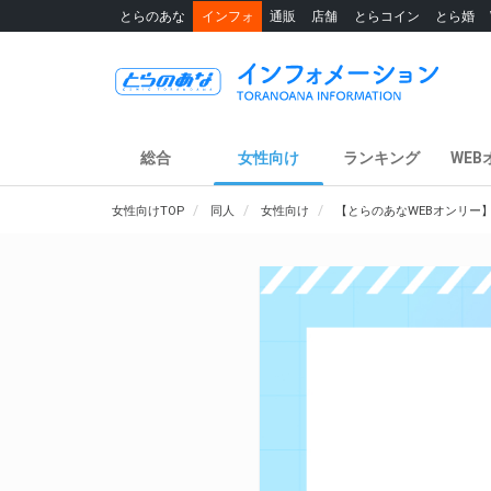
とらのあな
インフォ
通販
店舗
とらコイン
とら婚
総合
女性向け
ランキング
WEB
女性向けTOP
同人
女性向け
【とらのあなWEBオンリー