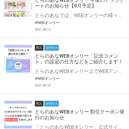
とらのあなWEBオンリー 今後のアップデ
ートのお知らせ【9月予定】
とらのあなでは、WEBオンリーの様々な支援を実施しています。 今回は2021年9月に実装を予定しているアップデート情報についてご紹介いたします。 とらのあなWEBオンリーサイトはこちら
#WEBオンリー
2021.08.13
同人
女性向け
とらのあなWEBオンリー「記念コメン
ト」の設定の仕方などをご紹介します！
とらのあなWEBオンリー上でWEBアンソロジーが作成できる「記念コメント」について、その使い方や作成手順を解説します！ 支援タイプを「サークル参加型」「サークル参加型・マルシェ(イベント会場)機能付き」でお申し込みいただいている主催者様はぜひご活用ください♪ とらのあなWEBオンリーサイトはこちら
#WEBオンリー
2021.06.18
同人
女性向け
とらのあなWEBオンリー 割引クーポン発
行のお知らせ
「とらのあなWEBオンリー」公式サイトでとらのあな通販の「割引クーポン」を配布中！ イベントごとに開催当日限定で使える割引クーポンのシリアルコードを発行します。 とらのあなWEBオンリーのページをチェックして、イベント当日にお得にお買い物を楽しみましょう♪ ※本キャンペーンは予告なく終了する場合がございます。 とらのあなWEBオンリーサイトはこちら