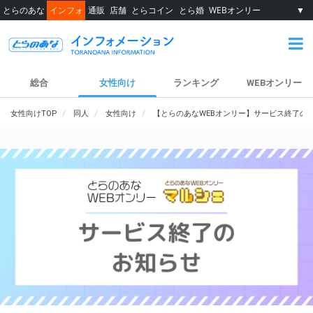
とらのあな
インフォ
通販
店舗
とらコイン
とら婚
WEBオンリー
▼
総合
女性向け
ランキング
WEBオンリー
女性向けTOP
同人
女性向け
【とらのあなWEBオンリー】サービス終了の