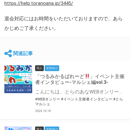
https://help.toranoana.jp/3445/
退会対応にはお時間をいただいておりますので、あら
かじめご了承ください。
関連記事
同人
女性向け
「つるみかるぱれーど
」イベント主催
者インタビュー-マルシェ編vol.3-
こんにちは、とらのあなWEBオンリー運営スタッフです。 新たにお届けする、イベント主催者インタビュー-マルシェ編-は、 とらのあなWEBオンリー「マルシェ」をご利用した主催様に 「マルシェ」を使って開催した感想や心がけをお聞きする企画です。 今回は、WEBオンリー初開催「つるみかるぱれーど
#WEBオンリー
#イベント主催者インタビュー
#とら
マルシェ
2024.10.18
同人
女性向け