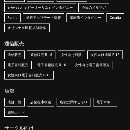
B-Awesome(ビーオーサム）インタビュー
今日のメルマガ
Fantia
通販アップデート情報
印刷所インタビュー
Creatia
オリジナルBL同人誌特集
通信販売
通信販売
通信販売 R-18
女性向け通販
女性向け通販 R-18
電子書籍販売
電子書籍販売 R-18
女性向け電子書籍販売
女性向け電子書籍販売 R-18
店舗
店舗一覧
店舗在庫検索
店舗に関するQ&A
電子マネー
銀聯カード
サークル向け