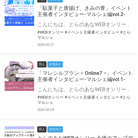
「駄菓子と唐揚げ、きみの青」イベント
主催者インタビュー-マルシェ編vol.2-
こんにちは、とらのあなWEBオンリー運営スタッフです。 新たにお届けする、イベント主催者インタビュー-マルシェ編-は、 とらのあなWEBオンリー「マルシェ」をご利用の主催様に 「マルシェ」を使ってイベントを開催した感想や心がけをお聞きする企画です。 今回は、WEBオンリー初開催「駄菓子と唐揚げ、きみの青」より、 主催のぎこ六屋様にお話を伺いました。 協力：ぎこ六屋様／イベント公式Twitter（@krkgwks） とらのあなWEBオンリー「マルシェ」とは？ WEBオンリーでリアルタイムでコミュニケーションがとれるオンライン会場です。
#WEBオンリー
#イベント主催者インタビュー
#とら
マルシェ
2024.09.27
同人
女性向け
「マレシルプラン – Online7 –」イベント
主催者インタビュー-マルシェ編vol.1-
こんにちは、とらのあなWEBオンリー運営スタッフです。 新たにお届けする、イベント主催者インタビュー-マルシェ編-は、 とらのあなWEBオンリー「マルシェ」をご利用した主催様に 「マルシェ」を使って開催した感想や心がけをお聞きする企画です。 今回は、WEBオンリー開催7回目迎えた「マレシルプラン – Online7 –」より、 主催の玉川うた様にお話を伺いました。 ▼マレシルプランのインタビュー前回記事 「イベント主催者インタビュー vol.6」はこちら 協力：玉川うた様（マレシルプラン実行委員会 代表）／イベント公式Twitter（@mallesil_plan） とらのあなWEBオンリー「マルシェ」とは？ WEBオンリーでリアルタイムでコミュニケーションがとれるオンライン会場です。
#WEBオンリー
#イベント主催者インタビュー
#とら
マルシェ
2024.05.09
同人
女性向け