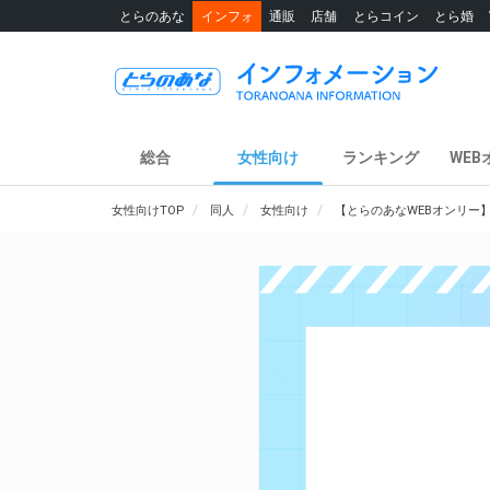
とらのあな
インフォ
通販
店舗
とらコイン
とら婚
総合
女性向け
ランキング
WEB
女性向けTOP
同人
女性向け
【とらのあなWEBオンリー