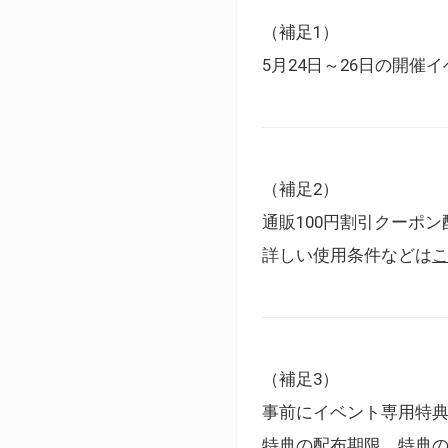
（補足1）
5月24日～26日の開
（補足2）
通販100円割引クーポン
詳しい使用条件などは
（補足3）
事前にイベント専用特
特典の配布期限、特典