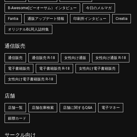
B-Awesome(ビーオーサム）インタビュー
今日のメルマガ
Fantia
通販アップデート情報
印刷所インタビュー
Creatia
オリジナルBL同人誌特集
通信販売
通信販売
通信販売 R-18
女性向け通販
女性向け通販 R-18
電子書籍販売
電子書籍販売 R-18
女性向け電子書籍販売
女性向け電子書籍販売 R-18
店舗
店舗一覧
店舗在庫検索
店舗に関するQ&A
電子マネー
銀聯カード
サークル向け