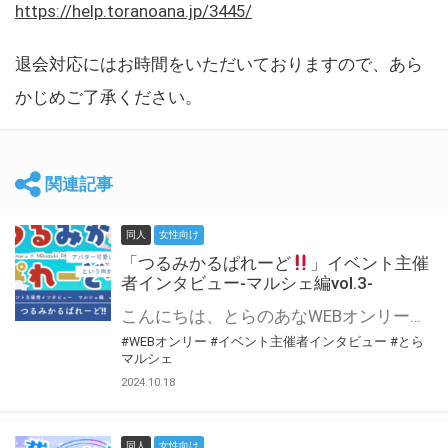
https://help.toranoana.jp/3445/
退会対応にはお時間をいただいておりますので、あら
かじめご了承ください。
関連記事
同人
女性向け
「つるみかるぱれーど
」イベント主催
者インタビュー-マルシェ編vol.3-
こんにちは、とらのあなWEBオンリー運営スタッフです。 新たにお届けする、イベント主催者インタビュー-マルシェ編-は、 とらのあなWEBオンリー「マルシェ」をご利用した主催様に 「マルシェ」を使って開催した感想や心がけをお聞きする企画です。 今回は、WEBオンリー初開催「つるみかるぱれーど
#WEBオンリー
#イベント主催者インタビュー
#とら
マルシェ
2024.10.18
同人
女性向け