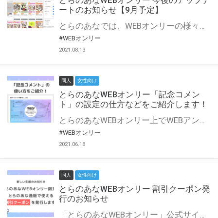
とらのあなWEBオンリー 今後のアップデ
ートのお知らせ【9月予定】
とらのあなでは、WEBオンリーの様々な支援を実施しています。 今回は2021年9月に実装を予定しているアップデート情報についてご紹介いたします。 とらのあなWEBオンリーサイトはこちら
#WEBオンリー
2021.08.13
同人
女性向け
とらのあなWEBオンリー「記念コメン
ト」の設定の仕方などをご紹介します！
とらのあなWEBオンリー上でWEBアンソロジーが作成できる「記念コメント」について、その使い方や作成手順を解説します！ 支援タイプを「サークル参加型」「サークル参加型・マルシェ(イベント会場)機能付き」でお申し込みいただいている主催者様はぜひご活用ください♪ とらのあなWEBオンリーサイトはこちら
#WEBオンリー
2021.06.18
同人
女性向け
とらのあなWEBオンリー 割引クーポン発
行のお知らせ
「とらのあなWEBオンリー」公式サイトでとらのあな通販の「割引クーポン」を配布中！ イベントごとに開催当日限定で使える割引クーポンのシリアルコードを発行します。 とらのあなWEBオンリーのページをチェックして、イベント当日にお得にお買い物を楽しみましょう♪ ※本キャンペーンは予告なく終了する場合がございます。 とらのあなWEBオンリーサイトはこちら