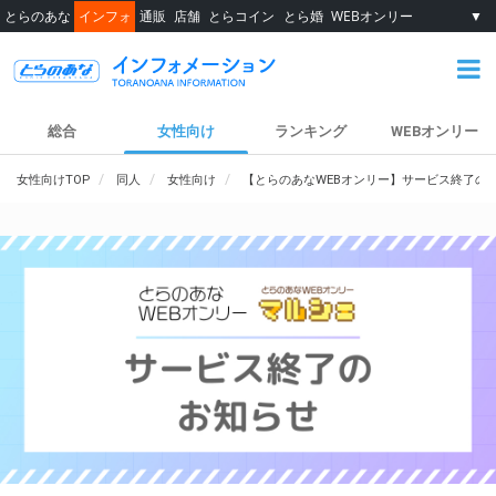
とらのあな
インフォ
通販
店舗
とらコイン
とら婚
WEBオンリー
▼
総合
女性向け
ランキング
WEBオンリー
女性向けTOP
同人
女性向け
【とらのあなWEBオンリー】サービス終了の