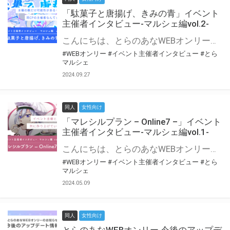
「駄菓子と唐揚げ、きみの青」イベント
主催者インタビュー-マルシェ編vol.2-
こんにちは、とらのあなWEBオンリー運営スタッフです。 新たにお届けする、イベント主催者インタビュー-マルシェ編-は、 とらのあなWEBオンリー「マルシェ」をご利用の主催様に 「マルシェ」を使ってイベントを開催した感想や心がけをお聞きする企画です。 今回は、WEBオンリー初開催「駄菓子と唐揚げ、きみの青」より、 主催のぎこ六屋様にお話を伺いました。 協力：ぎこ六屋様／イベント公式Twitter（@krkgwks） とらのあなWEBオンリー「マルシェ」とは？ WEBオンリーでリアルタイムでコミュニケーションがとれるオンライン会場です。
#WEBオンリー
#イベント主催者インタビュー
#とら
マルシェ
2024.09.27
同人
女性向け
「マレシルプラン – Online7 –」イベント
主催者インタビュー-マルシェ編vol.1-
こんにちは、とらのあなWEBオンリー運営スタッフです。 新たにお届けする、イベント主催者インタビュー-マルシェ編-は、 とらのあなWEBオンリー「マルシェ」をご利用した主催様に 「マルシェ」を使って開催した感想や心がけをお聞きする企画です。 今回は、WEBオンリー開催7回目迎えた「マレシルプラン – Online7 –」より、 主催の玉川うた様にお話を伺いました。 ▼マレシルプランのインタビュー前回記事 「イベント主催者インタビュー vol.6」はこちら 協力：玉川うた様（マレシルプラン実行委員会 代表）／イベント公式Twitter（@mallesil_plan） とらのあなWEBオンリー「マルシェ」とは？ WEBオンリーでリアルタイムでコミュニケーションがとれるオンライン会場です。
#WEBオンリー
#イベント主催者インタビュー
#とら
マルシェ
2024.05.09
同人
女性向け