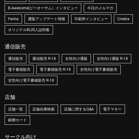
B-Awesome(ビーオーサム）インタビュー
今日のメルマガ
Fantia
通販アップデート情報
印刷所インタビュー
Creatia
オリジナルBL同人誌特集
通信販売
通信販売
通信販売 R-18
女性向け通販
女性向け通販 R-18
電子書籍販売
電子書籍販売 R-18
女性向け電子書籍販売
女性向け電子書籍販売 R-18
店舗
店舗一覧
店舗在庫検索
店舗に関するQ&A
電子マネー
銀聯カード
サークル向け