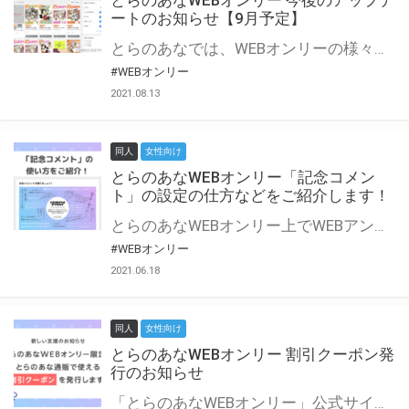
とらのあなWEBオンリー 今後のアップデ
ートのお知らせ【9月予定】
とらのあなでは、WEBオンリーの様々な支援を実施しています。 今回は2021年9月に実装を予定しているアップデート情報についてご紹介いたします。 とらのあなWEBオンリーサイトはこちら
#WEBオンリー
2021.08.13
同人
女性向け
とらのあなWEBオンリー「記念コメン
ト」の設定の仕方などをご紹介します！
とらのあなWEBオンリー上でWEBアンソロジーが作成できる「記念コメント」について、その使い方や作成手順を解説します！ 支援タイプを「サークル参加型」「サークル参加型・マルシェ(イベント会場)機能付き」でお申し込みいただいている主催者様はぜひご活用ください♪ とらのあなWEBオンリーサイトはこちら
#WEBオンリー
2021.06.18
同人
女性向け
とらのあなWEBオンリー 割引クーポン発
行のお知らせ
「とらのあなWEBオンリー」公式サイトでとらのあな通販の「割引クーポン」を配布中！ イベントごとに開催当日限定で使える割引クーポンのシリアルコードを発行します。 とらのあなWEBオンリーのページをチェックして、イベント当日にお得にお買い物を楽しみましょう♪ ※本キャンペーンは予告なく終了する場合がございます。 とらのあなWEBオンリーサイトはこちら