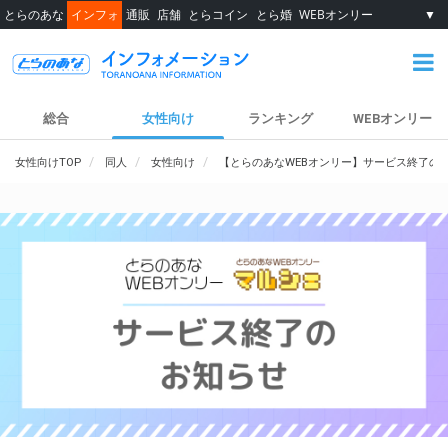
とらのあな
インフォ
通販
店舗
とらコイン
とら婚
WEBオンリー
▼
総合
女性向け
ランキング
WEBオンリー
女性向けTOP
同人
女性向け
【とらのあなWEBオンリー】サービス終了の