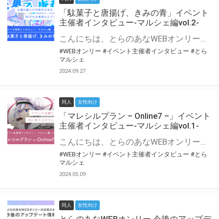
「駄菓子と唐揚げ、きみの青」イベント
主催者インタビュー-マルシェ編vol.2-
こんにちは、とらのあなWEBオンリー運営スタッフです。 新たにお届けする、イベント主催者インタビュー-マルシェ編-は、 とらのあなWEBオンリー「マルシェ」をご利用の主催様に 「マルシェ」を使ってイベントを開催した感想や心がけをお聞きする企画です。 今回は、WEBオンリー初開催「駄菓子と唐揚げ、きみの青」より、 主催のぎこ六屋様にお話を伺いました。 協力：ぎこ六屋様／イベント公式Twitter（@krkgwks） とらのあなWEBオンリー「マルシェ」とは？ WEBオンリーでリアルタイムでコミュニケーションがとれるオンライン会場です。
#WEBオンリー
#イベント主催者インタビュー
#とら
マルシェ
2024.09.27
同人
女性向け
「マレシルプラン – Online7 –」イベント
主催者インタビュー-マルシェ編vol.1-
こんにちは、とらのあなWEBオンリー運営スタッフです。 新たにお届けする、イベント主催者インタビュー-マルシェ編-は、 とらのあなWEBオンリー「マルシェ」をご利用した主催様に 「マルシェ」を使って開催した感想や心がけをお聞きする企画です。 今回は、WEBオンリー開催7回目迎えた「マレシルプラン – Online7 –」より、 主催の玉川うた様にお話を伺いました。 ▼マレシルプランのインタビュー前回記事 「イベント主催者インタビュー vol.6」はこちら 協力：玉川うた様（マレシルプラン実行委員会 代表）／イベント公式Twitter（@mallesil_plan） とらのあなWEBオンリー「マルシェ」とは？ WEBオンリーでリアルタイムでコミュニケーションがとれるオンライン会場です。
#WEBオンリー
#イベント主催者インタビュー
#とら
マルシェ
2024.05.09
同人
女性向け