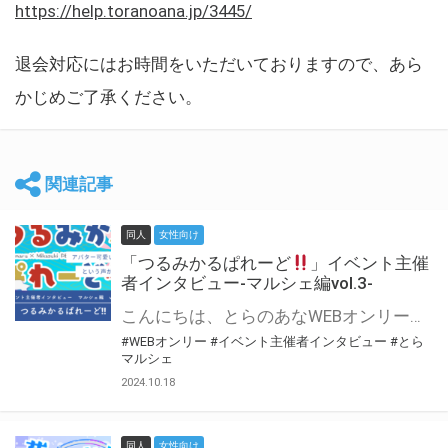
https://help.toranoana.jp/3445/
退会対応にはお時間をいただいておりますので、あら
かじめご了承ください。
関連記事
同人
女性向け
「つるみかるぱれーど
」イベント主催
者インタビュー-マルシェ編vol.3-
こんにちは、とらのあなWEBオンリー運営スタッフです。 新たにお届けする、イベント主催者インタビュー-マルシェ編-は、 とらのあなWEBオンリー「マルシェ」をご利用した主催様に 「マルシェ」を使って開催した感想や心がけをお聞きする企画です。 今回は、WEBオンリー初開催「つるみかるぱれーど
#WEBオンリー
#イベント主催者インタビュー
#とら
マルシェ
2024.10.18
同人
女性向け