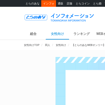
とらのあな
インフォ
通販
店舗
とらコイン
とら婚
総合
女性向け
ランキング
WEB
女性向けTOP
同人
女性向け
【とらのあなWEBオンリー