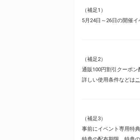
（補足1）
5月24日～26日の開
（補足2）
通販100円割引クーポン
詳しい使用条件などは
（補足3）
事前にイベント専用特
特典の配布期限、特典