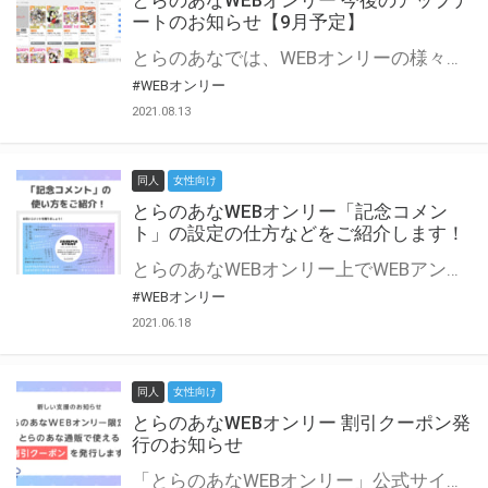
とらのあなWEBオンリー 今後のアップデ
ートのお知らせ【9月予定】
とらのあなでは、WEBオンリーの様々な支援を実施しています。 今回は2021年9月に実装を予定しているアップデート情報についてご紹介いたします。 とらのあなWEBオンリーサイトはこちら
#WEBオンリー
2021.08.13
同人
女性向け
とらのあなWEBオンリー「記念コメン
ト」の設定の仕方などをご紹介します！
とらのあなWEBオンリー上でWEBアンソロジーが作成できる「記念コメント」について、その使い方や作成手順を解説します！ 支援タイプを「サークル参加型」「サークル参加型・マルシェ(イベント会場)機能付き」でお申し込みいただいている主催者様はぜひご活用ください♪ とらのあなWEBオンリーサイトはこちら
#WEBオンリー
2021.06.18
同人
女性向け
とらのあなWEBオンリー 割引クーポン発
行のお知らせ
「とらのあなWEBオンリー」公式サイトでとらのあな通販の「割引クーポン」を配布中！ イベントごとに開催当日限定で使える割引クーポンのシリアルコードを発行します。 とらのあなWEBオンリーのページをチェックして、イベント当日にお得にお買い物を楽しみましょう♪ ※本キャンペーンは予告なく終了する場合がございます。 とらのあなWEBオンリーサイトはこちら