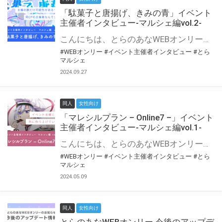
「駄菓子と唐揚げ、きみの青」イベント
主催者インタビュー-マルシェ編vol.2-
こんにちは、とらのあなWEBオンリー運営スタッフです。 新たにお届けする、イベント主催者インタビュー-マルシェ編-は、 とらのあなWEBオンリー「マルシェ」をご利用の主催様に 「マルシェ」を使ってイベントを開催した感想や心がけをお聞きする企画です。 今回は、WEBオンリー初開催「駄菓子と唐揚げ、きみの青」より、 主催のぎこ六屋様にお話を伺いました。 協力：ぎこ六屋様／イベント公式Twitter（@krkgwks） とらのあなWEBオンリー「マルシェ」とは？ WEBオンリーでリアルタイムでコミュニケーションがとれるオンライン会場です。
#WEBオンリー
#イベント主催者インタビュー
#とら
マルシェ
2024.09.27
同人
女性向け
「マレシルプラン – Online7 –」イベント
主催者インタビュー-マルシェ編vol.1-
こんにちは、とらのあなWEBオンリー運営スタッフです。 新たにお届けする、イベント主催者インタビュー-マルシェ編-は、 とらのあなWEBオンリー「マルシェ」をご利用した主催様に 「マルシェ」を使って開催した感想や心がけをお聞きする企画です。 今回は、WEBオンリー開催7回目迎えた「マレシルプラン – Online7 –」より、 主催の玉川うた様にお話を伺いました。 ▼マレシルプランのインタビュー前回記事 「イベント主催者インタビュー vol.6」はこちら 協力：玉川うた様（マレシルプラン実行委員会 代表）／イベント公式Twitter（@mallesil_plan） とらのあなWEBオンリー「マルシェ」とは？ WEBオンリーでリアルタイムでコミュニケーションがとれるオンライン会場です。
#WEBオンリー
#イベント主催者インタビュー
#とら
マルシェ
2024.05.09
同人
女性向け