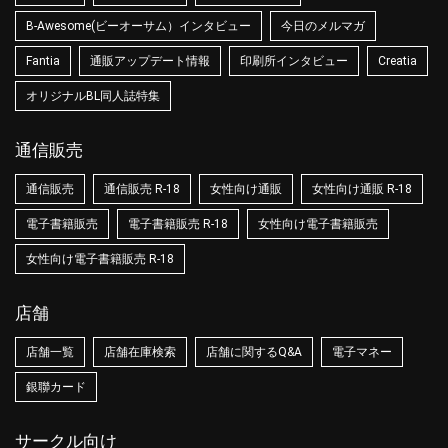
B-Awesome(ビーオーサム）インタビュー
今日のメルマガ
Fantia
通販アップデート情報
印刷所インタビュー
Creatia
オリジナルBL同人誌特集
通信販売
通信販売
通信販売 R-18
女性向け通販
女性向け通販 R-18
電子書籍販売
電子書籍販売 R-18
女性向け電子書籍販売
女性向け電子書籍販売 R-18
店舗
店舗一覧
店舗在庫検索
店舗に関するQ&A
電子マネー
銀聯カード
サークル向け