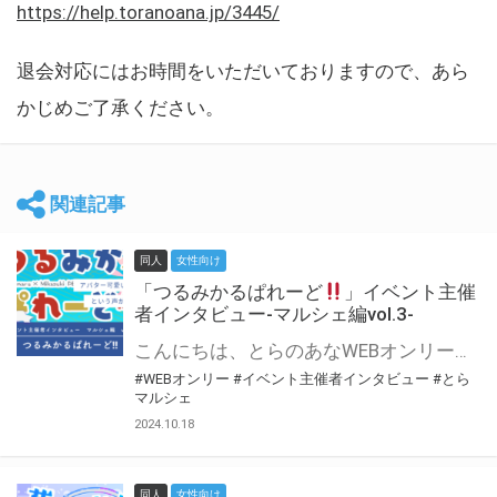
https://help.toranoana.jp/3445/
退会対応にはお時間をいただいておりますので、あら
かじめご了承ください。
関連記事
同人
女性向け
「つるみかるぱれーど
」イベント主催
者インタビュー-マルシェ編vol.3-
こんにちは、とらのあなWEBオンリー運営スタッフです。 新たにお届けする、イベント主催者インタビュー-マルシェ編-は、 とらのあなWEBオンリー「マルシェ」をご利用した主催様に 「マルシェ」を使って開催した感想や心がけをお聞きする企画です。 今回は、WEBオンリー初開催「つるみかるぱれーど
#WEBオンリー
#イベント主催者インタビュー
#とら
マルシェ
2024.10.18
同人
女性向け