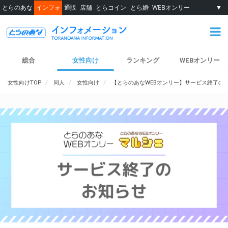
とらのあな
インフォ
通販
店舗
とらコイン
とら婚
WEBオンリー
▼
総合
女性向け
ランキング
WEBオンリー
女性向けTOP
同人
女性向け
【とらのあなWEBオンリー】サービス終了の