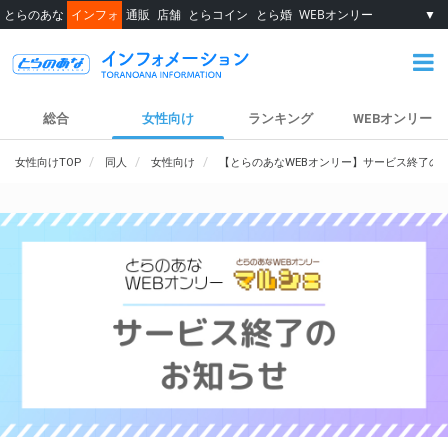
とらのあな
インフォ
通販
店舗
とらコイン
とら婚
WEBオンリー
▼
総合
女性向け
ランキング
WEBオンリー
女性向けTOP
同人
女性向け
【とらのあなWEBオンリー】サービス終了の