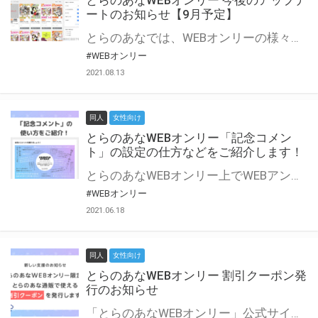
とらのあなWEBオンリー 今後のアップデ
ートのお知らせ【9月予定】
とらのあなでは、WEBオンリーの様々な支援を実施しています。 今回は2021年9月に実装を予定しているアップデート情報についてご紹介いたします。 とらのあなWEBオンリーサイトはこちら
#WEBオンリー
2021.08.13
同人
女性向け
とらのあなWEBオンリー「記念コメン
ト」の設定の仕方などをご紹介します！
とらのあなWEBオンリー上でWEBアンソロジーが作成できる「記念コメント」について、その使い方や作成手順を解説します！ 支援タイプを「サークル参加型」「サークル参加型・マルシェ(イベント会場)機能付き」でお申し込みいただいている主催者様はぜひご活用ください♪ とらのあなWEBオンリーサイトはこちら
#WEBオンリー
2021.06.18
同人
女性向け
とらのあなWEBオンリー 割引クーポン発
行のお知らせ
「とらのあなWEBオンリー」公式サイトでとらのあな通販の「割引クーポン」を配布中！ イベントごとに開催当日限定で使える割引クーポンのシリアルコードを発行します。 とらのあなWEBオンリーのページをチェックして、イベント当日にお得にお買い物を楽しみましょう♪ ※本キャンペーンは予告なく終了する場合がございます。 とらのあなWEBオンリーサイトはこちら