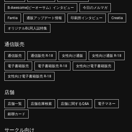
B-Awesome(ビーオーサム）インタビュー
今日のメルマガ
Fantia
通販アップデート情報
印刷所インタビュー
Creatia
オリジナルBL同人誌特集
通信販売
通信販売
通信販売 R-18
女性向け通販
女性向け通販 R-18
電子書籍販売
電子書籍販売 R-18
女性向け電子書籍販売
女性向け電子書籍販売 R-18
店舗
店舗一覧
店舗在庫検索
店舗に関するQ&A
電子マネー
銀聯カード
サークル向け