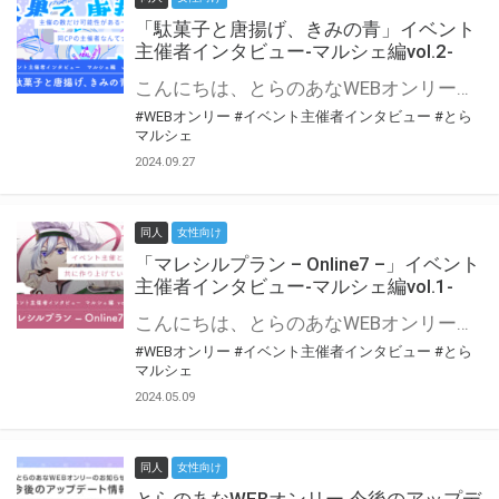
「駄菓子と唐揚げ、きみの青」イベント
主催者インタビュー-マルシェ編vol.2-
こんにちは、とらのあなWEBオンリー運営スタッフです。 新たにお届けする、イベント主催者インタビュー-マルシェ編-は、 とらのあなWEBオンリー「マルシェ」をご利用の主催様に 「マルシェ」を使ってイベントを開催した感想や心がけをお聞きする企画です。 今回は、WEBオンリー初開催「駄菓子と唐揚げ、きみの青」より、 主催のぎこ六屋様にお話を伺いました。 協力：ぎこ六屋様／イベント公式Twitter（@krkgwks） とらのあなWEBオンリー「マルシェ」とは？ WEBオンリーでリアルタイムでコミュニケーションがとれるオンライン会場です。
#WEBオンリー
#イベント主催者インタビュー
#とら
マルシェ
2024.09.27
同人
女性向け
「マレシルプラン – Online7 –」イベント
主催者インタビュー-マルシェ編vol.1-
こんにちは、とらのあなWEBオンリー運営スタッフです。 新たにお届けする、イベント主催者インタビュー-マルシェ編-は、 とらのあなWEBオンリー「マルシェ」をご利用した主催様に 「マルシェ」を使って開催した感想や心がけをお聞きする企画です。 今回は、WEBオンリー開催7回目迎えた「マレシルプラン – Online7 –」より、 主催の玉川うた様にお話を伺いました。 ▼マレシルプランのインタビュー前回記事 「イベント主催者インタビュー vol.6」はこちら 協力：玉川うた様（マレシルプラン実行委員会 代表）／イベント公式Twitter（@mallesil_plan） とらのあなWEBオンリー「マルシェ」とは？ WEBオンリーでリアルタイムでコミュニケーションがとれるオンライン会場です。
#WEBオンリー
#イベント主催者インタビュー
#とら
マルシェ
2024.05.09
同人
女性向け