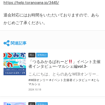
https://help.toranoana.jp/3445/
退会対応にはお時間をいただいておりますので、あら
かじめご了承ください。
関連記事
同人
女性向け
「つるみかるぱれーど
」イベント主催
者インタビュー-マルシェ編vol.3-
こんにちは、とらのあなWEBオンリー運営スタッフです。 新たにお届けする、イベント主催者インタビュー-マルシェ編-は、 とらのあなWEBオンリー「マルシェ」をご利用した主催様に 「マルシェ」を使って開催した感想や心がけをお聞きする企画です。 今回は、WEBオンリー初開催「つるみかるぱれーど
#WEBオンリー
#イベント主催者インタビュー
#とら
マルシェ
2024.10.18
同人
女性向け