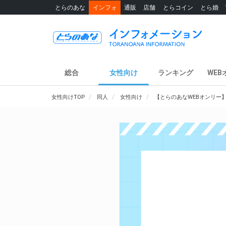
とらのあな
インフォ
通販
店舗
とらコイン
とら婚
総合
女性向け
ランキング
WEB
女性向けTOP
同人
女性向け
【とらのあなWEBオンリー