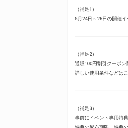
（補足1）
5月24日～26日の開
（補足2）
通販100円割引クーポン
詳しい使用条件などは
（補足3）
事前にイベント専用特
特典の配布期限、特典