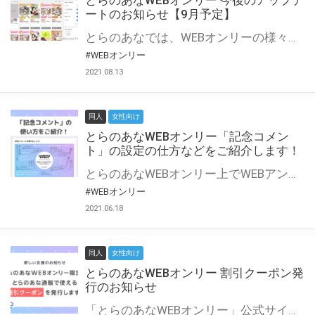
とらのあなWEBオンリー 今後のアップデ
ートのお知らせ【9月予定】
とらのあなでは、WEBオンリーの様々な支援を実施しています。 今回は2021年9月に実装を予定しているアップデート情報についてご紹介いたします。 とらのあなWEBオンリーサイトはこちら
#WEBオンリー
2021.08.13
同人
女性向け
とらのあなWEBオンリー「記念コメン
ト」の設定の仕方などをご紹介します！
とらのあなWEBオンリー上でWEBアンソロジーが作成できる「記念コメント」について、その使い方や作成手順を解説します！ 支援タイプを「サークル参加型」「サークル参加型・マルシェ(イベント会場)機能付き」でお申し込みいただいている主催者様はぜひご活用ください♪ とらのあなWEBオンリーサイトはこちら
#WEBオンリー
2021.06.18
同人
女性向け
とらのあなWEBオンリー 割引クーポン発
行のお知らせ
「とらのあなWEBオンリー」公式サイトでとらのあな通販の「割引クーポン」を配布中！ イベントごとに開催当日限定で使える割引クーポンのシリアルコードを発行します。 とらのあなWEBオンリーのページをチェックして、イベント当日にお得にお買い物を楽しみましょう♪ ※本キャンペーンは予告なく終了する場合がございます。 とらのあなWEBオンリーサイトはこちら