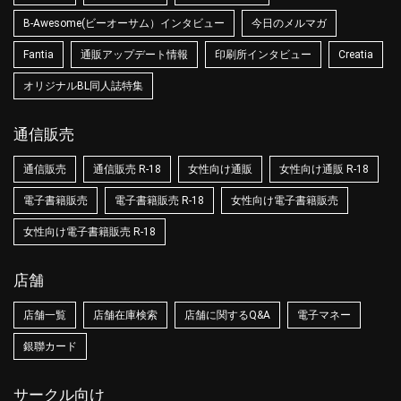
B-Awesome(ビーオーサム）インタビュー
今日のメルマガ
Fantia
通販アップデート情報
印刷所インタビュー
Creatia
オリジナルBL同人誌特集
通信販売
通信販売
通信販売 R-18
女性向け通販
女性向け通販 R-18
電子書籍販売
電子書籍販売 R-18
女性向け電子書籍販売
女性向け電子書籍販売 R-18
店舗
店舗一覧
店舗在庫検索
店舗に関するQ&A
電子マネー
銀聯カード
サークル向け