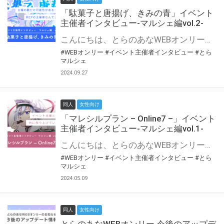
「駄菓子と唐揚げ、きみの青」イベント
主催者インタビュー-マルシェ編vol.2-
こんにちは、とらのあなWEBオンリー運営スタッフです。 新たにお届けする、イベント主催者インタビュー-マルシェ編-は、 とらのあなWEBオンリー「マルシェ」をご利用の主催様に 「マルシェ」を使ってイベントを開催した感想や心がけをお聞きする企画です。 今回は、WEBオンリー初開催「駄菓子と唐揚げ、きみの青」より、 主催のぎこ六屋様にお話を伺いました。 協力：ぎこ六屋様／イベント公式Twitter（@krkgwks） とらのあなWEBオンリー「マルシェ」とは？ WEBオンリーでリアルタイムでコミュニケーションがとれるオンライン会場です。
#WEBオンリー
#イベント主催者インタビュー
#とら
マルシェ
2024.09.27
同人
女性向け
「マレシルプラン – Online7 –」イベント
主催者インタビュー-マルシェ編vol.1-
こんにちは、とらのあなWEBオンリー運営スタッフです。 新たにお届けする、イベント主催者インタビュー-マルシェ編-は、 とらのあなWEBオンリー「マルシェ」をご利用した主催様に 「マルシェ」を使って開催した感想や心がけをお聞きする企画です。 今回は、WEBオンリー開催7回目迎えた「マレシルプラン – Online7 –」より、 主催の玉川うた様にお話を伺いました。 ▼マレシルプランのインタビュー前回記事 「イベント主催者インタビュー vol.6」はこちら 協力：玉川うた様（マレシルプラン実行委員会 代表）／イベント公式Twitter（@mallesil_plan） とらのあなWEBオンリー「マルシェ」とは？ WEBオンリーでリアルタイムでコミュニケーションがとれるオンライン会場です。
#WEBオンリー
#イベント主催者インタビュー
#とら
マルシェ
2024.05.09
同人
女性向け