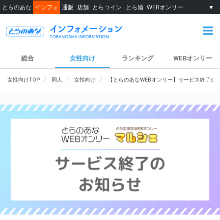
とらのあな
インフォ
通販
店舗
とらコイン
とら婚
WEBオンリー
▼
総合
女性向け
ランキング
WEBオンリー
女性向けTOP
同人
女性向け
【とらのあなWEBオンリー】サービス終了の