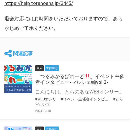
https://help.toranoana.jp/3445/
退会対応にはお時間をいただいておりますので、あら
かじめご了承ください。
関連記事
同人
女性向け
「つるみかるぱれーど
」イベント主催
者インタビュー-マルシェ編vol.3-
こんにちは、とらのあなWEBオンリー運営スタッフです。 新たにお届けする、イベント主催者インタビュー-マルシェ編-は、 とらのあなWEBオンリー「マルシェ」をご利用した主催様に 「マルシェ」を使って開催した感想や心がけをお聞きする企画です。 今回は、WEBオンリー初開催「つるみかるぱれーど
#WEBオンリー
#イベント主催者インタビュー
#とら
マルシェ
2024.10.18
同人
女性向け