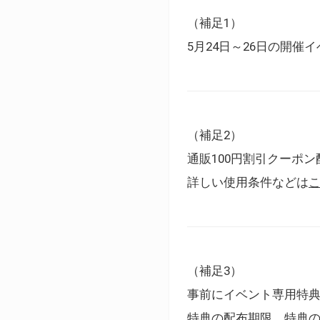
（補足1）
5月24日～26日の開
（補足2）
通販100円割引クーポン
詳しい使用条件などは
（補足3）
事前にイベント専用特
特典の配布期限、特典