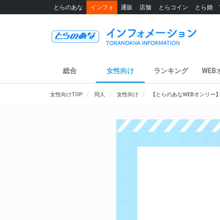
とらのあな
インフォ
通販
店舗
とらコイン
とら婚
総合
女性向け
ランキング
WEB
女性向けTOP
同人
女性向け
【とらのあなWEBオンリー