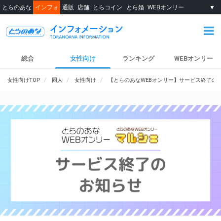
とらのあな
インフォ
通販
店舗
とらコイン
とら婚
WEBオンリー
▼
総合
女性向け
ランキング
WEBオンリー
女性向けTOP
同人
女性向け
【とらのあなWEBオンリー】サービス終了の