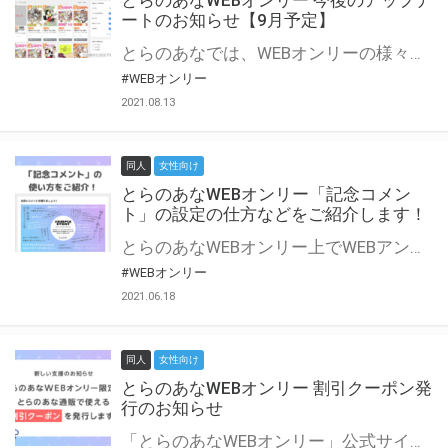
とらのあなWEBオンリー 今後のアップデ
ートのお知らせ【9月予定】
とらのあなでは、WEBオンリーの様々な支援を実施しています。 今回は2021年9月に実装を予定しているアップデート情報についてご紹介いたします。 とらのあなWEBオンリーサイトはこちら
#WEBオンリー
2021.08.13
同人
女性向け
とらのあなWEBオンリー「記念コメン
ト」の設定の仕方などをご紹介します！
とらのあなWEBオンリー上でWEBアンソロジーが作成できる「記念コメント」について、その使い方や作成手順を解説します！ 支援タイプを「サークル参加型」「サークル参加型・マルシェ(イベント会場)機能付き」でお申し込みいただいている主催者様はぜひご活用ください♪ とらのあなWEBオンリーサイトはこちら
#WEBオンリー
2021.06.18
同人
女性向け
とらのあなWEBオンリー 割引クーポン発
行のお知らせ
「とらのあなWEBオンリー」公式サイトでとらのあな通販の「割引クーポン」を配布中！ イベントごとに開催当日限定で使える割引クーポンのシリアルコードを発行します。 とらのあなWEBオンリーのページをチェックして、イベント当日にお得にお買い物を楽しみましょう♪ ※本キャンペーンは予告なく終了する場合がございます。 とらのあなWEBオンリーサイトはこちら