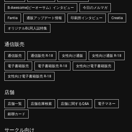
B-Awesome(ビーオーサム）インタビュー
今日のメルマガ
Fantia
通販アップデート情報
印刷所インタビュー
Creatia
オリジナルBL同人誌特集
通信販売
通信販売
通信販売 R-18
女性向け通販
女性向け通販 R-18
電子書籍販売
電子書籍販売 R-18
女性向け電子書籍販売
女性向け電子書籍販売 R-18
店舗
店舗一覧
店舗在庫検索
店舗に関するQ&A
電子マネー
銀聯カード
サークル向け