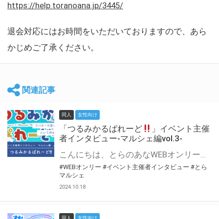
https://help.toranoana.jp/3445/
退会対応にはお時間をいただいておりますので、あら
かじめご了承ください。
関連記事
同人
女性向け
「つるみかるぱれーど
」イベント主催
者インタビュー-マルシェ編vol.3-
こんにちは、とらのあなWEBオンリー運営スタッフです。 新たにお届けする、イベント主催者インタビュー-マルシェ編-は、 とらのあなWEBオンリー「マルシェ」をご利用した主催様に 「マルシェ」を使って開催した感想や心がけをお聞きする企画です。 今回は、WEBオンリー初開催「つるみかるぱれーど
#WEBオンリー
#イベント主催者インタビュー
#とら
マルシェ
2024.10.18
同人
女性向け