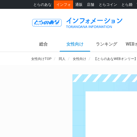
とらのあな
インフォ
通販
店舗
とらコイン
とら婚
総合
女性向け
ランキング
WEB
女性向けTOP
同人
女性向け
【とらのあなWEBオンリー