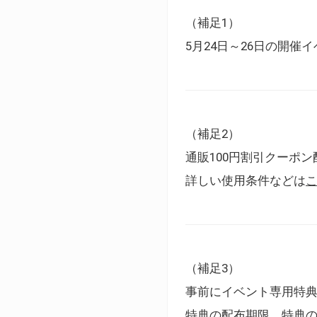
（補足1）
5月24日～26日の開
（補足2）
通販100円割引クーポン
詳しい使用条件などは
（補足3）
事前にイベント専用特
特典の配布期限、特典