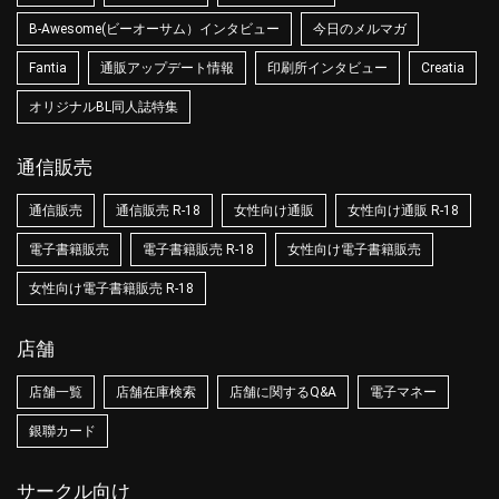
B-Awesome(ビーオーサム）インタビュー
今日のメルマガ
Fantia
通販アップデート情報
印刷所インタビュー
Creatia
オリジナルBL同人誌特集
通信販売
通信販売
通信販売 R-18
女性向け通販
女性向け通販 R-18
電子書籍販売
電子書籍販売 R-18
女性向け電子書籍販売
女性向け電子書籍販売 R-18
店舗
店舗一覧
店舗在庫検索
店舗に関するQ&A
電子マネー
銀聯カード
サークル向け