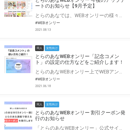
とらのあなWEBオンリー 今後のアップデ
ートのお知らせ【9月予定】
とらのあなでは、WEBオンリーの様々な支援を実施しています。 今回は2021年9月に実装を予定しているアップデート情報についてご紹介いたします。 とらのあなWEBオンリーサイトはこちら
#WEBオンリー
2021.08.13
同人
女性向け
とらのあなWEBオンリー「記念コメン
ト」の設定の仕方などをご紹介します！
とらのあなWEBオンリー上でWEBアンソロジーが作成できる「記念コメント」について、その使い方や作成手順を解説します！ 支援タイプを「サークル参加型」「サークル参加型・マルシェ(イベント会場)機能付き」でお申し込みいただいている主催者様はぜひご活用ください♪ とらのあなWEBオンリーサイトはこちら
#WEBオンリー
2021.06.18
同人
女性向け
とらのあなWEBオンリー 割引クーポン発
行のお知らせ
「とらのあなWEBオンリー」公式サイトでとらのあな通販の「割引クーポン」を配布中！ イベントごとに開催当日限定で使える割引クーポンのシリアルコードを発行します。 とらのあなWEBオンリーのページをチェックして、イベント当日にお得にお買い物を楽しみましょう♪ ※本キャンペーンは予告なく終了する場合がございます。 とらのあなWEBオンリーサイトはこちら