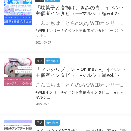
「駄菓子と唐揚げ、きみの青」イベント
主催者インタビュー-マルシェ編vol.2-
こんにちは、とらのあなWEBオンリー運営スタッフです。 新たにお届けする、イベント主催者インタビュー-マルシェ編-は、 とらのあなWEBオンリー「マルシェ」をご利用の主催様に 「マルシェ」を使ってイベントを開催した感想や心がけをお聞きする企画です。 今回は、WEBオンリー初開催「駄菓子と唐揚げ、きみの青」より、 主催のぎこ六屋様にお話を伺いました。 協力：ぎこ六屋様／イベント公式Twitter（@krkgwks） とらのあなWEBオンリー「マルシェ」とは？ WEBオンリーでリアルタイムでコミュニケーションがとれるオンライン会場です。
#WEBオンリー
#イベント主催者インタビュー
#とら
マルシェ
2024.09.27
同人
女性向け
「マレシルプラン – Online7 –」イベント
主催者インタビュー-マルシェ編vol.1-
こんにちは、とらのあなWEBオンリー運営スタッフです。 新たにお届けする、イベント主催者インタビュー-マルシェ編-は、 とらのあなWEBオンリー「マルシェ」をご利用した主催様に 「マルシェ」を使って開催した感想や心がけをお聞きする企画です。 今回は、WEBオンリー開催7回目迎えた「マレシルプラン – Online7 –」より、 主催の玉川うた様にお話を伺いました。 ▼マレシルプランのインタビュー前回記事 「イベント主催者インタビュー vol.6」はこちら 協力：玉川うた様（マレシルプラン実行委員会 代表）／イベント公式Twitter（@mallesil_plan） とらのあなWEBオンリー「マルシェ」とは？ WEBオンリーでリアルタイムでコミュニケーションがとれるオンライン会場です。
#WEBオンリー
#イベント主催者インタビュー
#とら
マルシェ
2024.05.09
同人
女性向け