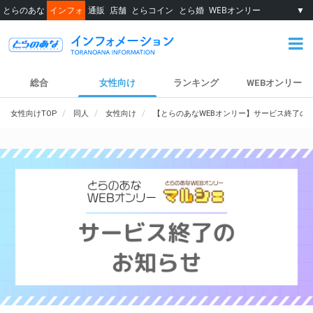
とらのあな
インフォ
通販
店舗
とらコイン
とら婚
WEBオンリー
▼
総合
女性向け
ランキング
WEBオンリー
女性向けTOP
同人
女性向け
【とらのあなWEBオンリー】サービス終了の