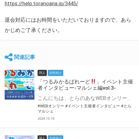
https://help.toranoana.jp/3445/
退会対応にはお時間をいただいておりますので、あら
かじめご了承ください。
関連記事
同人
女性向け
「つるみかるぱれーど
」イベント主催
者インタビュー-マルシェ編vol.3-
こんにちは、とらのあなWEBオンリー運営スタッフです。 新たにお届けする、イベント主催者インタビュー-マルシェ編-は、 とらのあなWEBオンリー「マルシェ」をご利用した主催様に 「マルシェ」を使って開催した感想や心がけをお聞きする企画です。 今回は、WEBオンリー初開催「つるみかるぱれーど
#WEBオンリー
#イベント主催者インタビュー
#とら
マルシェ
2024.10.18
同人
女性向け