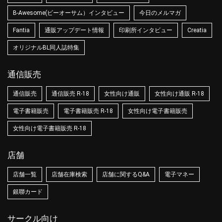
B-Awesome(ビーオーサム）インタビュー
今日のメルマガ
Fantia
通販アップデート情報
印刷所インタビュー
Creatia
オリジナルBL同人誌特集
通信販売
通信販売
通信販売 R-18
女性向け通販
女性向け通販 R-18
電子書籍販売
電子書籍販売 R-18
女性向け電子書籍販売
女性向け電子書籍販売 R-18
店舗
店舗一覧
店舗在庫検索
店舗に関するQ&A
電子マネー
銀聯カード
サークル向け