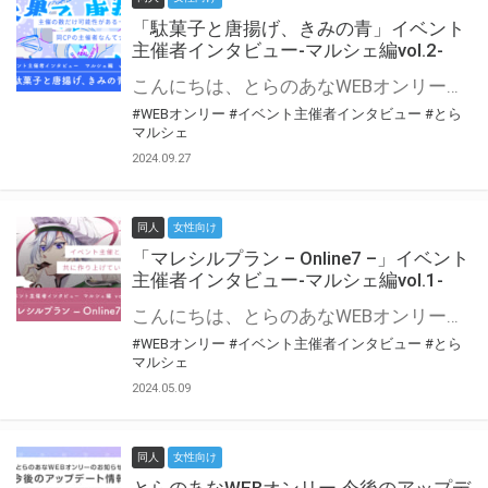
「駄菓子と唐揚げ、きみの青」イベント
主催者インタビュー-マルシェ編vol.2-
こんにちは、とらのあなWEBオンリー運営スタッフです。 新たにお届けする、イベント主催者インタビュー-マルシェ編-は、 とらのあなWEBオンリー「マルシェ」をご利用の主催様に 「マルシェ」を使ってイベントを開催した感想や心がけをお聞きする企画です。 今回は、WEBオンリー初開催「駄菓子と唐揚げ、きみの青」より、 主催のぎこ六屋様にお話を伺いました。 協力：ぎこ六屋様／イベント公式Twitter（@krkgwks） とらのあなWEBオンリー「マルシェ」とは？ WEBオンリーでリアルタイムでコミュニケーションがとれるオンライン会場です。
#WEBオンリー
#イベント主催者インタビュー
#とら
マルシェ
2024.09.27
同人
女性向け
「マレシルプラン – Online7 –」イベント
主催者インタビュー-マルシェ編vol.1-
こんにちは、とらのあなWEBオンリー運営スタッフです。 新たにお届けする、イベント主催者インタビュー-マルシェ編-は、 とらのあなWEBオンリー「マルシェ」をご利用した主催様に 「マルシェ」を使って開催した感想や心がけをお聞きする企画です。 今回は、WEBオンリー開催7回目迎えた「マレシルプラン – Online7 –」より、 主催の玉川うた様にお話を伺いました。 ▼マレシルプランのインタビュー前回記事 「イベント主催者インタビュー vol.6」はこちら 協力：玉川うた様（マレシルプラン実行委員会 代表）／イベント公式Twitter（@mallesil_plan） とらのあなWEBオンリー「マルシェ」とは？ WEBオンリーでリアルタイムでコミュニケーションがとれるオンライン会場です。
#WEBオンリー
#イベント主催者インタビュー
#とら
マルシェ
2024.05.09
同人
女性向け