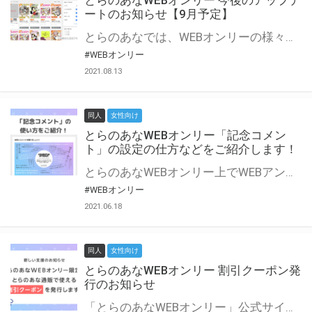
とらのあなWEBオンリー 今後のアップデ
ートのお知らせ【9月予定】
とらのあなでは、WEBオンリーの様々な支援を実施しています。 今回は2021年9月に実装を予定しているアップデート情報についてご紹介いたします。 とらのあなWEBオンリーサイトはこちら
#WEBオンリー
2021.08.13
同人
女性向け
とらのあなWEBオンリー「記念コメン
ト」の設定の仕方などをご紹介します！
とらのあなWEBオンリー上でWEBアンソロジーが作成できる「記念コメント」について、その使い方や作成手順を解説します！ 支援タイプを「サークル参加型」「サークル参加型・マルシェ(イベント会場)機能付き」でお申し込みいただいている主催者様はぜひご活用ください♪ とらのあなWEBオンリーサイトはこちら
#WEBオンリー
2021.06.18
同人
女性向け
とらのあなWEBオンリー 割引クーポン発
行のお知らせ
「とらのあなWEBオンリー」公式サイトでとらのあな通販の「割引クーポン」を配布中！ イベントごとに開催当日限定で使える割引クーポンのシリアルコードを発行します。 とらのあなWEBオンリーのページをチェックして、イベント当日にお得にお買い物を楽しみましょう♪ ※本キャンペーンは予告なく終了する場合がございます。 とらのあなWEBオンリーサイトはこちら