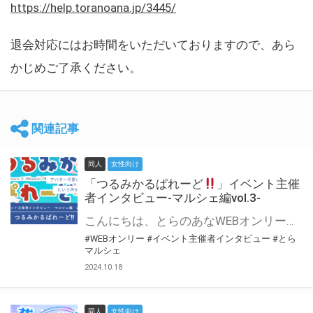
https://help.toranoana.jp/3445/
退会対応にはお時間をいただいておりますので、あら
かじめご了承ください。
関連記事
同人
女性向け
「つるみかるぱれーど
」イベント主催
者インタビュー-マルシェ編vol.3-
こんにちは、とらのあなWEBオンリー運営スタッフです。 新たにお届けする、イベント主催者インタビュー-マルシェ編-は、 とらのあなWEBオンリー「マルシェ」をご利用した主催様に 「マルシェ」を使って開催した感想や心がけをお聞きする企画です。 今回は、WEBオンリー初開催「つるみかるぱれーど
#WEBオンリー
#イベント主催者インタビュー
#とら
マルシェ
2024.10.18
同人
女性向け