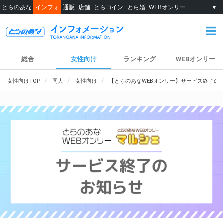
とらのあな
インフォ
通販
店舗
とらコイン
とら婚
WEBオンリー
▼
総合
女性向け
ランキング
WEBオンリー
女性向けTOP
同人
女性向け
【とらのあなWEBオンリー】サービス終了の