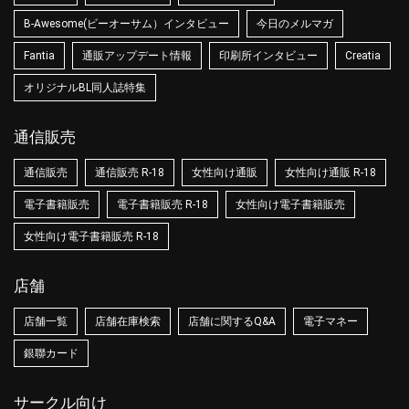
B-Awesome(ビーオーサム）インタビュー
今日のメルマガ
Fantia
通販アップデート情報
印刷所インタビュー
Creatia
オリジナルBL同人誌特集
通信販売
通信販売
通信販売 R-18
女性向け通販
女性向け通販 R-18
電子書籍販売
電子書籍販売 R-18
女性向け電子書籍販売
女性向け電子書籍販売 R-18
店舗
店舗一覧
店舗在庫検索
店舗に関するQ&A
電子マネー
銀聯カード
サークル向け