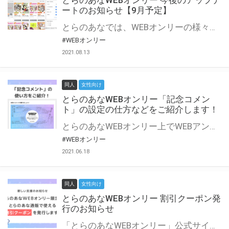
とらのあなWEBオンリー 今後のアップデ
ートのお知らせ【9月予定】
とらのあなでは、WEBオンリーの様々な支援を実施しています。 今回は2021年9月に実装を予定しているアップデート情報についてご紹介いたします。 とらのあなWEBオンリーサイトはこちら
#WEBオンリー
2021.08.13
同人
女性向け
とらのあなWEBオンリー「記念コメン
ト」の設定の仕方などをご紹介します！
とらのあなWEBオンリー上でWEBアンソロジーが作成できる「記念コメント」について、その使い方や作成手順を解説します！ 支援タイプを「サークル参加型」「サークル参加型・マルシェ(イベント会場)機能付き」でお申し込みいただいている主催者様はぜひご活用ください♪ とらのあなWEBオンリーサイトはこちら
#WEBオンリー
2021.06.18
同人
女性向け
とらのあなWEBオンリー 割引クーポン発
行のお知らせ
「とらのあなWEBオンリー」公式サイトでとらのあな通販の「割引クーポン」を配布中！ イベントごとに開催当日限定で使える割引クーポンのシリアルコードを発行します。 とらのあなWEBオンリーのページをチェックして、イベント当日にお得にお買い物を楽しみましょう♪ ※本キャンペーンは予告なく終了する場合がございます。 とらのあなWEBオンリーサイトはこちら