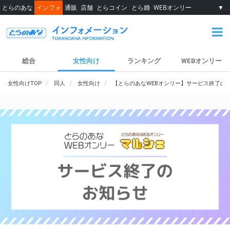
とらのあな
インフォ
通販
店舗
とらコイン
とら婚
WEBオンリー
▼
総合
女性向け
ランキング
WEBオンリー
女性向けTOP
同人
女性向け
【とらのあなWEBオンリー】サービス終了の