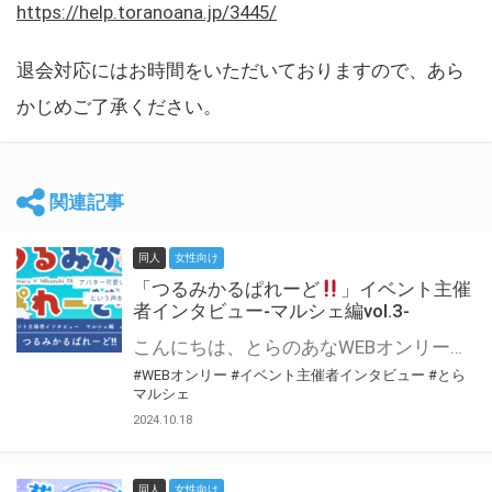
https://help.toranoana.jp/3445/
退会対応にはお時間をいただいておりますので、あら
かじめご了承ください。
関連記事
同人
女性向け
「つるみかるぱれーど
」イベント主催
者インタビュー-マルシェ編vol.3-
こんにちは、とらのあなWEBオンリー運営スタッフです。 新たにお届けする、イベント主催者インタビュー-マルシェ編-は、 とらのあなWEBオンリー「マルシェ」をご利用した主催様に 「マルシェ」を使って開催した感想や心がけをお聞きする企画です。 今回は、WEBオンリー初開催「つるみかるぱれーど
#WEBオンリー
#イベント主催者インタビュー
#とら
マルシェ
2024.10.18
同人
女性向け