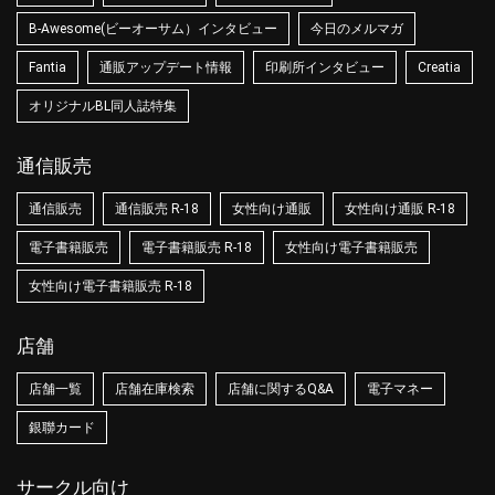
B-Awesome(ビーオーサム）インタビュー
今日のメルマガ
Fantia
通販アップデート情報
印刷所インタビュー
Creatia
オリジナルBL同人誌特集
通信販売
通信販売
通信販売 R-18
女性向け通販
女性向け通販 R-18
電子書籍販売
電子書籍販売 R-18
女性向け電子書籍販売
女性向け電子書籍販売 R-18
店舗
店舗一覧
店舗在庫検索
店舗に関するQ&A
電子マネー
銀聯カード
サークル向け