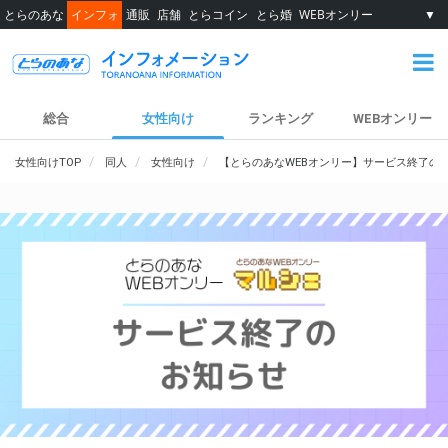
とらのあな
インフォ
通販
店舗
とらコイン
とら婚
WEBオンリー
▼
総合
女性向け
ランキング
WEBオンリー
女性向けTOP
同人
女性向け
【とらのあなWEBオンリー】サービス終了の