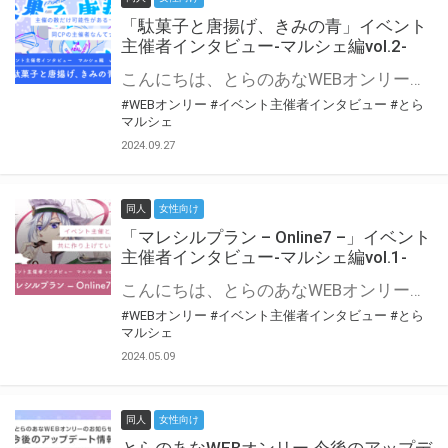
「駄菓子と唐揚げ、きみの青」イベント
主催者インタビュー-マルシェ編vol.2-
こんにちは、とらのあなWEBオンリー運営スタッフです。 新たにお届けする、イベント主催者インタビュー-マルシェ編-は、 とらのあなWEBオンリー「マルシェ」をご利用の主催様に 「マルシェ」を使ってイベントを開催した感想や心がけをお聞きする企画です。 今回は、WEBオンリー初開催「駄菓子と唐揚げ、きみの青」より、 主催のぎこ六屋様にお話を伺いました。 協力：ぎこ六屋様／イベント公式Twitter（@krkgwks） とらのあなWEBオンリー「マルシェ」とは？ WEBオンリーでリアルタイムでコミュニケーションがとれるオンライン会場です。
#WEBオンリー
#イベント主催者インタビュー
#とら
マルシェ
2024.09.27
同人
女性向け
「マレシルプラン – Online7 –」イベント
主催者インタビュー-マルシェ編vol.1-
こんにちは、とらのあなWEBオンリー運営スタッフです。 新たにお届けする、イベント主催者インタビュー-マルシェ編-は、 とらのあなWEBオンリー「マルシェ」をご利用した主催様に 「マルシェ」を使って開催した感想や心がけをお聞きする企画です。 今回は、WEBオンリー開催7回目迎えた「マレシルプラン – Online7 –」より、 主催の玉川うた様にお話を伺いました。 ▼マレシルプランのインタビュー前回記事 「イベント主催者インタビュー vol.6」はこちら 協力：玉川うた様（マレシルプラン実行委員会 代表）／イベント公式Twitter（@mallesil_plan） とらのあなWEBオンリー「マルシェ」とは？ WEBオンリーでリアルタイムでコミュニケーションがとれるオンライン会場です。
#WEBオンリー
#イベント主催者インタビュー
#とら
マルシェ
2024.05.09
同人
女性向け