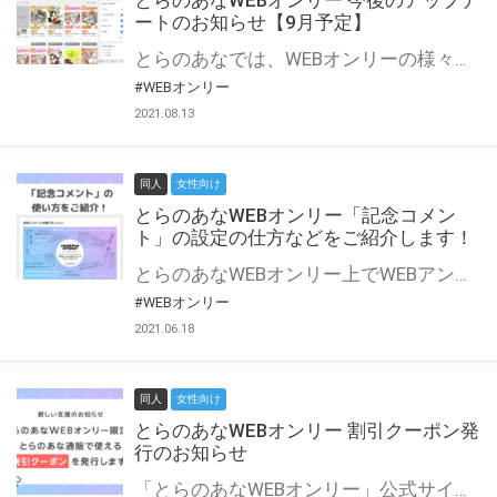
とらのあなWEBオンリー 今後のアップデ
ートのお知らせ【9月予定】
とらのあなでは、WEBオンリーの様々な支援を実施しています。 今回は2021年9月に実装を予定しているアップデート情報についてご紹介いたします。 とらのあなWEBオンリーサイトはこちら
#WEBオンリー
2021.08.13
同人
女性向け
とらのあなWEBオンリー「記念コメン
ト」の設定の仕方などをご紹介します！
とらのあなWEBオンリー上でWEBアンソロジーが作成できる「記念コメント」について、その使い方や作成手順を解説します！ 支援タイプを「サークル参加型」「サークル参加型・マルシェ(イベント会場)機能付き」でお申し込みいただいている主催者様はぜひご活用ください♪ とらのあなWEBオンリーサイトはこちら
#WEBオンリー
2021.06.18
同人
女性向け
とらのあなWEBオンリー 割引クーポン発
行のお知らせ
「とらのあなWEBオンリー」公式サイトでとらのあな通販の「割引クーポン」を配布中！ イベントごとに開催当日限定で使える割引クーポンのシリアルコードを発行します。 とらのあなWEBオンリーのページをチェックして、イベント当日にお得にお買い物を楽しみましょう♪ ※本キャンペーンは予告なく終了する場合がございます。 とらのあなWEBオンリーサイトはこちら