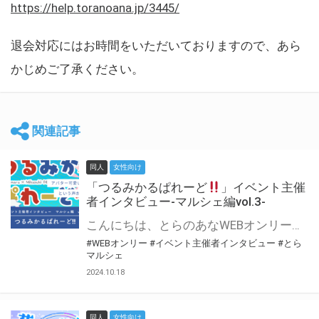
https://help.toranoana.jp/3445/
退会対応にはお時間をいただいておりますので、あら
かじめご了承ください。
関連記事
同人
女性向け
「つるみかるぱれーど
」イベント主催
者インタビュー-マルシェ編vol.3-
こんにちは、とらのあなWEBオンリー運営スタッフです。 新たにお届けする、イベント主催者インタビュー-マルシェ編-は、 とらのあなWEBオンリー「マルシェ」をご利用した主催様に 「マルシェ」を使って開催した感想や心がけをお聞きする企画です。 今回は、WEBオンリー初開催「つるみかるぱれーど
#WEBオンリー
#イベント主催者インタビュー
#とら
マルシェ
2024.10.18
同人
女性向け