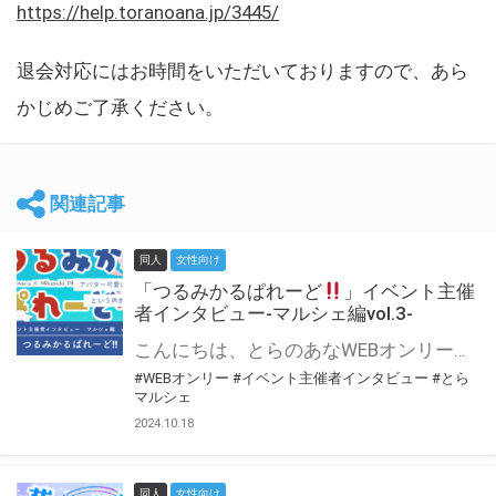
https://help.toranoana.jp/3445/
退会対応にはお時間をいただいておりますので、あら
かじめご了承ください。
関連記事
同人
女性向け
「つるみかるぱれーど
」イベント主催
者インタビュー-マルシェ編vol.3-
こんにちは、とらのあなWEBオンリー運営スタッフです。 新たにお届けする、イベント主催者インタビュー-マルシェ編-は、 とらのあなWEBオンリー「マルシェ」をご利用した主催様に 「マルシェ」を使って開催した感想や心がけをお聞きする企画です。 今回は、WEBオンリー初開催「つるみかるぱれーど
#WEBオンリー
#イベント主催者インタビュー
#とら
マルシェ
2024.10.18
同人
女性向け