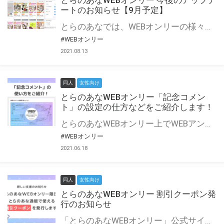
とらのあなWEBオンリー 今後のアップデ
ートのお知らせ【9月予定】
とらのあなでは、WEBオンリーの様々な支援を実施しています。 今回は2021年9月に実装を予定しているアップデート情報についてご紹介いたします。 とらのあなWEBオンリーサイトはこちら
#WEBオンリー
2021.08.13
同人
女性向け
とらのあなWEBオンリー「記念コメン
ト」の設定の仕方などをご紹介します！
とらのあなWEBオンリー上でWEBアンソロジーが作成できる「記念コメント」について、その使い方や作成手順を解説します！ 支援タイプを「サークル参加型」「サークル参加型・マルシェ(イベント会場)機能付き」でお申し込みいただいている主催者様はぜひご活用ください♪ とらのあなWEBオンリーサイトはこちら
#WEBオンリー
2021.06.18
同人
女性向け
とらのあなWEBオンリー 割引クーポン発
行のお知らせ
「とらのあなWEBオンリー」公式サイトでとらのあな通販の「割引クーポン」を配布中！ イベントごとに開催当日限定で使える割引クーポンのシリアルコードを発行します。 とらのあなWEBオンリーのページをチェックして、イベント当日にお得にお買い物を楽しみましょう♪ ※本キャンペーンは予告なく終了する場合がございます。 とらのあなWEBオンリーサイトはこちら