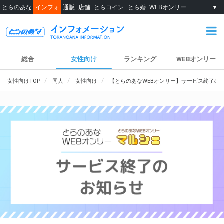
とらのあな
インフォ
通販
店舗
とらコイン
とら婚
WEBオンリー
▼
総合
女性向け
ランキング
WEBオンリー
女性向けTOP
同人
女性向け
【とらのあなWEBオンリー】サービス終了の