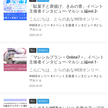
「駄菓子と唐揚げ、きみの青」イベント
主催者インタビュー-マルシェ編vol.2-
こんにちは、とらのあなWEBオンリー運営スタッフです。 新たにお届けする、イベント主催者インタビュー-マルシェ編-は、 とらのあなWEBオンリー「マルシェ」をご利用の主催様に 「マルシェ」を使ってイベントを開催した感想や心がけをお聞きする企画です。 今回は、WEBオンリー初開催「駄菓子と唐揚げ、きみの青」より、 主催のぎこ六屋様にお話を伺いました。 協力：ぎこ六屋様／イベント公式Twitter（@krkgwks） とらのあなWEBオンリー「マルシェ」とは？ WEBオンリーでリアルタイムでコミュニケーションがとれるオンライン会場です。
#WEBオンリー
#イベント主催者インタビュー
#とら
マルシェ
2024.09.27
同人
女性向け
「マレシルプラン – Online7 –」イベント
主催者インタビュー-マルシェ編vol.1-
こんにちは、とらのあなWEBオンリー運営スタッフです。 新たにお届けする、イベント主催者インタビュー-マルシェ編-は、 とらのあなWEBオンリー「マルシェ」をご利用した主催様に 「マルシェ」を使って開催した感想や心がけをお聞きする企画です。 今回は、WEBオンリー開催7回目迎えた「マレシルプラン – Online7 –」より、 主催の玉川うた様にお話を伺いました。 ▼マレシルプランのインタビュー前回記事 「イベント主催者インタビュー vol.6」はこちら 協力：玉川うた様（マレシルプラン実行委員会 代表）／イベント公式Twitter（@mallesil_plan） とらのあなWEBオンリー「マルシェ」とは？ WEBオンリーでリアルタイムでコミュニケーションがとれるオンライン会場です。
#WEBオンリー
#イベント主催者インタビュー
#とら
マルシェ
2024.05.09
同人
女性向け