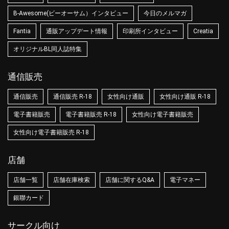
B-Awesome(ビーオーサム）インタビュー
今日のメルマガ
Fantia
通販アップデート情報
印刷所インタビュー
Creatia
オリジナルBL同人誌特集
通信販売
通信販売
通信販売 R-18
女性向け通販
女性向け通販 R-18
電子書籍販売
電子書籍販売 R-18
女性向け電子書籍販売
女性向け電子書籍販売 R-18
店舗
店舗一覧
店舗在庫検索
店舗に関するQ&A
電子マネー
銀聯カード
サークル向け