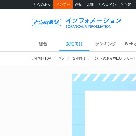
とらのあな
インフォ
通販
店舗
とらコイン
とら婚
総合
女性向け
ランキング
WEB
女性向けTOP
同人
女性向け
【とらのあなWEBオンリー