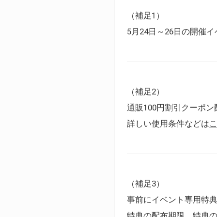
（補足1）
5月24日～26日の開
（補足2）
通販100円割引クーポン
詳しい使用条件などは
（補足3）
事前にイベント専用特
特典の配布期限、特典