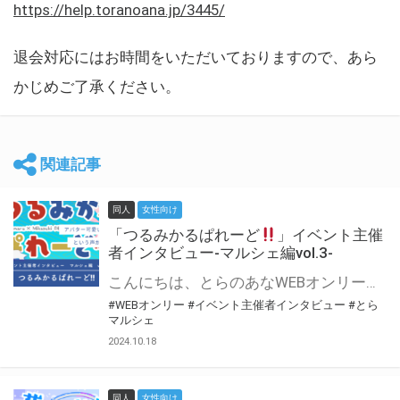
https://help.toranoana.jp/3445/
退会対応にはお時間をいただいておりますので、あら
かじめご了承ください。
関連記事
同人
女性向け
「つるみかるぱれーど
」イベント主催
者インタビュー-マルシェ編vol.3-
こんにちは、とらのあなWEBオンリー運営スタッフです。 新たにお届けする、イベント主催者インタビュー-マルシェ編-は、 とらのあなWEBオンリー「マルシェ」をご利用した主催様に 「マルシェ」を使って開催した感想や心がけをお聞きする企画です。 今回は、WEBオンリー初開催「つるみかるぱれーど
#WEBオンリー
#イベント主催者インタビュー
#とら
マルシェ
2024.10.18
同人
女性向け