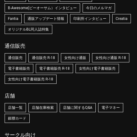
B-Awesome(ビーオーサム）インタビュー
今日のメルマガ
Fantia
通販アップデート情報
印刷所インタビュー
Creatia
オリジナルBL同人誌特集
通信販売
通信販売
通信販売 R-18
女性向け通販
女性向け通販 R-18
電子書籍販売
電子書籍販売 R-18
女性向け電子書籍販売
女性向け電子書籍販売 R-18
店舗
店舗一覧
店舗在庫検索
店舗に関するQ&A
電子マネー
銀聯カード
サークル向け