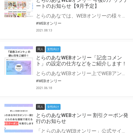
とらのあなWEBオンリー 今後のアップデ
ートのお知らせ【9月予定】
とらのあなでは、WEBオンリーの様々な支援を実施しています。 今回は2021年9月に実装を予定しているアップデート情報についてご紹介いたします。 とらのあなWEBオンリーサイトはこちら
#WEBオンリー
2021.08.13
同人
女性向け
とらのあなWEBオンリー「記念コメン
ト」の設定の仕方などをご紹介します！
とらのあなWEBオンリー上でWEBアンソロジーが作成できる「記念コメント」について、その使い方や作成手順を解説します！ 支援タイプを「サークル参加型」「サークル参加型・マルシェ(イベント会場)機能付き」でお申し込みいただいている主催者様はぜひご活用ください♪ とらのあなWEBオンリーサイトはこちら
#WEBオンリー
2021.06.18
同人
女性向け
とらのあなWEBオンリー 割引クーポン発
行のお知らせ
「とらのあなWEBオンリー」公式サイトでとらのあな通販の「割引クーポン」を配布中！ イベントごとに開催当日限定で使える割引クーポンのシリアルコードを発行します。 とらのあなWEBオンリーのページをチェックして、イベント当日にお得にお買い物を楽しみましょう♪ ※本キャンペーンは予告なく終了する場合がございます。 とらのあなWEBオンリーサイトはこちら