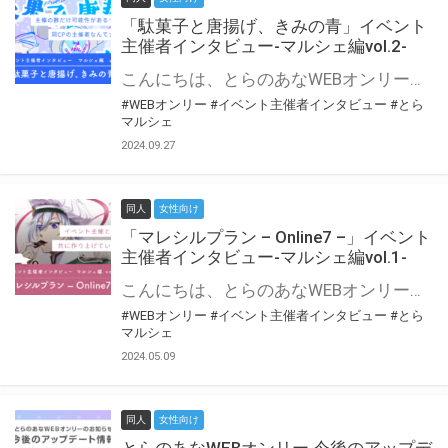
「駄菓子と唐揚げ、きみの青」イベント
主催者インタビュー-マルシェ編vol.2-
こんにちは、とらのあなWEBオンリー運営スタッフです。 新たにお届けする、イベント主催者インタビュー-マルシェ編-は、 とらのあなWEBオンリー「マルシェ」をご利用の主催様に 「マルシェ」を使ってイベントを開催した感想や心がけをお聞きする企画です。 今回は、WEBオンリー初開催「駄菓子と唐揚げ、きみの青」より、 主催のぎこ六屋様にお話を伺いました。 協力：ぎこ六屋様／イベント公式Twitter（@krkgwks） とらのあなWEBオンリー「マルシェ」とは？ WEBオンリーでリアルタイムでコミュニケーションがとれるオンライン会場です。
#WEBオンリー
#イベント主催者インタビュー
#とら
マルシェ
2024.09.27
同人
女性向け
「マレシルプラン – Online7 –」イベント
主催者インタビュー-マルシェ編vol.1-
こんにちは、とらのあなWEBオンリー運営スタッフです。 新たにお届けする、イベント主催者インタビュー-マルシェ編-は、 とらのあなWEBオンリー「マルシェ」をご利用した主催様に 「マルシェ」を使って開催した感想や心がけをお聞きする企画です。 今回は、WEBオンリー開催7回目迎えた「マレシルプラン – Online7 –」より、 主催の玉川うた様にお話を伺いました。 ▼マレシルプランのインタビュー前回記事 「イベント主催者インタビュー vol.6」はこちら 協力：玉川うた様（マレシルプラン実行委員会 代表）／イベント公式Twitter（@mallesil_plan） とらのあなWEBオンリー「マルシェ」とは？ WEBオンリーでリアルタイムでコミュニケーションがとれるオンライン会場です。
#WEBオンリー
#イベント主催者インタビュー
#とら
マルシェ
2024.05.09
同人
女性向け