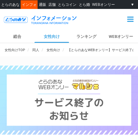
とらのあな
インフォ
通販
店舗
とらコイン
とら婚
WEBオンリー
▼
総合
女性向け
ランキング
WEBオンリー
女性向けTOP
同人
女性向け
【とらのあなWEBオンリー】サービス終了の