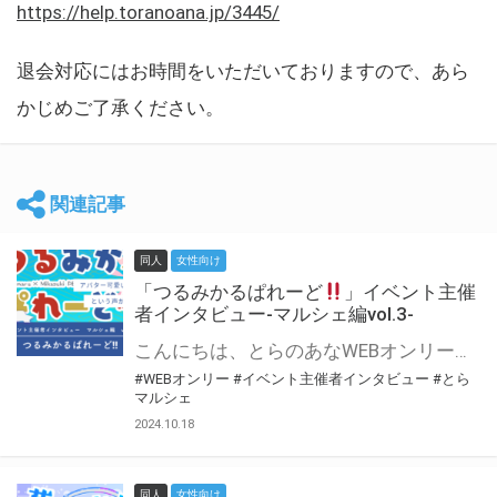
https://help.toranoana.jp/3445/
退会対応にはお時間をいただいておりますので、あら
かじめご了承ください。
関連記事
同人
女性向け
「つるみかるぱれーど
」イベント主催
者インタビュー-マルシェ編vol.3-
こんにちは、とらのあなWEBオンリー運営スタッフです。 新たにお届けする、イベント主催者インタビュー-マルシェ編-は、 とらのあなWEBオンリー「マルシェ」をご利用した主催様に 「マルシェ」を使って開催した感想や心がけをお聞きする企画です。 今回は、WEBオンリー初開催「つるみかるぱれーど
#WEBオンリー
#イベント主催者インタビュー
#とら
マルシェ
2024.10.18
同人
女性向け