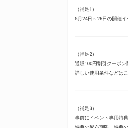
（補足1）
5月24日～26日の開
（補足2）
通販100円割引クーポン
詳しい使用条件などは
（補足3）
事前にイベント専用特
特典の配布期限、特典