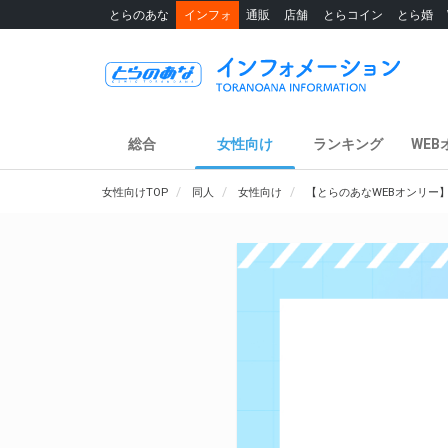
とらのあな
インフォ
通販
店舗
とらコイン
とら婚
総合
女性向け
ランキング
WEB
女性向けTOP
同人
女性向け
【とらのあなWEBオンリー