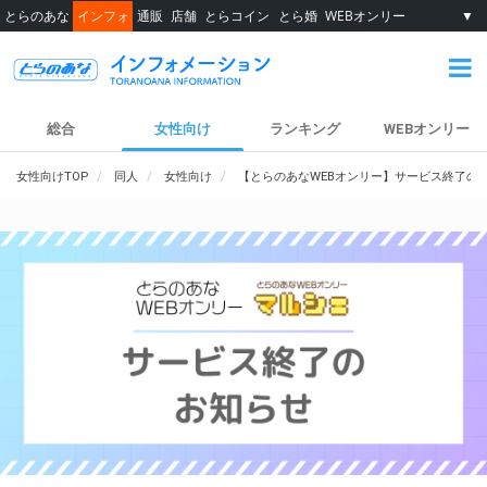
とらのあな
インフォ
通販
店舗
とらコイン
とら婚
WEBオンリー
▼
総合
女性向け
ランキング
WEBオンリー
女性向けTOP
同人
女性向け
【とらのあなWEBオンリー】サービス終了の