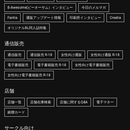
B-Awesome(ビーオーサム）インタビュー
今日のメルマガ
Fantia
通販アップデート情報
印刷所インタビュー
Creatia
オリジナルBL同人誌特集
通信販売
通信販売
通信販売 R-18
女性向け通販
女性向け通販 R-18
電子書籍販売
電子書籍販売 R-18
女性向け電子書籍販売
女性向け電子書籍販売 R-18
店舗
店舗一覧
店舗在庫検索
店舗に関するQ&A
電子マネー
銀聯カード
サークル向け