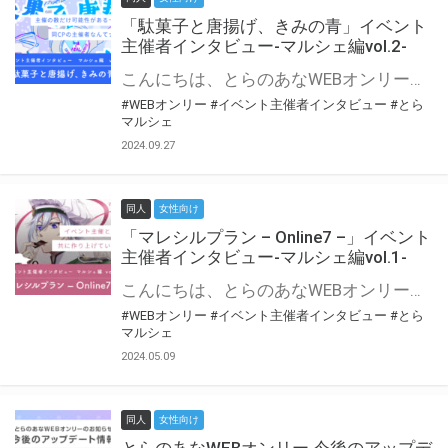
「駄菓子と唐揚げ、きみの青」イベント
主催者インタビュー-マルシェ編vol.2-
こんにちは、とらのあなWEBオンリー運営スタッフです。 新たにお届けする、イベント主催者インタビュー-マルシェ編-は、 とらのあなWEBオンリー「マルシェ」をご利用の主催様に 「マルシェ」を使ってイベントを開催した感想や心がけをお聞きする企画です。 今回は、WEBオンリー初開催「駄菓子と唐揚げ、きみの青」より、 主催のぎこ六屋様にお話を伺いました。 協力：ぎこ六屋様／イベント公式Twitter（@krkgwks） とらのあなWEBオンリー「マルシェ」とは？ WEBオンリーでリアルタイムでコミュニケーションがとれるオンライン会場です。
#WEBオンリー
#イベント主催者インタビュー
#とら
マルシェ
2024.09.27
同人
女性向け
「マレシルプラン – Online7 –」イベント
主催者インタビュー-マルシェ編vol.1-
こんにちは、とらのあなWEBオンリー運営スタッフです。 新たにお届けする、イベント主催者インタビュー-マルシェ編-は、 とらのあなWEBオンリー「マルシェ」をご利用した主催様に 「マルシェ」を使って開催した感想や心がけをお聞きする企画です。 今回は、WEBオンリー開催7回目迎えた「マレシルプラン – Online7 –」より、 主催の玉川うた様にお話を伺いました。 ▼マレシルプランのインタビュー前回記事 「イベント主催者インタビュー vol.6」はこちら 協力：玉川うた様（マレシルプラン実行委員会 代表）／イベント公式Twitter（@mallesil_plan） とらのあなWEBオンリー「マルシェ」とは？ WEBオンリーでリアルタイムでコミュニケーションがとれるオンライン会場です。
#WEBオンリー
#イベント主催者インタビュー
#とら
マルシェ
2024.05.09
同人
女性向け