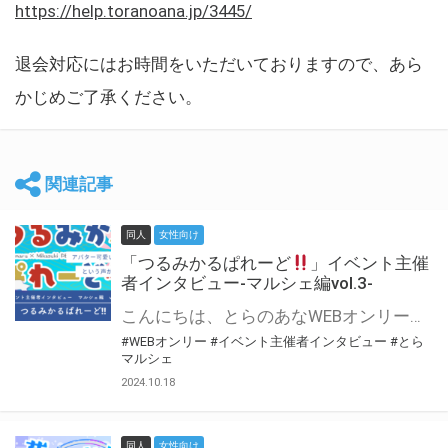
https://help.toranoana.jp/3445/
退会対応にはお時間をいただいておりますので、あら
かじめご了承ください。
関連記事
同人
女性向け
「つるみかるぱれーど
」イベント主催
者インタビュー-マルシェ編vol.3-
こんにちは、とらのあなWEBオンリー運営スタッフです。 新たにお届けする、イベント主催者インタビュー-マルシェ編-は、 とらのあなWEBオンリー「マルシェ」をご利用した主催様に 「マルシェ」を使って開催した感想や心がけをお聞きする企画です。 今回は、WEBオンリー初開催「つるみかるぱれーど
#WEBオンリー
#イベント主催者インタビュー
#とら
マルシェ
2024.10.18
同人
女性向け