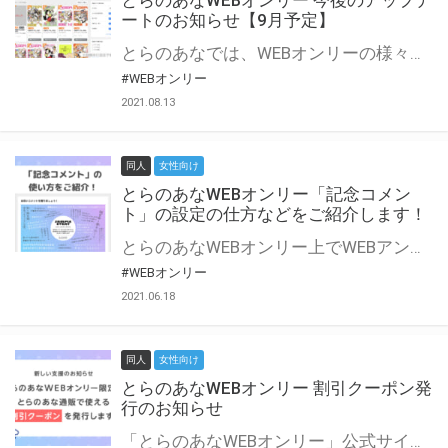
とらのあなWEBオンリー 今後のアップデ
ートのお知らせ【9月予定】
とらのあなでは、WEBオンリーの様々な支援を実施しています。 今回は2021年9月に実装を予定しているアップデート情報についてご紹介いたします。 とらのあなWEBオンリーサイトはこちら
#WEBオンリー
2021.08.13
同人
女性向け
とらのあなWEBオンリー「記念コメン
ト」の設定の仕方などをご紹介します！
とらのあなWEBオンリー上でWEBアンソロジーが作成できる「記念コメント」について、その使い方や作成手順を解説します！ 支援タイプを「サークル参加型」「サークル参加型・マルシェ(イベント会場)機能付き」でお申し込みいただいている主催者様はぜひご活用ください♪ とらのあなWEBオンリーサイトはこちら
#WEBオンリー
2021.06.18
同人
女性向け
とらのあなWEBオンリー 割引クーポン発
行のお知らせ
「とらのあなWEBオンリー」公式サイトでとらのあな通販の「割引クーポン」を配布中！ イベントごとに開催当日限定で使える割引クーポンのシリアルコードを発行します。 とらのあなWEBオンリーのページをチェックして、イベント当日にお得にお買い物を楽しみましょう♪ ※本キャンペーンは予告なく終了する場合がございます。 とらのあなWEBオンリーサイトはこちら