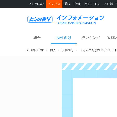
とらのあな
インフォ
通販
店舗
とらコイン
とら婚
総合
女性向け
ランキング
WEB
女性向けTOP
同人
女性向け
【とらのあなWEBオンリー