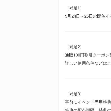
（補足1）
5月24日～26日の開
（補足2）
通販100円割引クーポン
詳しい使用条件などは
（補足3）
事前にイベント専用特
特典の配布期限、特典