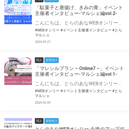
「駄菓子と唐揚げ、きみの青」イベント
主催者インタビュー-マルシェ編vol.2-
こんにちは、とらのあなWEBオンリー運営スタッフです。 新たにお届けする、イベント主催者インタビュー-マルシェ編-は、 とらのあなWEBオンリー「マルシェ」をご利用の主催様に 「マルシェ」を使ってイベントを開催した感想や心がけをお聞きする企画です。 今回は、WEBオンリー初開催「駄菓子と唐揚げ、きみの青」より、 主催のぎこ六屋様にお話を伺いました。 協力：ぎこ六屋様／イベント公式Twitter（@krkgwks） とらのあなWEBオンリー「マルシェ」とは？ WEBオンリーでリアルタイムでコミュニケーションがとれるオンライン会場です。
#WEBオンリー
#イベント主催者インタビュー
#とら
マルシェ
2024.09.27
同人
女性向け
「マレシルプラン – Online7 –」イベント
主催者インタビュー-マルシェ編vol.1-
こんにちは、とらのあなWEBオンリー運営スタッフです。 新たにお届けする、イベント主催者インタビュー-マルシェ編-は、 とらのあなWEBオンリー「マルシェ」をご利用した主催様に 「マルシェ」を使って開催した感想や心がけをお聞きする企画です。 今回は、WEBオンリー開催7回目迎えた「マレシルプラン – Online7 –」より、 主催の玉川うた様にお話を伺いました。 ▼マレシルプランのインタビュー前回記事 「イベント主催者インタビュー vol.6」はこちら 協力：玉川うた様（マレシルプラン実行委員会 代表）／イベント公式Twitter（@mallesil_plan） とらのあなWEBオンリー「マルシェ」とは？ WEBオンリーでリアルタイムでコミュニケーションがとれるオンライン会場です。
#WEBオンリー
#イベント主催者インタビュー
#とら
マルシェ
2024.05.09
同人
女性向け