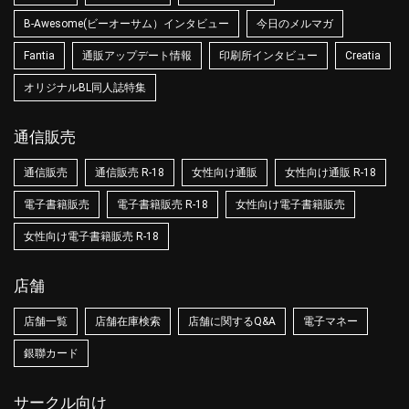
B-Awesome(ビーオーサム）インタビュー
今日のメルマガ
Fantia
通販アップデート情報
印刷所インタビュー
Creatia
オリジナルBL同人誌特集
通信販売
通信販売
通信販売 R-18
女性向け通販
女性向け通販 R-18
電子書籍販売
電子書籍販売 R-18
女性向け電子書籍販売
女性向け電子書籍販売 R-18
店舗
店舗一覧
店舗在庫検索
店舗に関するQ&A
電子マネー
銀聯カード
サークル向け