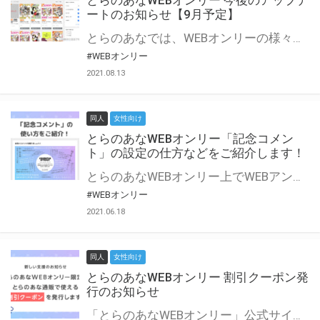
とらのあなWEBオンリー 今後のアップデ
ートのお知らせ【9月予定】
とらのあなでは、WEBオンリーの様々な支援を実施しています。 今回は2021年9月に実装を予定しているアップデート情報についてご紹介いたします。 とらのあなWEBオンリーサイトはこちら
#WEBオンリー
2021.08.13
同人
女性向け
とらのあなWEBオンリー「記念コメン
ト」の設定の仕方などをご紹介します！
とらのあなWEBオンリー上でWEBアンソロジーが作成できる「記念コメント」について、その使い方や作成手順を解説します！ 支援タイプを「サークル参加型」「サークル参加型・マルシェ(イベント会場)機能付き」でお申し込みいただいている主催者様はぜひご活用ください♪ とらのあなWEBオンリーサイトはこちら
#WEBオンリー
2021.06.18
同人
女性向け
とらのあなWEBオンリー 割引クーポン発
行のお知らせ
「とらのあなWEBオンリー」公式サイトでとらのあな通販の「割引クーポン」を配布中！ イベントごとに開催当日限定で使える割引クーポンのシリアルコードを発行します。 とらのあなWEBオンリーのページをチェックして、イベント当日にお得にお買い物を楽しみましょう♪ ※本キャンペーンは予告なく終了する場合がございます。 とらのあなWEBオンリーサイトはこちら