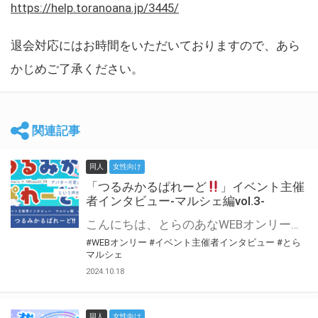
https://help.toranoana.jp/3445/
退会対応にはお時間をいただいておりますので、あら
かじめご了承ください。
関連記事
同人
女性向け
「つるみかるぱれーど
」イベント主催
者インタビュー-マルシェ編vol.3-
こんにちは、とらのあなWEBオンリー運営スタッフです。 新たにお届けする、イベント主催者インタビュー-マルシェ編-は、 とらのあなWEBオンリー「マルシェ」をご利用した主催様に 「マルシェ」を使って開催した感想や心がけをお聞きする企画です。 今回は、WEBオンリー初開催「つるみかるぱれーど
#WEBオンリー
#イベント主催者インタビュー
#とら
マルシェ
2024.10.18
同人
女性向け