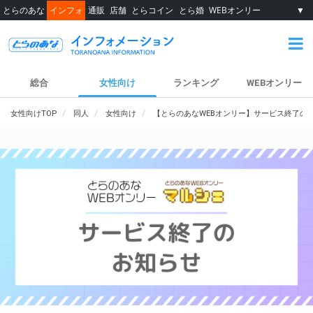
とらのあな
インフォ
通販
店舗
とらコイン
とら婚
WEBオンリー
▼
総合
女性向け
ランキング
WEBオンリー
女性向けTOP
同人
女性向け
【とらのあなWEBオンリー】サービス終了の