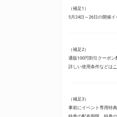
（補足1）
5月24日～26日の開
（補足2）
通販100円割引クーポン
詳しい使用条件などは
（補足3）
事前にイベント専用特
特典の配布期限、特典