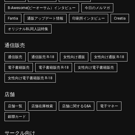
B-Awesome(ビーオーサム）インタビュー
今日のメルマガ
Fantia
通販アップデート情報
印刷所インタビュー
Creatia
オリジナルBL同人誌特集
通信販売
通信販売
通信販売 R-18
女性向け通販
女性向け通販 R-18
電子書籍販売
電子書籍販売 R-18
女性向け電子書籍販売
女性向け電子書籍販売 R-18
店舗
店舗一覧
店舗在庫検索
店舗に関するQ&A
電子マネー
銀聯カード
サークル向け