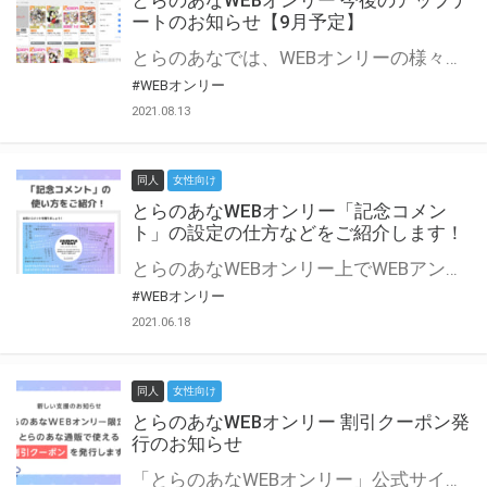
とらのあなWEBオンリー 今後のアップデ
ートのお知らせ【9月予定】
とらのあなでは、WEBオンリーの様々な支援を実施しています。 今回は2021年9月に実装を予定しているアップデート情報についてご紹介いたします。 とらのあなWEBオンリーサイトはこちら
#WEBオンリー
2021.08.13
同人
女性向け
とらのあなWEBオンリー「記念コメン
ト」の設定の仕方などをご紹介します！
とらのあなWEBオンリー上でWEBアンソロジーが作成できる「記念コメント」について、その使い方や作成手順を解説します！ 支援タイプを「サークル参加型」「サークル参加型・マルシェ(イベント会場)機能付き」でお申し込みいただいている主催者様はぜひご活用ください♪ とらのあなWEBオンリーサイトはこちら
#WEBオンリー
2021.06.18
同人
女性向け
とらのあなWEBオンリー 割引クーポン発
行のお知らせ
「とらのあなWEBオンリー」公式サイトでとらのあな通販の「割引クーポン」を配布中！ イベントごとに開催当日限定で使える割引クーポンのシリアルコードを発行します。 とらのあなWEBオンリーのページをチェックして、イベント当日にお得にお買い物を楽しみましょう♪ ※本キャンペーンは予告なく終了する場合がございます。 とらのあなWEBオンリーサイトはこちら