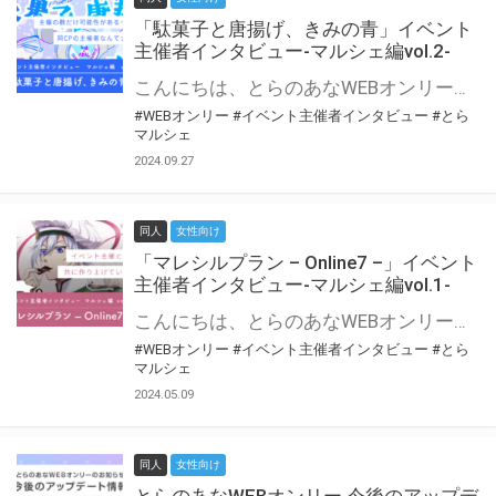
「駄菓子と唐揚げ、きみの青」イベント
主催者インタビュー-マルシェ編vol.2-
こんにちは、とらのあなWEBオンリー運営スタッフです。 新たにお届けする、イベント主催者インタビュー-マルシェ編-は、 とらのあなWEBオンリー「マルシェ」をご利用の主催様に 「マルシェ」を使ってイベントを開催した感想や心がけをお聞きする企画です。 今回は、WEBオンリー初開催「駄菓子と唐揚げ、きみの青」より、 主催のぎこ六屋様にお話を伺いました。 協力：ぎこ六屋様／イベント公式Twitter（@krkgwks） とらのあなWEBオンリー「マルシェ」とは？ WEBオンリーでリアルタイムでコミュニケーションがとれるオンライン会場です。
#WEBオンリー
#イベント主催者インタビュー
#とら
マルシェ
2024.09.27
同人
女性向け
「マレシルプラン – Online7 –」イベント
主催者インタビュー-マルシェ編vol.1-
こんにちは、とらのあなWEBオンリー運営スタッフです。 新たにお届けする、イベント主催者インタビュー-マルシェ編-は、 とらのあなWEBオンリー「マルシェ」をご利用した主催様に 「マルシェ」を使って開催した感想や心がけをお聞きする企画です。 今回は、WEBオンリー開催7回目迎えた「マレシルプラン – Online7 –」より、 主催の玉川うた様にお話を伺いました。 ▼マレシルプランのインタビュー前回記事 「イベント主催者インタビュー vol.6」はこちら 協力：玉川うた様（マレシルプラン実行委員会 代表）／イベント公式Twitter（@mallesil_plan） とらのあなWEBオンリー「マルシェ」とは？ WEBオンリーでリアルタイムでコミュニケーションがとれるオンライン会場です。
#WEBオンリー
#イベント主催者インタビュー
#とら
マルシェ
2024.05.09
同人
女性向け