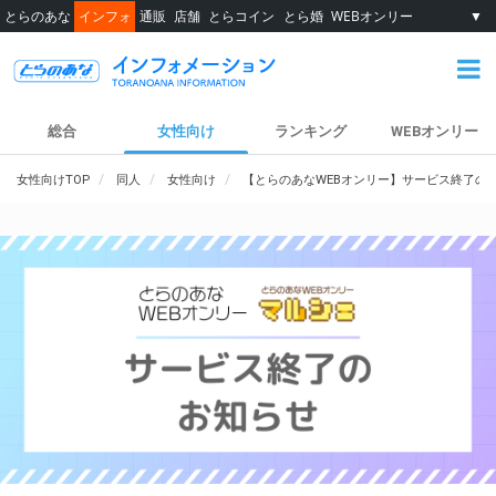
とらのあな
インフォ
通販
店舗
とらコイン
とら婚
WEBオンリー
▼
総合
女性向け
ランキング
WEBオンリー
女性向けTOP
同人
女性向け
【とらのあなWEBオンリー】サービス終了の