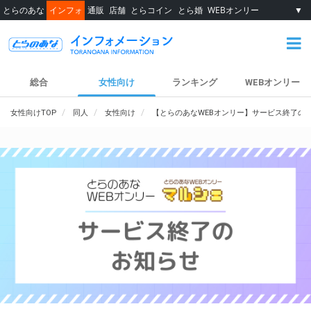
とらのあな
インフォ
通販
店舗
とらコイン
とら婚
WEBオンリー
▼
総合
女性向け
ランキング
WEBオンリー
女性向けTOP
同人
女性向け
【とらのあなWEBオンリー】サービス終了の