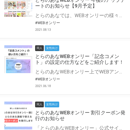
とらのあなWEBオンリー 今後のアップデ
ートのお知らせ【9月予定】
とらのあなでは、WEBオンリーの様々な支援を実施しています。 今回は2021年9月に実装を予定しているアップデート情報についてご紹介いたします。 とらのあなWEBオンリーサイトはこちら
#WEBオンリー
2021.08.13
同人
女性向け
とらのあなWEBオンリー「記念コメン
ト」の設定の仕方などをご紹介します！
とらのあなWEBオンリー上でWEBアンソロジーが作成できる「記念コメント」について、その使い方や作成手順を解説します！ 支援タイプを「サークル参加型」「サークル参加型・マルシェ(イベント会場)機能付き」でお申し込みいただいている主催者様はぜひご活用ください♪ とらのあなWEBオンリーサイトはこちら
#WEBオンリー
2021.06.18
同人
女性向け
とらのあなWEBオンリー 割引クーポン発
行のお知らせ
「とらのあなWEBオンリー」公式サイトでとらのあな通販の「割引クーポン」を配布中！ イベントごとに開催当日限定で使える割引クーポンのシリアルコードを発行します。 とらのあなWEBオンリーのページをチェックして、イベント当日にお得にお買い物を楽しみましょう♪ ※本キャンペーンは予告なく終了する場合がございます。 とらのあなWEBオンリーサイトはこちら