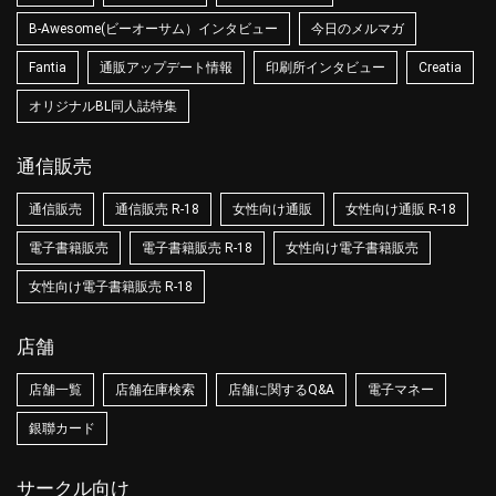
B-Awesome(ビーオーサム）インタビュー
今日のメルマガ
Fantia
通販アップデート情報
印刷所インタビュー
Creatia
オリジナルBL同人誌特集
通信販売
通信販売
通信販売 R-18
女性向け通販
女性向け通販 R-18
電子書籍販売
電子書籍販売 R-18
女性向け電子書籍販売
女性向け電子書籍販売 R-18
店舗
店舗一覧
店舗在庫検索
店舗に関するQ&A
電子マネー
銀聯カード
サークル向け