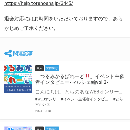
https://help.toranoana.jp/3445/
退会対応にはお時間をいただいておりますので、あら
かじめご了承ください。
関連記事
同人
女性向け
「つるみかるぱれーど
」イベント主催
者インタビュー-マルシェ編vol.3-
こんにちは、とらのあなWEBオンリー運営スタッフです。 新たにお届けする、イベント主催者インタビュー-マルシェ編-は、 とらのあなWEBオンリー「マルシェ」をご利用した主催様に 「マルシェ」を使って開催した感想や心がけをお聞きする企画です。 今回は、WEBオンリー初開催「つるみかるぱれーど
#WEBオンリー
#イベント主催者インタビュー
#とら
マルシェ
2024.10.18
同人
女性向け