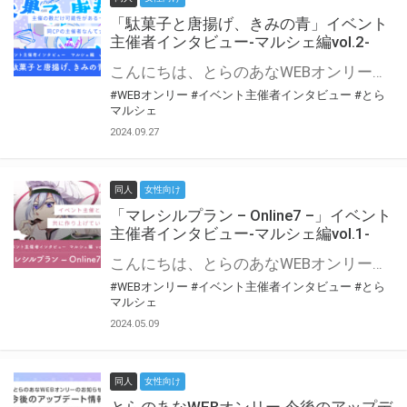
「駄菓子と唐揚げ、きみの青」イベント
主催者インタビュー-マルシェ編vol.2-
こんにちは、とらのあなWEBオンリー運営スタッフです。 新たにお届けする、イベント主催者インタビュー-マルシェ編-は、 とらのあなWEBオンリー「マルシェ」をご利用の主催様に 「マルシェ」を使ってイベントを開催した感想や心がけをお聞きする企画です。 今回は、WEBオンリー初開催「駄菓子と唐揚げ、きみの青」より、 主催のぎこ六屋様にお話を伺いました。 協力：ぎこ六屋様／イベント公式Twitter（@krkgwks） とらのあなWEBオンリー「マルシェ」とは？ WEBオンリーでリアルタイムでコミュニケーションがとれるオンライン会場です。
#WEBオンリー
#イベント主催者インタビュー
#とら
マルシェ
2024.09.27
同人
女性向け
「マレシルプラン – Online7 –」イベント
主催者インタビュー-マルシェ編vol.1-
こんにちは、とらのあなWEBオンリー運営スタッフです。 新たにお届けする、イベント主催者インタビュー-マルシェ編-は、 とらのあなWEBオンリー「マルシェ」をご利用した主催様に 「マルシェ」を使って開催した感想や心がけをお聞きする企画です。 今回は、WEBオンリー開催7回目迎えた「マレシルプラン – Online7 –」より、 主催の玉川うた様にお話を伺いました。 ▼マレシルプランのインタビュー前回記事 「イベント主催者インタビュー vol.6」はこちら 協力：玉川うた様（マレシルプラン実行委員会 代表）／イベント公式Twitter（@mallesil_plan） とらのあなWEBオンリー「マルシェ」とは？ WEBオンリーでリアルタイムでコミュニケーションがとれるオンライン会場です。
#WEBオンリー
#イベント主催者インタビュー
#とら
マルシェ
2024.05.09
同人
女性向け