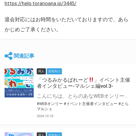
https://help.toranoana.jp/3445/
退会対応にはお時間をいただいておりますので、あら
かじめご了承ください。
関連記事
同人
女性向け
「つるみかるぱれーど
」イベント主催
者インタビュー-マルシェ編vol.3-
こんにちは、とらのあなWEBオンリー運営スタッフです。 新たにお届けする、イベント主催者インタビュー-マルシェ編-は、 とらのあなWEBオンリー「マルシェ」をご利用した主催様に 「マルシェ」を使って開催した感想や心がけをお聞きする企画です。 今回は、WEBオンリー初開催「つるみかるぱれーど
#WEBオンリー
#イベント主催者インタビュー
#とら
マルシェ
2024.10.18
同人
女性向け