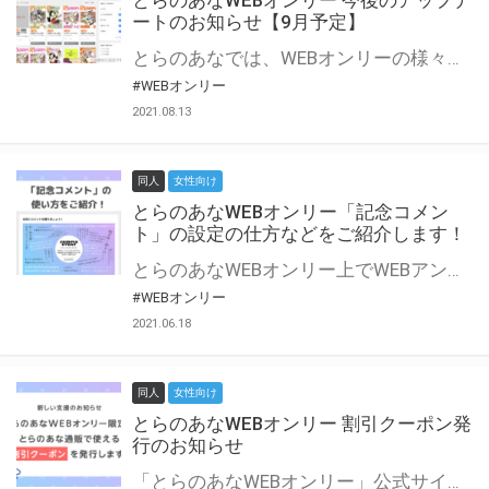
とらのあなWEBオンリー 今後のアップデ
ートのお知らせ【9月予定】
とらのあなでは、WEBオンリーの様々な支援を実施しています。 今回は2021年9月に実装を予定しているアップデート情報についてご紹介いたします。 とらのあなWEBオンリーサイトはこちら
#WEBオンリー
2021.08.13
同人
女性向け
とらのあなWEBオンリー「記念コメン
ト」の設定の仕方などをご紹介します！
とらのあなWEBオンリー上でWEBアンソロジーが作成できる「記念コメント」について、その使い方や作成手順を解説します！ 支援タイプを「サークル参加型」「サークル参加型・マルシェ(イベント会場)機能付き」でお申し込みいただいている主催者様はぜひご活用ください♪ とらのあなWEBオンリーサイトはこちら
#WEBオンリー
2021.06.18
同人
女性向け
とらのあなWEBオンリー 割引クーポン発
行のお知らせ
「とらのあなWEBオンリー」公式サイトでとらのあな通販の「割引クーポン」を配布中！ イベントごとに開催当日限定で使える割引クーポンのシリアルコードを発行します。 とらのあなWEBオンリーのページをチェックして、イベント当日にお得にお買い物を楽しみましょう♪ ※本キャンペーンは予告なく終了する場合がございます。 とらのあなWEBオンリーサイトはこちら