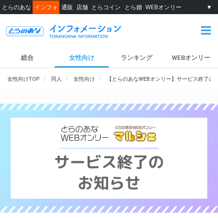
とらのあな
インフォ
通販
店舗
とらコイン
とら婚
WEBオンリー
▼
総合
女性向け
ランキング
WEBオンリー
女性向けTOP
同人
女性向け
【とらのあなWEBオンリー】サービス終了の