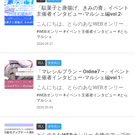
「駄菓子と唐揚げ、きみの青」イベント
主催者インタビュー-マルシェ編vol.2-
こんにちは、とらのあなWEBオンリー運営スタッフです。 新たにお届けする、イベント主催者インタビュー-マルシェ編-は、 とらのあなWEBオンリー「マルシェ」をご利用の主催様に 「マルシェ」を使ってイベントを開催した感想や心がけをお聞きする企画です。 今回は、WEBオンリー初開催「駄菓子と唐揚げ、きみの青」より、 主催のぎこ六屋様にお話を伺いました。 協力：ぎこ六屋様／イベント公式Twitter（@krkgwks） とらのあなWEBオンリー「マルシェ」とは？ WEBオンリーでリアルタイムでコミュニケーションがとれるオンライン会場です。
#WEBオンリー
#イベント主催者インタビュー
#とら
マルシェ
2024.09.27
同人
女性向け
「マレシルプラン – Online7 –」イベント
主催者インタビュー-マルシェ編vol.1-
こんにちは、とらのあなWEBオンリー運営スタッフです。 新たにお届けする、イベント主催者インタビュー-マルシェ編-は、 とらのあなWEBオンリー「マルシェ」をご利用した主催様に 「マルシェ」を使って開催した感想や心がけをお聞きする企画です。 今回は、WEBオンリー開催7回目迎えた「マレシルプラン – Online7 –」より、 主催の玉川うた様にお話を伺いました。 ▼マレシルプランのインタビュー前回記事 「イベント主催者インタビュー vol.6」はこちら 協力：玉川うた様（マレシルプラン実行委員会 代表）／イベント公式Twitter（@mallesil_plan） とらのあなWEBオンリー「マルシェ」とは？ WEBオンリーでリアルタイムでコミュニケーションがとれるオンライン会場です。
#WEBオンリー
#イベント主催者インタビュー
#とら
マルシェ
2024.05.09
同人
女性向け