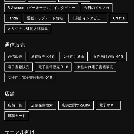
B-Awesome(ビーオーサム）インタビュー
今日のメルマガ
Fantia
通販アップデート情報
印刷所インタビュー
Creatia
オリジナルBL同人誌特集
通信販売
通信販売
通信販売 R-18
女性向け通販
女性向け通販 R-18
電子書籍販売
電子書籍販売 R-18
女性向け電子書籍販売
女性向け電子書籍販売 R-18
店舗
店舗一覧
店舗在庫検索
店舗に関するQ&A
電子マネー
銀聯カード
サークル向け