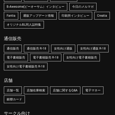
B-Awesome(ビーオーサム）インタビュー
今日のメルマガ
Fantia
通販アップデート情報
印刷所インタビュー
Creatia
オリジナルBL同人誌特集
通信販売
通信販売
通信販売 R-18
女性向け通販
女性向け通販 R-18
電子書籍販売
電子書籍販売 R-18
女性向け電子書籍販売
女性向け電子書籍販売 R-18
店舗
店舗一覧
店舗在庫検索
店舗に関するQ&A
電子マネー
銀聯カード
サークル向け