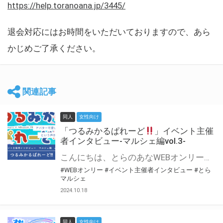
https://help.toranoana.jp/3445/
退会対応にはお時間をいただいておりますので、あら
かじめご了承ください。
関連記事
同人
女性向け
「つるみかるぱれーど
」イベント主催
者インタビュー-マルシェ編vol.3-
こんにちは、とらのあなWEBオンリー運営スタッフです。 新たにお届けする、イベント主催者インタビュー-マルシェ編-は、 とらのあなWEBオンリー「マルシェ」をご利用した主催様に 「マルシェ」を使って開催した感想や心がけをお聞きする企画です。 今回は、WEBオンリー初開催「つるみかるぱれーど
#WEBオンリー
#イベント主催者インタビュー
#とら
マルシェ
2024.10.18
同人
女性向け