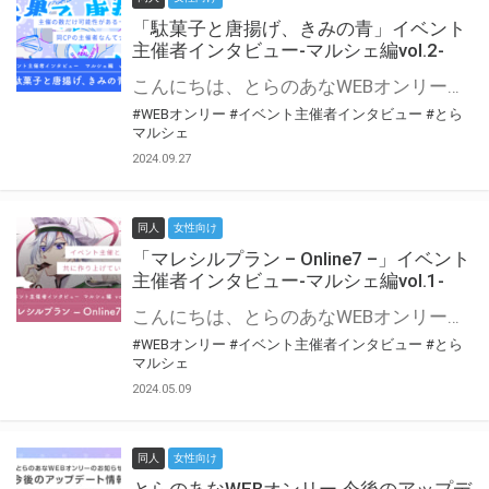
「駄菓子と唐揚げ、きみの青」イベント
主催者インタビュー-マルシェ編vol.2-
こんにちは、とらのあなWEBオンリー運営スタッフです。 新たにお届けする、イベント主催者インタビュー-マルシェ編-は、 とらのあなWEBオンリー「マルシェ」をご利用の主催様に 「マルシェ」を使ってイベントを開催した感想や心がけをお聞きする企画です。 今回は、WEBオンリー初開催「駄菓子と唐揚げ、きみの青」より、 主催のぎこ六屋様にお話を伺いました。 協力：ぎこ六屋様／イベント公式Twitter（@krkgwks） とらのあなWEBオンリー「マルシェ」とは？ WEBオンリーでリアルタイムでコミュニケーションがとれるオンライン会場です。
#WEBオンリー
#イベント主催者インタビュー
#とら
マルシェ
2024.09.27
同人
女性向け
「マレシルプラン – Online7 –」イベント
主催者インタビュー-マルシェ編vol.1-
こんにちは、とらのあなWEBオンリー運営スタッフです。 新たにお届けする、イベント主催者インタビュー-マルシェ編-は、 とらのあなWEBオンリー「マルシェ」をご利用した主催様に 「マルシェ」を使って開催した感想や心がけをお聞きする企画です。 今回は、WEBオンリー開催7回目迎えた「マレシルプラン – Online7 –」より、 主催の玉川うた様にお話を伺いました。 ▼マレシルプランのインタビュー前回記事 「イベント主催者インタビュー vol.6」はこちら 協力：玉川うた様（マレシルプラン実行委員会 代表）／イベント公式Twitter（@mallesil_plan） とらのあなWEBオンリー「マルシェ」とは？ WEBオンリーでリアルタイムでコミュニケーションがとれるオンライン会場です。
#WEBオンリー
#イベント主催者インタビュー
#とら
マルシェ
2024.05.09
同人
女性向け