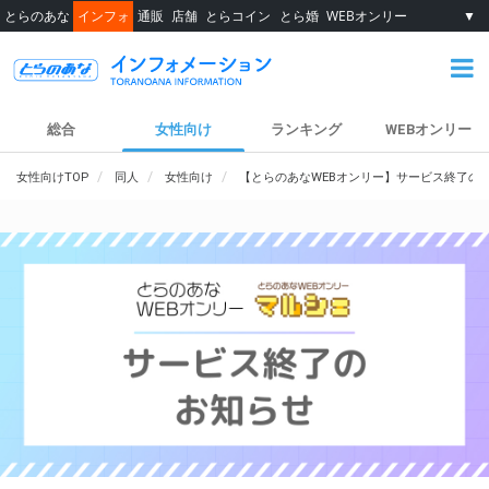
とらのあな
インフォ
通販
店舗
とらコイン
とら婚
WEBオンリー
▼
総合
女性向け
ランキング
WEBオンリー
女性向けTOP
同人
女性向け
【とらのあなWEBオンリー】サービス終了の