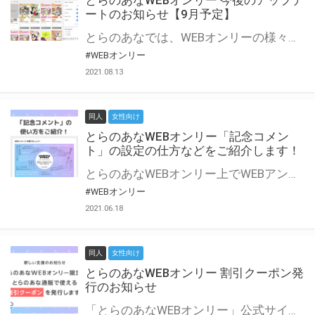
とらのあなWEBオンリー 今後のアップデ
ートのお知らせ【9月予定】
とらのあなでは、WEBオンリーの様々な支援を実施しています。 今回は2021年9月に実装を予定しているアップデート情報についてご紹介いたします。 とらのあなWEBオンリーサイトはこちら
#WEBオンリー
2021.08.13
同人
女性向け
とらのあなWEBオンリー「記念コメン
ト」の設定の仕方などをご紹介します！
とらのあなWEBオンリー上でWEBアンソロジーが作成できる「記念コメント」について、その使い方や作成手順を解説します！ 支援タイプを「サークル参加型」「サークル参加型・マルシェ(イベント会場)機能付き」でお申し込みいただいている主催者様はぜひご活用ください♪ とらのあなWEBオンリーサイトはこちら
#WEBオンリー
2021.06.18
同人
女性向け
とらのあなWEBオンリー 割引クーポン発
行のお知らせ
「とらのあなWEBオンリー」公式サイトでとらのあな通販の「割引クーポン」を配布中！ イベントごとに開催当日限定で使える割引クーポンのシリアルコードを発行します。 とらのあなWEBオンリーのページをチェックして、イベント当日にお得にお買い物を楽しみましょう♪ ※本キャンペーンは予告なく終了する場合がございます。 とらのあなWEBオンリーサイトはこちら