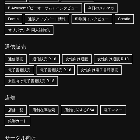
B-Awesome(ビーオーサム）インタビュー
今日のメルマガ
Fantia
通販アップデート情報
印刷所インタビュー
Creatia
オリジナルBL同人誌特集
通信販売
通信販売
通信販売 R-18
女性向け通販
女性向け通販 R-18
電子書籍販売
電子書籍販売 R-18
女性向け電子書籍販売
女性向け電子書籍販売 R-18
店舗
店舗一覧
店舗在庫検索
店舗に関するQ&A
電子マネー
銀聯カード
サークル向け