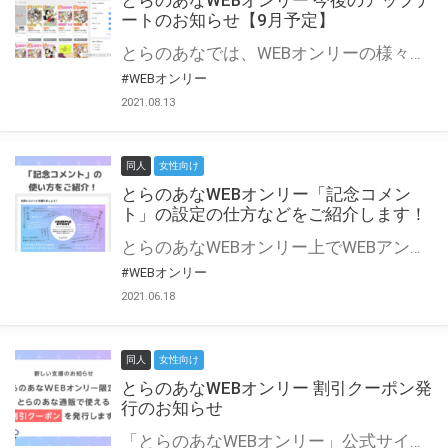
とらのあなWEBオンリー 今後のアップデ
ートのお知らせ【9月予定】
とらのあなでは、WEBオンリーの様々な支援を実施しています。 今回は2021年9月に実装を予定しているアップデート情報についてご紹介いたします。 とらのあなWEBオンリーサイトはこちら
#WEBオンリー
2021.08.13
同人
女性向け
とらのあなWEBオンリー「記念コメン
ト」の設定の仕方などをご紹介します！
とらのあなWEBオンリー上でWEBアンソロジーが作成できる「記念コメント」について、その使い方や作成手順を解説します！ 支援タイプを「サークル参加型」「サークル参加型・マルシェ(イベント会場)機能付き」でお申し込みいただいている主催者様はぜひご活用ください♪ とらのあなWEBオンリーサイトはこちら
#WEBオンリー
2021.06.18
同人
女性向け
とらのあなWEBオンリー 割引クーポン発
行のお知らせ
「とらのあなWEBオンリー」公式サイトでとらのあな通販の「割引クーポン」を配布中！ イベントごとに開催当日限定で使える割引クーポンのシリアルコードを発行します。 とらのあなWEBオンリーのページをチェックして、イベント当日にお得にお買い物を楽しみましょう♪ ※本キャンペーンは予告なく終了する場合がございます。 とらのあなWEBオンリーサイトはこちら