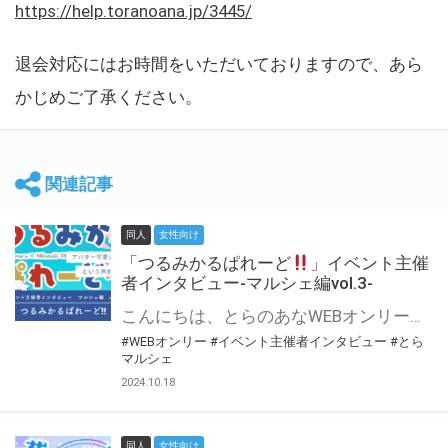
https://help.toranoana.jp/3445/
退会対応にはお時間をいただいておりますので、あら
かじめご了承ください。
関連記事
同人
女性向け
「つるみかるぱれーど
」イベント主催
者インタビュー-マルシェ編vol.3-
こんにちは、とらのあなWEBオンリー運営スタッフです。 新たにお届けする、イベント主催者インタビュー-マルシェ編-は、 とらのあなWEBオンリー「マルシェ」をご利用した主催様に 「マルシェ」を使って開催した感想や心がけをお聞きする企画です。 今回は、WEBオンリー初開催「つるみかるぱれーど
#WEBオンリー
#イベント主催者インタビュー
#とら
マルシェ
2024.10.18
同人
女性向け