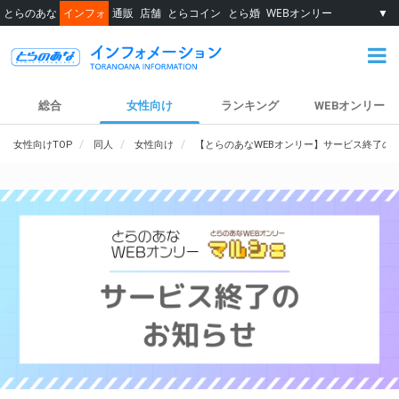
とらのあな
インフォ
通販
店舗
とらコイン
とら婚
WEBオンリー
▼
総合
女性向け
ランキング
WEBオンリー
女性向けTOP
同人
女性向け
【とらのあなWEBオンリー】サービス終了の