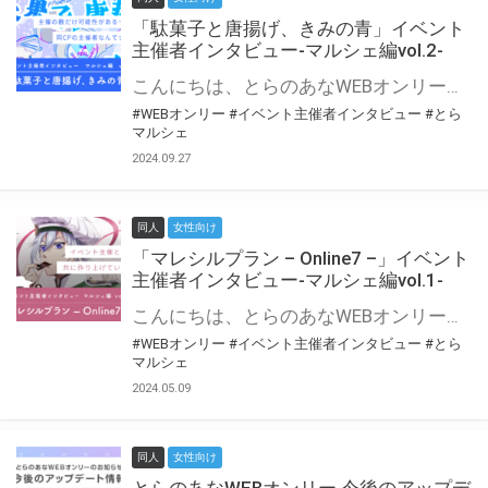
「駄菓子と唐揚げ、きみの青」イベント
主催者インタビュー-マルシェ編vol.2-
こんにちは、とらのあなWEBオンリー運営スタッフです。 新たにお届けする、イベント主催者インタビュー-マルシェ編-は、 とらのあなWEBオンリー「マルシェ」をご利用の主催様に 「マルシェ」を使ってイベントを開催した感想や心がけをお聞きする企画です。 今回は、WEBオンリー初開催「駄菓子と唐揚げ、きみの青」より、 主催のぎこ六屋様にお話を伺いました。 協力：ぎこ六屋様／イベント公式Twitter（@krkgwks） とらのあなWEBオンリー「マルシェ」とは？ WEBオンリーでリアルタイムでコミュニケーションがとれるオンライン会場です。
#WEBオンリー
#イベント主催者インタビュー
#とら
マルシェ
2024.09.27
同人
女性向け
「マレシルプラン – Online7 –」イベント
主催者インタビュー-マルシェ編vol.1-
こんにちは、とらのあなWEBオンリー運営スタッフです。 新たにお届けする、イベント主催者インタビュー-マルシェ編-は、 とらのあなWEBオンリー「マルシェ」をご利用した主催様に 「マルシェ」を使って開催した感想や心がけをお聞きする企画です。 今回は、WEBオンリー開催7回目迎えた「マレシルプラン – Online7 –」より、 主催の玉川うた様にお話を伺いました。 ▼マレシルプランのインタビュー前回記事 「イベント主催者インタビュー vol.6」はこちら 協力：玉川うた様（マレシルプラン実行委員会 代表）／イベント公式Twitter（@mallesil_plan） とらのあなWEBオンリー「マルシェ」とは？ WEBオンリーでリアルタイムでコミュニケーションがとれるオンライン会場です。
#WEBオンリー
#イベント主催者インタビュー
#とら
マルシェ
2024.05.09
同人
女性向け