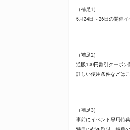
（補足1）
5月24日～26日の開
（補足2）
通販100円割引クーポン
詳しい使用条件などは
（補足3）
事前にイベント専用特
特典の配布期限、特典