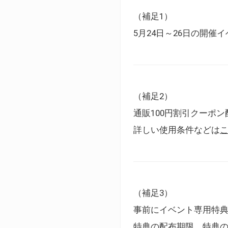
（補足1）
5月24日～26日の開
（補足2）
通販100円割引クーポン
詳しい使用条件などは
（補足3）
事前にイベント専用特
特典の配布期限、特典