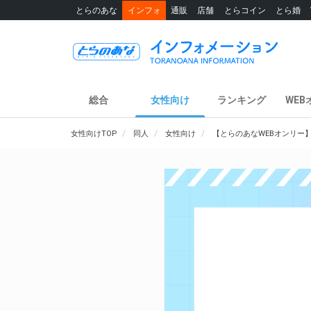
とらのあな
インフォ
通販
店舗
とらコイン
とら婚
総合
女性向け
ランキング
WEB
女性向けTOP
同人
女性向け
【とらのあなWEBオンリー