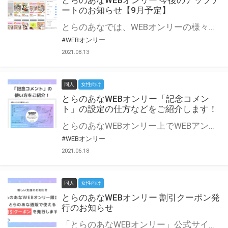
とらのあなWEBオンリー 今後のアップデ
ートのお知らせ【9月予定】
とらのあなでは、WEBオンリーの様々な支援を実施しています。 今回は2021年9月に実装を予定しているアップデート情報についてご紹介いたします。 とらのあなWEBオンリーサイトはこちら
#WEBオンリー
2021.08.13
同人
女性向け
とらのあなWEBオンリー「記念コメン
ト」の設定の仕方などをご紹介します！
とらのあなWEBオンリー上でWEBアンソロジーが作成できる「記念コメント」について、その使い方や作成手順を解説します！ 支援タイプを「サークル参加型」「サークル参加型・マルシェ(イベント会場)機能付き」でお申し込みいただいている主催者様はぜひご活用ください♪ とらのあなWEBオンリーサイトはこちら
#WEBオンリー
2021.06.18
同人
女性向け
とらのあなWEBオンリー 割引クーポン発
行のお知らせ
「とらのあなWEBオンリー」公式サイトでとらのあな通販の「割引クーポン」を配布中！ イベントごとに開催当日限定で使える割引クーポンのシリアルコードを発行します。 とらのあなWEBオンリーのページをチェックして、イベント当日にお得にお買い物を楽しみましょう♪ ※本キャンペーンは予告なく終了する場合がございます。 とらのあなWEBオンリーサイトはこちら