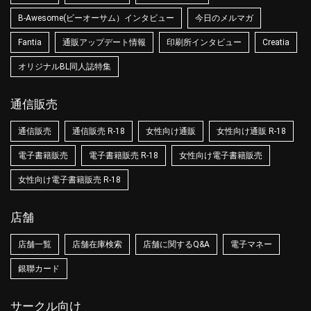
B-Awesome(ビーオーサム）インタビュー
今日のメルマガ
Fantia
通販アップデート情報
印刷所インタビュー
Creatia
オリジナルBL同人誌特集
通信販売
通信販売
通信販売 R-18
女性向け通販
女性向け通販 R-18
電子書籍販売
電子書籍販売 R-18
女性向け電子書籍販売
女性向け電子書籍販売 R-18
店舗
店舗一覧
店舗在庫検索
店舗に関するQ&A
電子マネー
銀聯カード
サークル向け