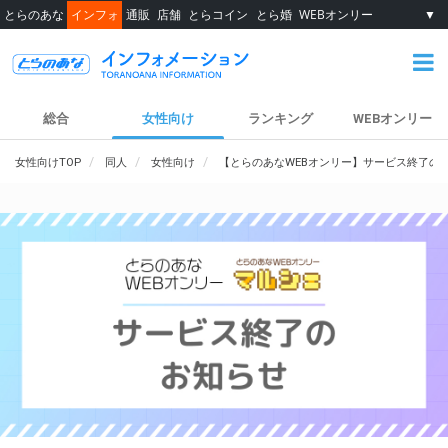
とらのあな
インフォ
通販
店舗
とらコイン
とら婚
WEBオンリー
▼
総合
女性向け
ランキング
WEBオンリー
女性向けTOP
同人
女性向け
【とらのあなWEBオンリー】サービス終了の