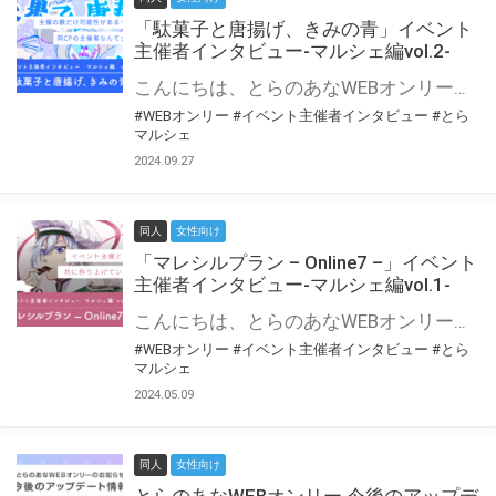
「駄菓子と唐揚げ、きみの青」イベント
主催者インタビュー-マルシェ編vol.2-
こんにちは、とらのあなWEBオンリー運営スタッフです。 新たにお届けする、イベント主催者インタビュー-マルシェ編-は、 とらのあなWEBオンリー「マルシェ」をご利用の主催様に 「マルシェ」を使ってイベントを開催した感想や心がけをお聞きする企画です。 今回は、WEBオンリー初開催「駄菓子と唐揚げ、きみの青」より、 主催のぎこ六屋様にお話を伺いました。 協力：ぎこ六屋様／イベント公式Twitter（@krkgwks） とらのあなWEBオンリー「マルシェ」とは？ WEBオンリーでリアルタイムでコミュニケーションがとれるオンライン会場です。
#WEBオンリー
#イベント主催者インタビュー
#とら
マルシェ
2024.09.27
同人
女性向け
「マレシルプラン – Online7 –」イベント
主催者インタビュー-マルシェ編vol.1-
こんにちは、とらのあなWEBオンリー運営スタッフです。 新たにお届けする、イベント主催者インタビュー-マルシェ編-は、 とらのあなWEBオンリー「マルシェ」をご利用した主催様に 「マルシェ」を使って開催した感想や心がけをお聞きする企画です。 今回は、WEBオンリー開催7回目迎えた「マレシルプラン – Online7 –」より、 主催の玉川うた様にお話を伺いました。 ▼マレシルプランのインタビュー前回記事 「イベント主催者インタビュー vol.6」はこちら 協力：玉川うた様（マレシルプラン実行委員会 代表）／イベント公式Twitter（@mallesil_plan） とらのあなWEBオンリー「マルシェ」とは？ WEBオンリーでリアルタイムでコミュニケーションがとれるオンライン会場です。
#WEBオンリー
#イベント主催者インタビュー
#とら
マルシェ
2024.05.09
同人
女性向け