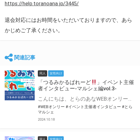
https://help.toranoana.jp/3445/
退会対応にはお時間をいただいておりますので、あら
かじめご了承ください。
関連記事
同人
女性向け
「つるみかるぱれーど
」イベント主催
者インタビュー-マルシェ編vol.3-
こんにちは、とらのあなWEBオンリー運営スタッフです。 新たにお届けする、イベント主催者インタビュー-マルシェ編-は、 とらのあなWEBオンリー「マルシェ」をご利用した主催様に 「マルシェ」を使って開催した感想や心がけをお聞きする企画です。 今回は、WEBオンリー初開催「つるみかるぱれーど
#WEBオンリー
#イベント主催者インタビュー
#とら
マルシェ
2024.10.18
同人
女性向け