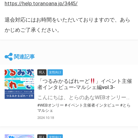
https://help.toranoana.jp/3445/
退会対応にはお時間をいただいておりますので、あら
かじめご了承ください。
関連記事
同人
女性向け
「つるみかるぱれーど
」イベント主催
者インタビュー-マルシェ編vol.3-
こんにちは、とらのあなWEBオンリー運営スタッフです。 新たにお届けする、イベント主催者インタビュー-マルシェ編-は、 とらのあなWEBオンリー「マルシェ」をご利用した主催様に 「マルシェ」を使って開催した感想や心がけをお聞きする企画です。 今回は、WEBオンリー初開催「つるみかるぱれーど
#WEBオンリー
#イベント主催者インタビュー
#とら
マルシェ
2024.10.18
同人
女性向け