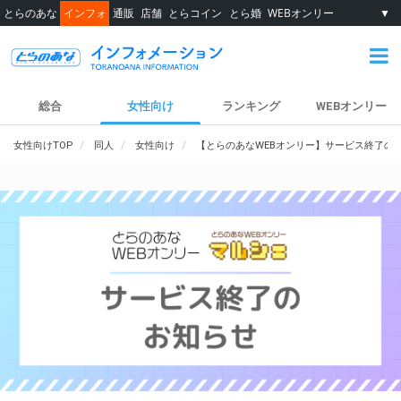
とらのあな
インフォ
通販
店舗
とらコイン
とら婚
WEBオンリー
▼
総合
女性向け
ランキング
WEBオンリー
女性向けTOP
同人
女性向け
【とらのあなWEBオンリー】サービス終了の