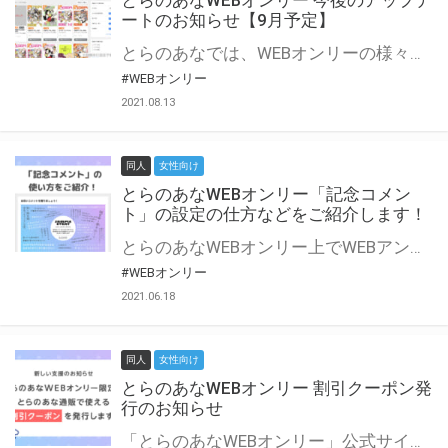
とらのあなWEBオンリー 今後のアップデ
ートのお知らせ【9月予定】
とらのあなでは、WEBオンリーの様々な支援を実施しています。 今回は2021年9月に実装を予定しているアップデート情報についてご紹介いたします。 とらのあなWEBオンリーサイトはこちら
#WEBオンリー
2021.08.13
同人
女性向け
とらのあなWEBオンリー「記念コメン
ト」の設定の仕方などをご紹介します！
とらのあなWEBオンリー上でWEBアンソロジーが作成できる「記念コメント」について、その使い方や作成手順を解説します！ 支援タイプを「サークル参加型」「サークル参加型・マルシェ(イベント会場)機能付き」でお申し込みいただいている主催者様はぜひご活用ください♪ とらのあなWEBオンリーサイトはこちら
#WEBオンリー
2021.06.18
同人
女性向け
とらのあなWEBオンリー 割引クーポン発
行のお知らせ
「とらのあなWEBオンリー」公式サイトでとらのあな通販の「割引クーポン」を配布中！ イベントごとに開催当日限定で使える割引クーポンのシリアルコードを発行します。 とらのあなWEBオンリーのページをチェックして、イベント当日にお得にお買い物を楽しみましょう♪ ※本キャンペーンは予告なく終了する場合がございます。 とらのあなWEBオンリーサイトはこちら