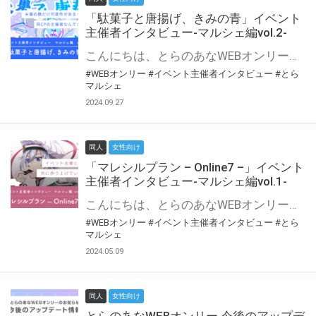
「駄菓子と唐揚げ、きみの青」イベント
主催者インタビュー-マルシェ編vol.2-
こんにちは、とらのあなWEBオンリー運営スタッフです。 新たにお届けする、イベント主催者インタビュー-マルシェ編-は、 とらのあなWEBオンリー「マルシェ」をご利用の主催様に 「マルシェ」を使ってイベントを開催した感想や心がけをお聞きする企画です。 今回は、WEBオンリー初開催「駄菓子と唐揚げ、きみの青」より、 主催のぎこ六屋様にお話を伺いました。 協力：ぎこ六屋様／イベント公式Twitter（@krkgwks） とらのあなWEBオンリー「マルシェ」とは？ WEBオンリーでリアルタイムでコミュニケーションがとれるオンライン会場です。
#WEBオンリー
#イベント主催者インタビュー
#とら
マルシェ
2024.09.27
同人
女性向け
「マレシルプラン – Online7 –」イベント
主催者インタビュー-マルシェ編vol.1-
こんにちは、とらのあなWEBオンリー運営スタッフです。 新たにお届けする、イベント主催者インタビュー-マルシェ編-は、 とらのあなWEBオンリー「マルシェ」をご利用した主催様に 「マルシェ」を使って開催した感想や心がけをお聞きする企画です。 今回は、WEBオンリー開催7回目迎えた「マレシルプラン – Online7 –」より、 主催の玉川うた様にお話を伺いました。 ▼マレシルプランのインタビュー前回記事 「イベント主催者インタビュー vol.6」はこちら 協力：玉川うた様（マレシルプラン実行委員会 代表）／イベント公式Twitter（@mallesil_plan） とらのあなWEBオンリー「マルシェ」とは？ WEBオンリーでリアルタイムでコミュニケーションがとれるオンライン会場です。
#WEBオンリー
#イベント主催者インタビュー
#とら
マルシェ
2024.05.09
同人
女性向け