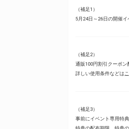
（補足1）
5月24日～26日の開
（補足2）
通販100円割引クーポン
詳しい使用条件などは
（補足3）
事前にイベント専用特
特典の配布期限、特典