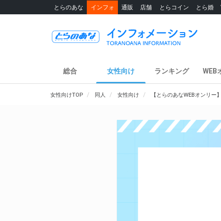
とらのあな
インフォ
通販
店舗
とらコイン
とら婚
総合
女性向け
ランキング
WEB
女性向けTOP
同人
女性向け
【とらのあなWEBオンリー