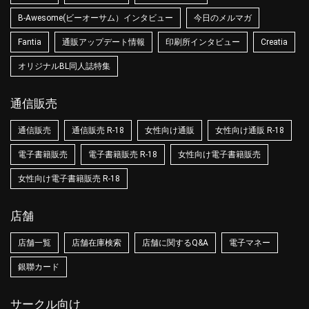
B-Awesome(ビーオーサム）インタビュー
今日のメルマガ
Fantia
通販アップデート情報
印刷所インタビュー
Creatia
オリジナルBL同人誌特集
通信販売
通信販売
通信販売 R-18
女性向け通販
女性向け通販 R-18
電子書籍販売
電子書籍販売 R-18
女性向け電子書籍販売
女性向け電子書籍販売 R-18
店舗
店舗一覧
店舗在庫検索
店舗に関するQ&A
電子マネー
銀聯カード
サークル向け