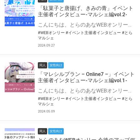
「駄菓子と唐揚げ、きみの青」イベント
主催者インタビュー-マルシェ編vol.2-
こんにちは、とらのあなWEBオンリー運営スタッフです。 新たにお届けする、イベント主催者インタビュー-マルシェ編-は、 とらのあなWEBオンリー「マルシェ」をご利用の主催様に 「マルシェ」を使ってイベントを開催した感想や心がけをお聞きする企画です。 今回は、WEBオンリー初開催「駄菓子と唐揚げ、きみの青」より、 主催のぎこ六屋様にお話を伺いました。 協力：ぎこ六屋様／イベント公式Twitter（@krkgwks） とらのあなWEBオンリー「マルシェ」とは？ WEBオンリーでリアルタイムでコミュニケーションがとれるオンライン会場です。
#WEBオンリー
#イベント主催者インタビュー
#とら
マルシェ
2024.09.27
同人
女性向け
「マレシルプラン – Online7 –」イベント
主催者インタビュー-マルシェ編vol.1-
こんにちは、とらのあなWEBオンリー運営スタッフです。 新たにお届けする、イベント主催者インタビュー-マルシェ編-は、 とらのあなWEBオンリー「マルシェ」をご利用した主催様に 「マルシェ」を使って開催した感想や心がけをお聞きする企画です。 今回は、WEBオンリー開催7回目迎えた「マレシルプラン – Online7 –」より、 主催の玉川うた様にお話を伺いました。 ▼マレシルプランのインタビュー前回記事 「イベント主催者インタビュー vol.6」はこちら 協力：玉川うた様（マレシルプラン実行委員会 代表）／イベント公式Twitter（@mallesil_plan） とらのあなWEBオンリー「マルシェ」とは？ WEBオンリーでリアルタイムでコミュニケーションがとれるオンライン会場です。
#WEBオンリー
#イベント主催者インタビュー
#とら
マルシェ
2024.05.09
同人
女性向け