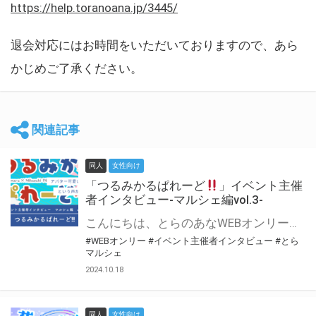
https://help.toranoana.jp/3445/
退会対応にはお時間をいただいておりますので、あら
かじめご了承ください。
関連記事
同人
女性向け
「つるみかるぱれーど
」イベント主催
者インタビュー-マルシェ編vol.3-
こんにちは、とらのあなWEBオンリー運営スタッフです。 新たにお届けする、イベント主催者インタビュー-マルシェ編-は、 とらのあなWEBオンリー「マルシェ」をご利用した主催様に 「マルシェ」を使って開催した感想や心がけをお聞きする企画です。 今回は、WEBオンリー初開催「つるみかるぱれーど
#WEBオンリー
#イベント主催者インタビュー
#とら
マルシェ
2024.10.18
同人
女性向け