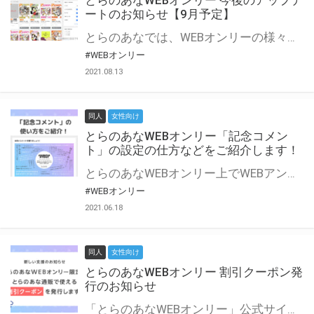
とらのあなWEBオンリー 今後のアップデ
ートのお知らせ【9月予定】
とらのあなでは、WEBオンリーの様々な支援を実施しています。 今回は2021年9月に実装を予定しているアップデート情報についてご紹介いたします。 とらのあなWEBオンリーサイトはこちら
#WEBオンリー
2021.08.13
同人
女性向け
とらのあなWEBオンリー「記念コメン
ト」の設定の仕方などをご紹介します！
とらのあなWEBオンリー上でWEBアンソロジーが作成できる「記念コメント」について、その使い方や作成手順を解説します！ 支援タイプを「サークル参加型」「サークル参加型・マルシェ(イベント会場)機能付き」でお申し込みいただいている主催者様はぜひご活用ください♪ とらのあなWEBオンリーサイトはこちら
#WEBオンリー
2021.06.18
同人
女性向け
とらのあなWEBオンリー 割引クーポン発
行のお知らせ
「とらのあなWEBオンリー」公式サイトでとらのあな通販の「割引クーポン」を配布中！ イベントごとに開催当日限定で使える割引クーポンのシリアルコードを発行します。 とらのあなWEBオンリーのページをチェックして、イベント当日にお得にお買い物を楽しみましょう♪ ※本キャンペーンは予告なく終了する場合がございます。 とらのあなWEBオンリーサイトはこちら