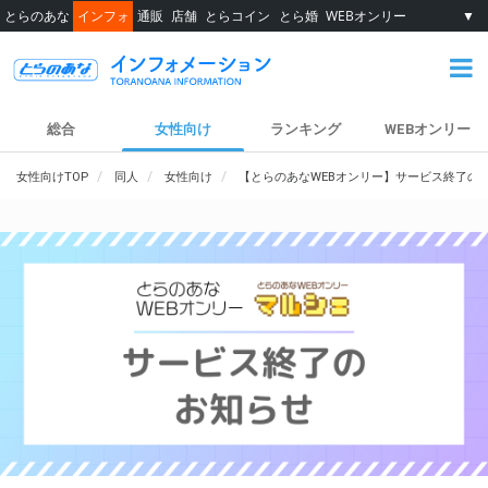
とらのあな
インフォ
通販
店舗
とらコイン
とら婚
WEBオンリー
▼
総合
女性向け
ランキング
WEBオンリー
女性向けTOP
同人
女性向け
【とらのあなWEBオンリー】サービス終了の