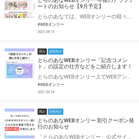
とらのあなWEBオンリー 今後のアップデ
ートのお知らせ【9月予定】
とらのあなでは、WEBオンリーの様々な支援を実施しています。 今回は2021年9月に実装を予定しているアップデート情報についてご紹介いたします。 とらのあなWEBオンリーサイトはこちら
#WEBオンリー
2021.08.13
同人
女性向け
とらのあなWEBオンリー「記念コメン
ト」の設定の仕方などをご紹介します！
とらのあなWEBオンリー上でWEBアンソロジーが作成できる「記念コメント」について、その使い方や作成手順を解説します！ 支援タイプを「サークル参加型」「サークル参加型・マルシェ(イベント会場)機能付き」でお申し込みいただいている主催者様はぜひご活用ください♪ とらのあなWEBオンリーサイトはこちら
#WEBオンリー
2021.06.18
同人
女性向け
とらのあなWEBオンリー 割引クーポン発
行のお知らせ
「とらのあなWEBオンリー」公式サイトでとらのあな通販の「割引クーポン」を配布中！ イベントごとに開催当日限定で使える割引クーポンのシリアルコードを発行します。 とらのあなWEBオンリーのページをチェックして、イベント当日にお得にお買い物を楽しみましょう♪ ※本キャンペーンは予告なく終了する場合がございます。 とらのあなWEBオンリーサイトはこちら