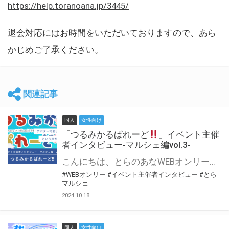
https://help.toranoana.jp/3445/
退会対応にはお時間をいただいておりますので、あら
かじめご了承ください。
関連記事
同人
女性向け
「つるみかるぱれーど
」イベント主催
者インタビュー-マルシェ編vol.3-
こんにちは、とらのあなWEBオンリー運営スタッフです。 新たにお届けする、イベント主催者インタビュー-マルシェ編-は、 とらのあなWEBオンリー「マルシェ」をご利用した主催様に 「マルシェ」を使って開催した感想や心がけをお聞きする企画です。 今回は、WEBオンリー初開催「つるみかるぱれーど
#WEBオンリー
#イベント主催者インタビュー
#とら
マルシェ
2024.10.18
同人
女性向け