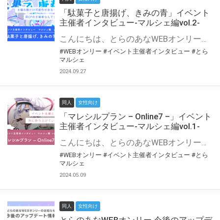
「駄菓子と唐揚げ、きみの青」イベント
主催者インタビュー-マルシェ編vol.2-
こんにちは、とらのあなWEBオンリー運営スタッフです。 新たにお届けする、イベント主催者インタビュー-マルシェ編-は、 とらのあなWEBオンリー「マルシェ」をご利用の主催様に 「マルシェ」を使ってイベントを開催した感想や心がけをお聞きする企画です。 今回は、WEBオンリー初開催「駄菓子と唐揚げ、きみの青」より、 主催のぎこ六屋様にお話を伺いました。 協力：ぎこ六屋様／イベント公式Twitter（@krkgwks） とらのあなWEBオンリー「マルシェ」とは？ WEBオンリーでリアルタイムでコミュニケーションがとれるオンライン会場です。
#WEBオンリー
#イベント主催者インタビュー
#とら
マルシェ
2024.09.27
同人
女性向け
「マレシルプラン – Online7 –」イベント
主催者インタビュー-マルシェ編vol.1-
こんにちは、とらのあなWEBオンリー運営スタッフです。 新たにお届けする、イベント主催者インタビュー-マルシェ編-は、 とらのあなWEBオンリー「マルシェ」をご利用した主催様に 「マルシェ」を使って開催した感想や心がけをお聞きする企画です。 今回は、WEBオンリー開催7回目迎えた「マレシルプラン – Online7 –」より、 主催の玉川うた様にお話を伺いました。 ▼マレシルプランのインタビュー前回記事 「イベント主催者インタビュー vol.6」はこちら 協力：玉川うた様（マレシルプラン実行委員会 代表）／イベント公式Twitter（@mallesil_plan） とらのあなWEBオンリー「マルシェ」とは？ WEBオンリーでリアルタイムでコミュニケーションがとれるオンライン会場です。
#WEBオンリー
#イベント主催者インタビュー
#とら
マルシェ
2024.05.09
同人
女性向け