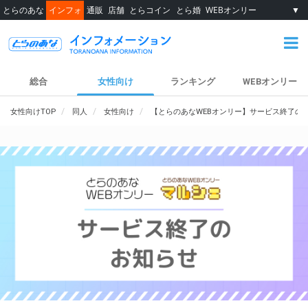
とらのあな
インフォ
通販
店舗
とらコイン
とら婚
WEBオンリー
▼
総合
女性向け
ランキング
WEBオンリー
女性向けTOP
同人
女性向け
【とらのあなWEBオンリー】サービス終了の