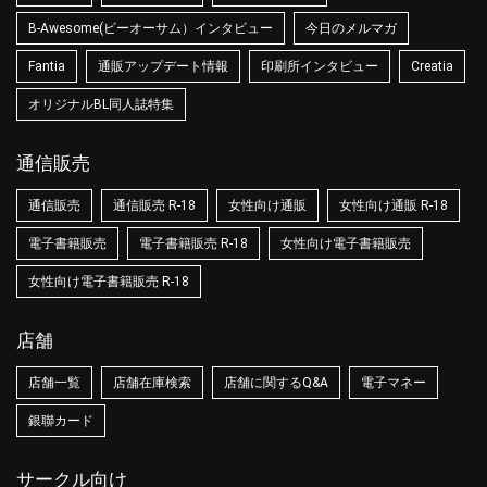
B-Awesome(ビーオーサム）インタビュー
今日のメルマガ
Fantia
通販アップデート情報
印刷所インタビュー
Creatia
オリジナルBL同人誌特集
通信販売
通信販売
通信販売 R-18
女性向け通販
女性向け通販 R-18
電子書籍販売
電子書籍販売 R-18
女性向け電子書籍販売
女性向け電子書籍販売 R-18
店舗
店舗一覧
店舗在庫検索
店舗に関するQ&A
電子マネー
銀聯カード
サークル向け