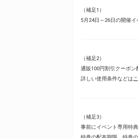
（補足1）
5月24日～26日の開
（補足2）
通販100円割引クーポン
詳しい使用条件などは
（補足3）
事前にイベント専用特
特典の配布期限、特典