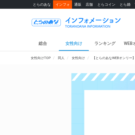
とらのあな
インフォ
通販
店舗
とらコイン
とら婚
総合
女性向け
ランキング
WEB
女性向けTOP
同人
女性向け
【とらのあなWEBオンリー