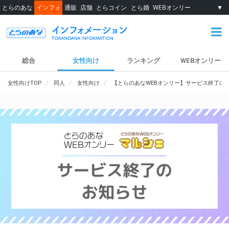
とらのあな
インフォ
通販
店舗
とらコイン
とら婚
WEBオンリー
▼
総合
女性向け
ランキング
WEBオンリー
女性向けTOP
同人
女性向け
【とらのあなWEBオンリー】サービス終了の