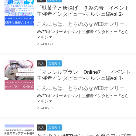
「駄菓子と唐揚げ、きみの青」イベント
主催者インタビュー-マルシェ編vol.2-
こんにちは、とらのあなWEBオンリー運営スタッフです。 新たにお届けする、イベント主催者インタビュー-マルシェ編-は、 とらのあなWEBオンリー「マルシェ」をご利用の主催様に 「マルシェ」を使ってイベントを開催した感想や心がけをお聞きする企画です。 今回は、WEBオンリー初開催「駄菓子と唐揚げ、きみの青」より、 主催のぎこ六屋様にお話を伺いました。 協力：ぎこ六屋様／イベント公式Twitter（@krkgwks） とらのあなWEBオンリー「マルシェ」とは？ WEBオンリーでリアルタイムでコミュニケーションがとれるオンライン会場です。
#WEBオンリー
#イベント主催者インタビュー
#とら
マルシェ
2024.09.27
同人
女性向け
「マレシルプラン – Online7 –」イベント
主催者インタビュー-マルシェ編vol.1-
こんにちは、とらのあなWEBオンリー運営スタッフです。 新たにお届けする、イベント主催者インタビュー-マルシェ編-は、 とらのあなWEBオンリー「マルシェ」をご利用した主催様に 「マルシェ」を使って開催した感想や心がけをお聞きする企画です。 今回は、WEBオンリー開催7回目迎えた「マレシルプラン – Online7 –」より、 主催の玉川うた様にお話を伺いました。 ▼マレシルプランのインタビュー前回記事 「イベント主催者インタビュー vol.6」はこちら 協力：玉川うた様（マレシルプラン実行委員会 代表）／イベント公式Twitter（@mallesil_plan） とらのあなWEBオンリー「マルシェ」とは？ WEBオンリーでリアルタイムでコミュニケーションがとれるオンライン会場です。
#WEBオンリー
#イベント主催者インタビュー
#とら
マルシェ
2024.05.09
同人
女性向け