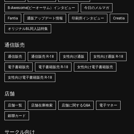
B-Awesome(ビーオーサム）インタビュー
今日のメルマガ
Fantia
通販アップデート情報
印刷所インタビュー
Creatia
オリジナルBL同人誌特集
通信販売
通信販売
通信販売 R-18
女性向け通販
女性向け通販 R-18
電子書籍販売
電子書籍販売 R-18
女性向け電子書籍販売
女性向け電子書籍販売 R-18
店舗
店舗一覧
店舗在庫検索
店舗に関するQ&A
電子マネー
銀聯カード
サークル向け