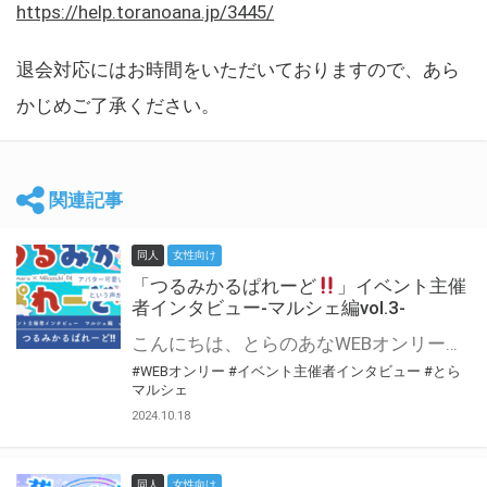
https://help.toranoana.jp/3445/
退会対応にはお時間をいただいておりますので、あら
かじめご了承ください。
関連記事
同人
女性向け
「つるみかるぱれーど
」イベント主催
者インタビュー-マルシェ編vol.3-
こんにちは、とらのあなWEBオンリー運営スタッフです。 新たにお届けする、イベント主催者インタビュー-マルシェ編-は、 とらのあなWEBオンリー「マルシェ」をご利用した主催様に 「マルシェ」を使って開催した感想や心がけをお聞きする企画です。 今回は、WEBオンリー初開催「つるみかるぱれーど
#WEBオンリー
#イベント主催者インタビュー
#とら
マルシェ
2024.10.18
同人
女性向け