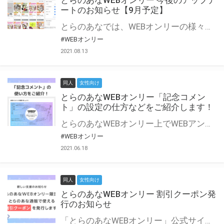
とらのあなWEBオンリー 今後のアップデ
ートのお知らせ【9月予定】
とらのあなでは、WEBオンリーの様々な支援を実施しています。 今回は2021年9月に実装を予定しているアップデート情報についてご紹介いたします。 とらのあなWEBオンリーサイトはこちら
#WEBオンリー
2021.08.13
同人
女性向け
とらのあなWEBオンリー「記念コメン
ト」の設定の仕方などをご紹介します！
とらのあなWEBオンリー上でWEBアンソロジーが作成できる「記念コメント」について、その使い方や作成手順を解説します！ 支援タイプを「サークル参加型」「サークル参加型・マルシェ(イベント会場)機能付き」でお申し込みいただいている主催者様はぜひご活用ください♪ とらのあなWEBオンリーサイトはこちら
#WEBオンリー
2021.06.18
同人
女性向け
とらのあなWEBオンリー 割引クーポン発
行のお知らせ
「とらのあなWEBオンリー」公式サイトでとらのあな通販の「割引クーポン」を配布中！ イベントごとに開催当日限定で使える割引クーポンのシリアルコードを発行します。 とらのあなWEBオンリーのページをチェックして、イベント当日にお得にお買い物を楽しみましょう♪ ※本キャンペーンは予告なく終了する場合がございます。 とらのあなWEBオンリーサイトはこちら