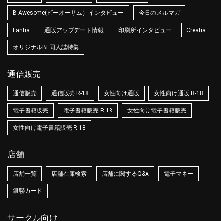
B-Awesome(ビーオーサム）インタビュー
今日のメルマガ
Fantia
通販アップデート情報
印刷所インタビュー
Creatia
オリジナルBL同人誌特集
通信販売
通信販売
通信販売 R-18
女性向け通販
女性向け通販 R-18
電子書籍販売
電子書籍販売 R-18
女性向け電子書籍販売
女性向け電子書籍販売 R-18
店舗
店舗一覧
店舗在庫検索
店舗に関するQ&A
電子マネー
銀聯カード
サークル向け