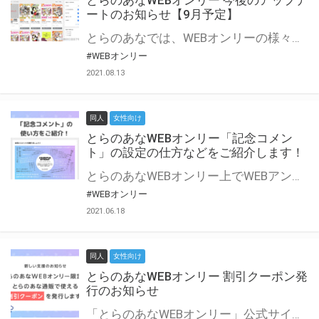
とらのあなWEBオンリー 今後のアップデ
ートのお知らせ【9月予定】
とらのあなでは、WEBオンリーの様々な支援を実施しています。 今回は2021年9月に実装を予定しているアップデート情報についてご紹介いたします。 とらのあなWEBオンリーサイトはこちら
#WEBオンリー
2021.08.13
同人
女性向け
とらのあなWEBオンリー「記念コメン
ト」の設定の仕方などをご紹介します！
とらのあなWEBオンリー上でWEBアンソロジーが作成できる「記念コメント」について、その使い方や作成手順を解説します！ 支援タイプを「サークル参加型」「サークル参加型・マルシェ(イベント会場)機能付き」でお申し込みいただいている主催者様はぜひご活用ください♪ とらのあなWEBオンリーサイトはこちら
#WEBオンリー
2021.06.18
同人
女性向け
とらのあなWEBオンリー 割引クーポン発
行のお知らせ
「とらのあなWEBオンリー」公式サイトでとらのあな通販の「割引クーポン」を配布中！ イベントごとに開催当日限定で使える割引クーポンのシリアルコードを発行します。 とらのあなWEBオンリーのページをチェックして、イベント当日にお得にお買い物を楽しみましょう♪ ※本キャンペーンは予告なく終了する場合がございます。 とらのあなWEBオンリーサイトはこちら