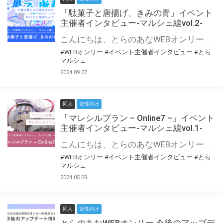
「駄菓子と唐揚げ、きみの青」イベント
主催者インタビュー-マルシェ編vol.2-
こんにちは、とらのあなWEBオンリー運営スタッフです。 新たにお届けする、イベント主催者インタビュー-マルシェ編-は、 とらのあなWEBオンリー「マルシェ」をご利用の主催様に 「マルシェ」を使ってイベントを開催した感想や心がけをお聞きする企画です。 今回は、WEBオンリー初開催「駄菓子と唐揚げ、きみの青」より、 主催のぎこ六屋様にお話を伺いました。 協力：ぎこ六屋様／イベント公式Twitter（@krkgwks） とらのあなWEBオンリー「マルシェ」とは？ WEBオンリーでリアルタイムでコミュニケーションがとれるオンライン会場です。
#WEBオンリー
#イベント主催者インタビュー
#とら
マルシェ
2024.09.27
同人
女性向け
「マレシルプラン – Online7 –」イベント
主催者インタビュー-マルシェ編vol.1-
こんにちは、とらのあなWEBオンリー運営スタッフです。 新たにお届けする、イベント主催者インタビュー-マルシェ編-は、 とらのあなWEBオンリー「マルシェ」をご利用した主催様に 「マルシェ」を使って開催した感想や心がけをお聞きする企画です。 今回は、WEBオンリー開催7回目迎えた「マレシルプラン – Online7 –」より、 主催の玉川うた様にお話を伺いました。 ▼マレシルプランのインタビュー前回記事 「イベント主催者インタビュー vol.6」はこちら 協力：玉川うた様（マレシルプラン実行委員会 代表）／イベント公式Twitter（@mallesil_plan） とらのあなWEBオンリー「マルシェ」とは？ WEBオンリーでリアルタイムでコミュニケーションがとれるオンライン会場です。
#WEBオンリー
#イベント主催者インタビュー
#とら
マルシェ
2024.05.09
同人
女性向け