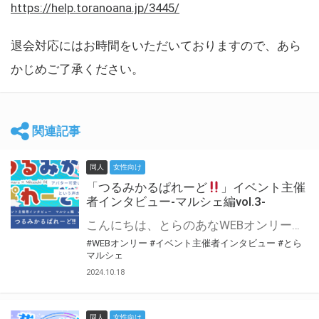
https://help.toranoana.jp/3445/
退会対応にはお時間をいただいておりますので、あら
かじめご了承ください。
関連記事
同人
女性向け
「つるみかるぱれーど
」イベント主催
者インタビュー-マルシェ編vol.3-
こんにちは、とらのあなWEBオンリー運営スタッフです。 新たにお届けする、イベント主催者インタビュー-マルシェ編-は、 とらのあなWEBオンリー「マルシェ」をご利用した主催様に 「マルシェ」を使って開催した感想や心がけをお聞きする企画です。 今回は、WEBオンリー初開催「つるみかるぱれーど
#WEBオンリー
#イベント主催者インタビュー
#とら
マルシェ
2024.10.18
同人
女性向け