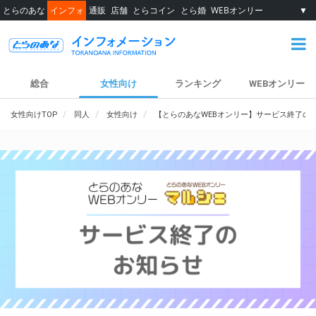
とらのあな
インフォ
通販
店舗
とらコイン
とら婚
WEBオンリー
▼
総合
女性向け
ランキング
WEBオンリー
女性向けTOP
同人
女性向け
【とらのあなWEBオンリー】サービス終了の