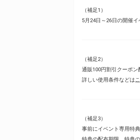
（補足1）
5月24日～26日の開
（補足2）
通販100円割引クーポン
詳しい使用条件などは
（補足3）
事前にイベント専用特
特典の配布期限、特典