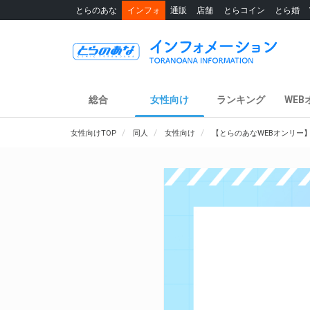
とらのあな
インフォ
通販
店舗
とらコイン
とら婚
総合
女性向け
ランキング
WEB
女性向けTOP
同人
女性向け
【とらのあなWEBオンリー