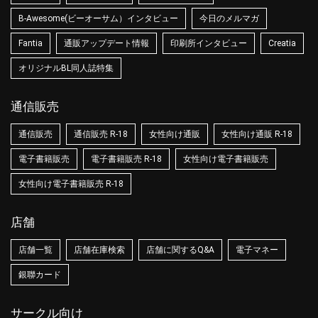
B-Awesome(ビーオーサム）インタビュー
今日のメルマガ
Fantia
通販アップデート情報
印刷所インタビュー
Creatia
オリジナルBL同人誌特集
通信販売
通信販売
通信販売 R-18
女性向け通販
女性向け通販 R-18
電子書籍販売
電子書籍販売 R-18
女性向け電子書籍販売
女性向け電子書籍販売 R-18
店舗
店舗一覧
店舗在庫検索
店舗に関するQ&A
電子マネー
銀聯カード
サークル向け