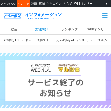
とらのあな
インフォ
通販
店舗
とらコイン
とら婚
WEBオンリー
▼
総合
女性向け
ランキング
WEBオンリー
女性向けTOP
同人
女性向け
【とらのあなWEBオンリー】サービス終了の