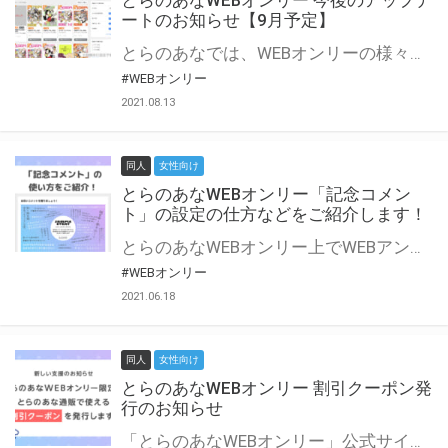
とらのあなWEBオンリー 今後のアップデ
ートのお知らせ【9月予定】
とらのあなでは、WEBオンリーの様々な支援を実施しています。 今回は2021年9月に実装を予定しているアップデート情報についてご紹介いたします。 とらのあなWEBオンリーサイトはこちら
#WEBオンリー
2021.08.13
同人
女性向け
とらのあなWEBオンリー「記念コメン
ト」の設定の仕方などをご紹介します！
とらのあなWEBオンリー上でWEBアンソロジーが作成できる「記念コメント」について、その使い方や作成手順を解説します！ 支援タイプを「サークル参加型」「サークル参加型・マルシェ(イベント会場)機能付き」でお申し込みいただいている主催者様はぜひご活用ください♪ とらのあなWEBオンリーサイトはこちら
#WEBオンリー
2021.06.18
同人
女性向け
とらのあなWEBオンリー 割引クーポン発
行のお知らせ
「とらのあなWEBオンリー」公式サイトでとらのあな通販の「割引クーポン」を配布中！ イベントごとに開催当日限定で使える割引クーポンのシリアルコードを発行します。 とらのあなWEBオンリーのページをチェックして、イベント当日にお得にお買い物を楽しみましょう♪ ※本キャンペーンは予告なく終了する場合がございます。 とらのあなWEBオンリーサイトはこちら