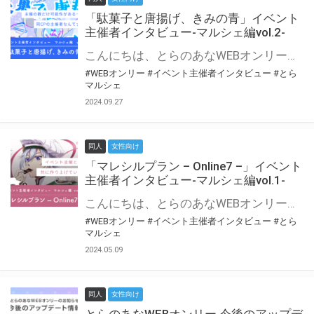
「駄菓子と唐揚げ、きみの青」イベント
主催者インタビュー-マルシェ編vol.2-
こんにちは、とらのあなWEBオンリー運営スタッフです。 新たにお届けする、イベント主催者インタビュー-マルシェ編-は、 とらのあなWEBオンリー「マルシェ」をご利用の主催様に 「マルシェ」を使ってイベントを開催した感想や心がけをお聞きする企画です。 今回は、WEBオンリー初開催「駄菓子と唐揚げ、きみの青」より、 主催のぎこ六屋様にお話を伺いました。 協力：ぎこ六屋様／イベント公式Twitter（@krkgwks） とらのあなWEBオンリー「マルシェ」とは？ WEBオンリーでリアルタイムでコミュニケーションがとれるオンライン会場です。
#WEBオンリー
#イベント主催者インタビュー
#とら
マルシェ
2024.09.27
同人
女性向け
「マレシルプラン – Online7 –」イベント
主催者インタビュー-マルシェ編vol.1-
こんにちは、とらのあなWEBオンリー運営スタッフです。 新たにお届けする、イベント主催者インタビュー-マルシェ編-は、 とらのあなWEBオンリー「マルシェ」をご利用した主催様に 「マルシェ」を使って開催した感想や心がけをお聞きする企画です。 今回は、WEBオンリー開催7回目迎えた「マレシルプラン – Online7 –」より、 主催の玉川うた様にお話を伺いました。 ▼マレシルプランのインタビュー前回記事 「イベント主催者インタビュー vol.6」はこちら 協力：玉川うた様（マレシルプラン実行委員会 代表）／イベント公式Twitter（@mallesil_plan） とらのあなWEBオンリー「マルシェ」とは？ WEBオンリーでリアルタイムでコミュニケーションがとれるオンライン会場です。
#WEBオンリー
#イベント主催者インタビュー
#とら
マルシェ
2024.05.09
同人
女性向け