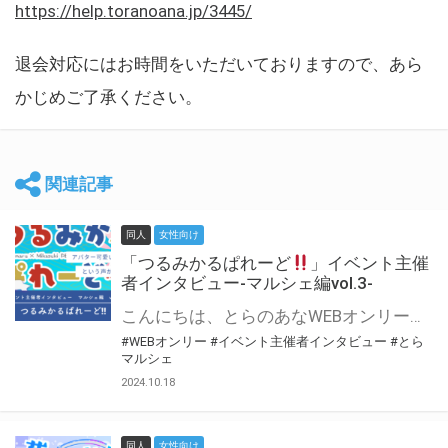
https://help.toranoana.jp/3445/
退会対応にはお時間をいただいておりますので、あら
かじめご了承ください。
関連記事
同人
女性向け
「つるみかるぱれーど
」イベント主催
者インタビュー-マルシェ編vol.3-
こんにちは、とらのあなWEBオンリー運営スタッフです。 新たにお届けする、イベント主催者インタビュー-マルシェ編-は、 とらのあなWEBオンリー「マルシェ」をご利用した主催様に 「マルシェ」を使って開催した感想や心がけをお聞きする企画です。 今回は、WEBオンリー初開催「つるみかるぱれーど
#WEBオンリー
#イベント主催者インタビュー
#とら
マルシェ
2024.10.18
同人
女性向け