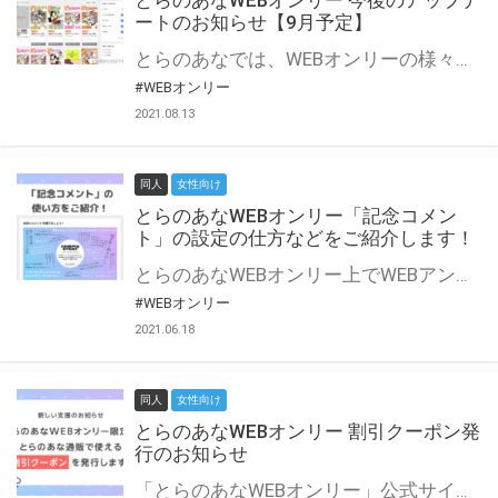
とらのあなWEBオンリー 今後のアップデ
ートのお知らせ【9月予定】
とらのあなでは、WEBオンリーの様々な支援を実施しています。 今回は2021年9月に実装を予定しているアップデート情報についてご紹介いたします。 とらのあなWEBオンリーサイトはこちら
#WEBオンリー
2021.08.13
同人
女性向け
とらのあなWEBオンリー「記念コメン
ト」の設定の仕方などをご紹介します！
とらのあなWEBオンリー上でWEBアンソロジーが作成できる「記念コメント」について、その使い方や作成手順を解説します！ 支援タイプを「サークル参加型」「サークル参加型・マルシェ(イベント会場)機能付き」でお申し込みいただいている主催者様はぜひご活用ください♪ とらのあなWEBオンリーサイトはこちら
#WEBオンリー
2021.06.18
同人
女性向け
とらのあなWEBオンリー 割引クーポン発
行のお知らせ
「とらのあなWEBオンリー」公式サイトでとらのあな通販の「割引クーポン」を配布中！ イベントごとに開催当日限定で使える割引クーポンのシリアルコードを発行します。 とらのあなWEBオンリーのページをチェックして、イベント当日にお得にお買い物を楽しみましょう♪ ※本キャンペーンは予告なく終了する場合がございます。 とらのあなWEBオンリーサイトはこちら