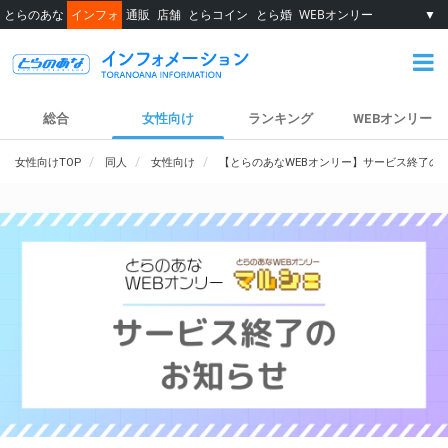
とらのあな
インフォ
通販
店舗
とらコイン
とら婚
WEBオンリー
▼
総合
女性向け
ランキング
WEBオンリー
女性向けTOP
同人
女性向け
【とらのあなWEBオンリー】サービス終了の