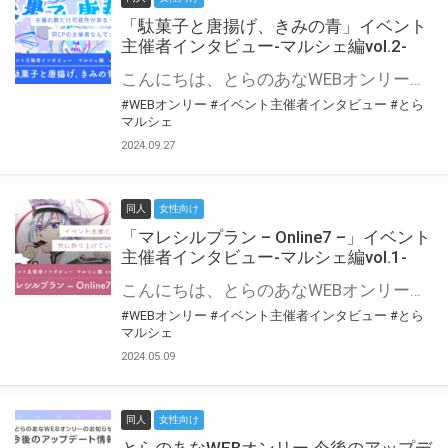
「駄菓子と唐揚げ、きみの青」イベント
主催者インタビュー-マルシェ編vol.2-
こんにちは、とらのあなWEBオンリー運営スタッフです。 新たにお届けする、イベント主催者インタビュー-マルシェ編-は、 とらのあなWEBオンリー「マルシェ」をご利用の主催様に 「マルシェ」を使ってイベントを開催した感想や心がけをお聞きする企画です。 今回は、WEBオンリー初開催「駄菓子と唐揚げ、きみの青」より、 主催のぎこ六屋様にお話を伺いました。 協力：ぎこ六屋様／イベント公式Twitter（@krkgwks） とらのあなWEBオンリー「マルシェ」とは？ WEBオンリーでリアルタイムでコミュニケーションがとれるオンライン会場です。
#WEBオンリー
#イベント主催者インタビュー
#とら
マルシェ
2024.09.27
同人
女性向け
「マレシルプラン – Online7 –」イベント
主催者インタビュー-マルシェ編vol.1-
こんにちは、とらのあなWEBオンリー運営スタッフです。 新たにお届けする、イベント主催者インタビュー-マルシェ編-は、 とらのあなWEBオンリー「マルシェ」をご利用した主催様に 「マルシェ」を使って開催した感想や心がけをお聞きする企画です。 今回は、WEBオンリー開催7回目迎えた「マレシルプラン – Online7 –」より、 主催の玉川うた様にお話を伺いました。 ▼マレシルプランのインタビュー前回記事 「イベント主催者インタビュー vol.6」はこちら 協力：玉川うた様（マレシルプラン実行委員会 代表）／イベント公式Twitter（@mallesil_plan） とらのあなWEBオンリー「マルシェ」とは？ WEBオンリーでリアルタイムでコミュニケーションがとれるオンライン会場です。
#WEBオンリー
#イベント主催者インタビュー
#とら
マルシェ
2024.05.09
同人
女性向け