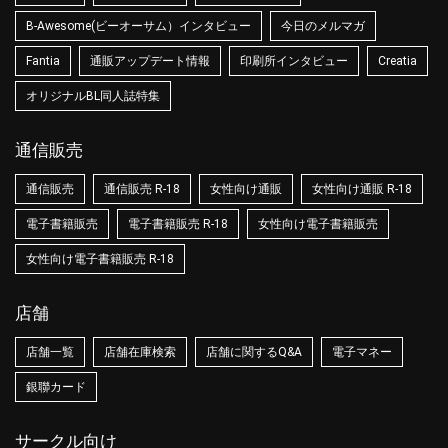
B-Awesome(ビーオーサム）インタビュー
今日のメルマガ
Fantia
通販アップデート情報
印刷所インタビュー
Creatia
オリジナルBL同人誌特集
通信販売
通信販売
通信販売 R-18
女性向け通販
女性向け通販 R-18
電子書籍販売
電子書籍販売 R-18
女性向け電子書籍販売
女性向け電子書籍販売 R-18
店舗
店舗一覧
店舗在庫検索
店舗に関するQ&A
電子マネー
銀聯カード
サークル向け