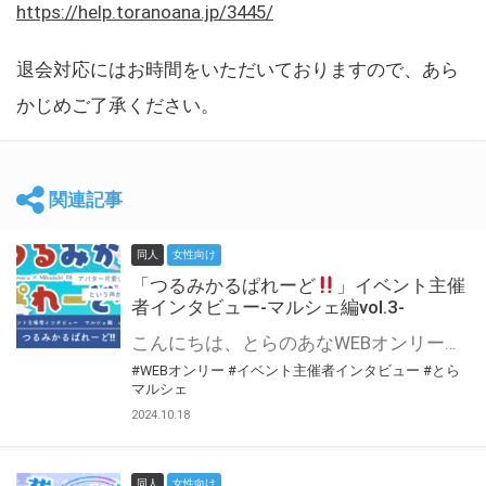
https://help.toranoana.jp/3445/
退会対応にはお時間をいただいておりますので、あら
かじめご了承ください。
関連記事
同人
女性向け
「つるみかるぱれーど
」イベント主催
者インタビュー-マルシェ編vol.3-
こんにちは、とらのあなWEBオンリー運営スタッフです。 新たにお届けする、イベント主催者インタビュー-マルシェ編-は、 とらのあなWEBオンリー「マルシェ」をご利用した主催様に 「マルシェ」を使って開催した感想や心がけをお聞きする企画です。 今回は、WEBオンリー初開催「つるみかるぱれーど
#WEBオンリー
#イベント主催者インタビュー
#とら
マルシェ
2024.10.18
同人
女性向け